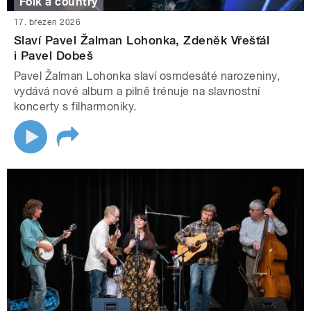
Folk a country
17. březen 2026
Slaví Pavel Žalman Lohonka, Zdeněk Vřešťál
i Pavel Dobeš
Pavel Žalman Lohonka slaví osmdesáté narozeniny,
vydává nové album a pilně trénuje na slavnostní
koncerty s filharmoniky.