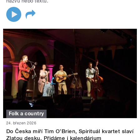
názvu nebo textu.
Folk a country
24. březen 2026
Do Česka míří Tim O’Brien, Spirituál kvartet slaví
Zlatou desku. Přidáme i kalendárium