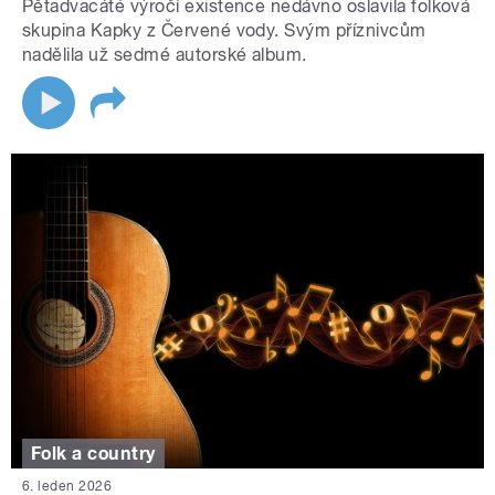
Pětadvacáté výročí existence nedávno oslavila folková
skupina Kapky z Červené vody. Svým příznivcům
nadělila už sedmé autorské album.
Folk a country
6. leden 2026