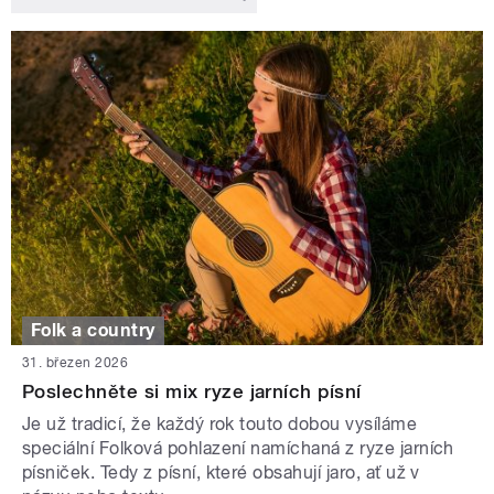
Folk a country
31. březen 2026
Poslechněte si mix ryze jarních písní
Je už tradicí, že každý rok touto dobou vysíláme
speciální Folková pohlazení namíchaná z ryze jarních
písniček. Tedy z písní, které obsahují jaro, ať už v