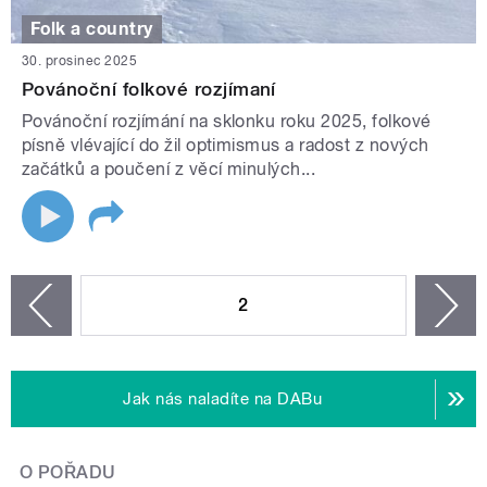
Folk a country
30. prosinec 2025
Povánoční folkové rozjímaní
Povánoční rozjímání na sklonku roku 2025, folkové
písně vlévající do žil optimismus a radost z nových
začátků a poučení z věcí minulých...
STRÁNKY
2
n
zí
Jak nás naladíte na DABu
O POŘADU