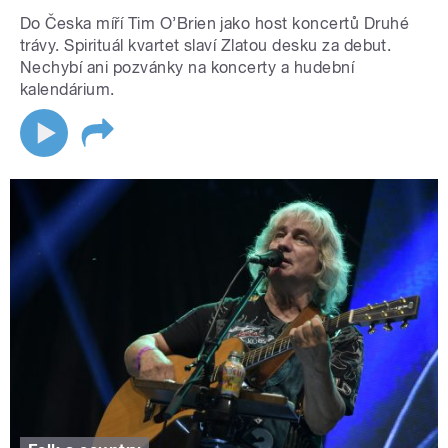
Do Česka míří Tim O’Brien jako host koncertů Druhé
trávy. Spirituál kvartet slaví Zlatou desku za debut.
Nechybí ani pozvánky na koncerty a hudební
kalendárium.