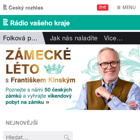
Přejít k hlavnímu obsahu
MENU
ŽIVĚ
Folková pohlazení
Jak nás naladíte
Více
…
NEJNOVĚJŠÍ