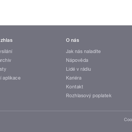
zhlas
O nás
ysílání
Jak nás naladíte
rchiv
Nápověda
sty
Lidé v rádiu
í aplikace
Kariéra
Kontakt
Rozhlasový poplatek
Coo