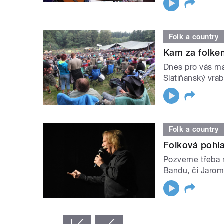
Folk a country
Kam za folkem
Dnes pro vás má
Slatiňanský vrab
Folk a country
Folková pohl
Pozveme třeba n
Bandu, či Jarom
STRÁNKY