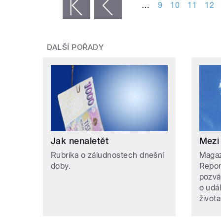
…
9
10
11
12
« první
‹ předchozí
DALŠÍ POŘADY
Jak nenaletět
Mezi
Rubrika o záludnostech dnešní
Magazí
doby.
Repor
pozvá
o udá
života