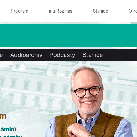
Program
mujRozhlas
Stanice
O r
te
Audioarchiv
Podcasty
Stanice