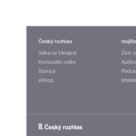
Český rozhlas
mujRo
Válka na Ukrajině
Živé v
Komunální volby
Audioa
Stanice
Podca
eShop
Mobiln