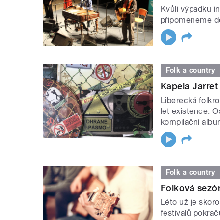
Kvůli výpadku i
připomeneme des
Folk a country
Kapela Jarret 
Liberecká folkr
let existence. O
kompilační alb
Folk a country
Folková sezón
Léto už je skoro
festivalů pokrač