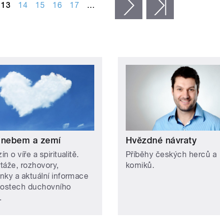
13
14
15
16
17
…
následující ›
poslední »
 nebem a zemí
Hvězdné návraty
n o víře a spiritualitě.
Příběhy českých herců a
táže, rozhovory,
komiků.
nky a aktuální informace
lostech duchovního
.