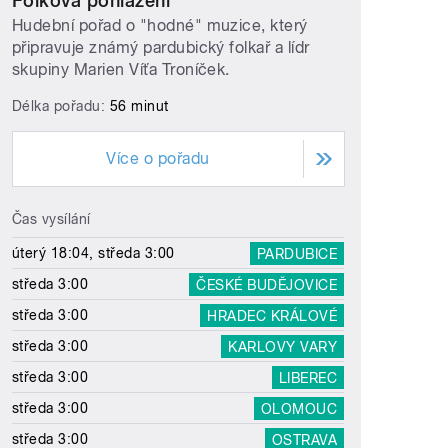
Folková pohlazení
Hudební pořad o "hodné" muzice, který
připravuje známý pardubický folkař a lídr
skupiny Marien Víťa Troníček.
Délka pořadu:
56 minut
Více o pořadu
Čas vysílání
úterý 18:04, středa 3:00
PARDUBICE
středa 3:00
ČESKÉ BUDĚJOVICE
středa 3:00
HRADEC KRÁLOVÉ
středa 3:00
KARLOVY VARY
středa 3:00
LIBEREC
středa 3:00
OLOMOUC
středa 3:00
OSTRAVA