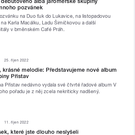
 debutového alba jaroměřské skupiny
mnoho pozvánek
zvánku na Duo ťuk do Lukavice, na listopadovou
na Karla Macálku, Ladu Šimíčkovou a další
citály v brněnském Café Práh.
25. říjen 2022
, krásné melodie: Představujeme nové album
iny Přístav
a Přístav nedávno vydala své čtvrté řadové album V
toho pořadu je z něj zcela nekriticky nadšený.
11. říjen 2022
ek, které jste dlouho neslyšeli