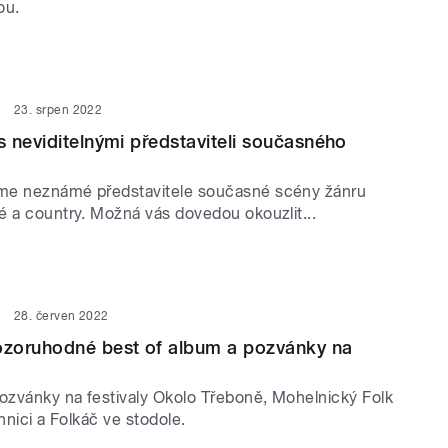
ou.
23. srpen 2022
 neviditelnými představiteli současného
me neznámé představitele současné scény žánru
é a country. Možná vás dovedou okouzlit...
28. červen 2022
zoruhodné best of album a pozvánky na
zvánky na festivaly Okolo Třeboně, Mohelnický Folk
chnici a Folkáč ve stodole.