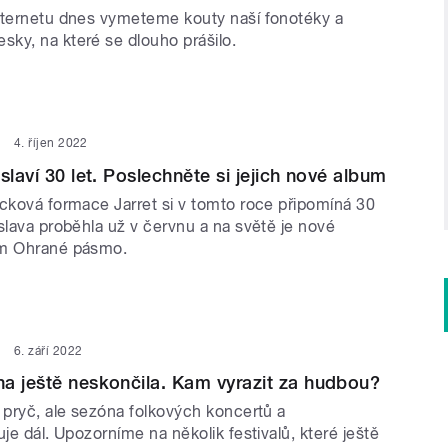
nternetu dnes vymeteme kouty naší fonotéky a
ky, na které se dlouho prášilo.
4. říjen 2022
slaví 30 let. Poslechněte si jejich nové album
ocková formace Jarret si v tomto roce připomíná 30
slava proběhla už v červnu a na světě je nové
um Ohrané pásmo.
6. září 2022
a ještě neskončila. Kam vyrazit za hudbou?
 pryč, ale sezóna folkových koncertů a
uje dál. Upozorníme na několik festivalů, které ještě