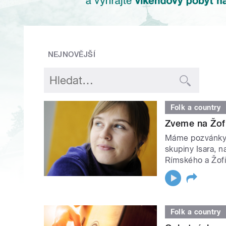
NEJNOVĚJŠÍ
Folk a country
Zveme na Žof
Máme pozvánky n
skupiny Isara, n
Rímského a Žof
Folk a country