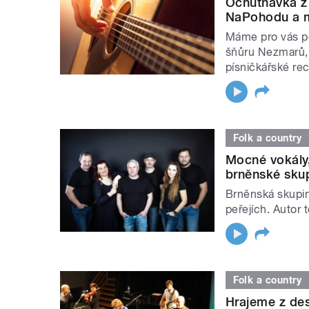
Ochutnávka z
NaPohodu a 
Máme pro vás po
šňůru Nezmarů, 
písničkářské re
Folk a country
Mocné vokály
brněnské skup
Brněnská skupin
peřejích. Autor 
Folk a country
Hrajeme z des