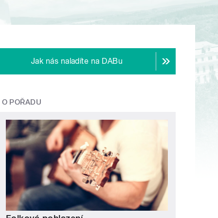
Jak nás naladíte na DABu
O POŘADU