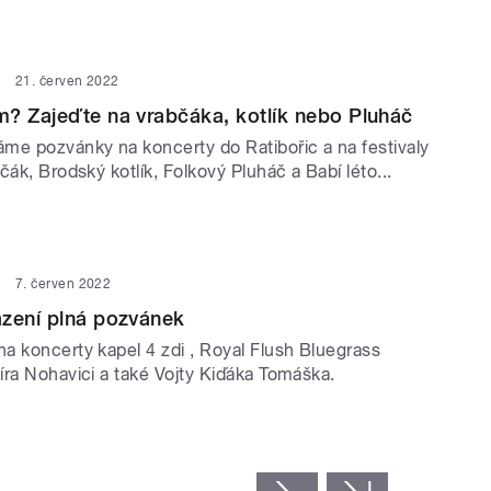
21. červen 2022
? Zajeďte na vrabčáka, kotlík nebo Pluháč
me pozvánky na koncerty do Ratibořic a na festivaly
čák, Brodský kotlík, Folkový Pluháč a Babí léto...
7. červen 2022
azení plná pozvánek
a koncerty kapel 4 zdi , Royal Flush Bluegrass
íra Nohavici a také Vojty Kiďáka Tomáška.