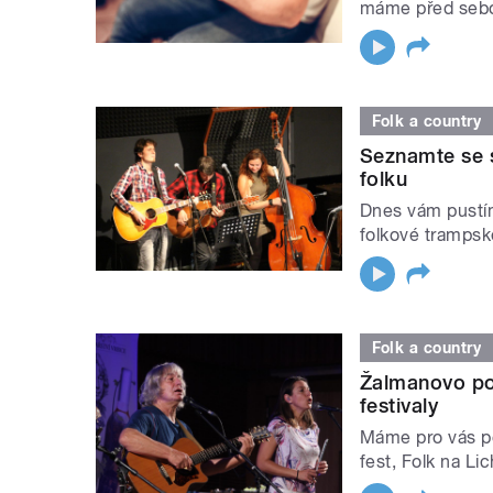
máme před seb
Folk a country
Seznamte se s
folku
Dnes vám pustí
folkové trampsk
Folk a country
Žalmanovo po
festivaly
Máme pro vás po
fest, Folk na Li