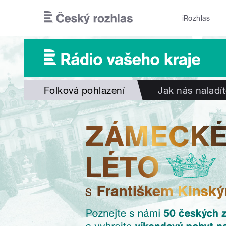
Přejít k hlavnímu obsahu
iRozhlas
Folková pohlazení
Jak nás naladí