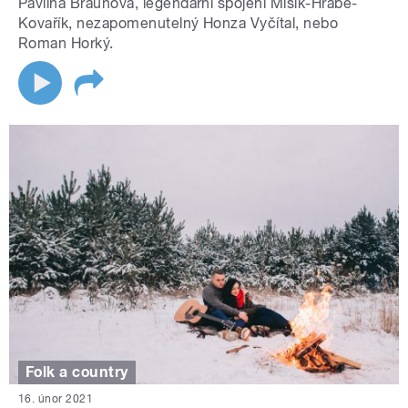
Pavlína Braunová, legendární spojení Mišík-Hrabě-
Kovařík, nezapomenutelný Honza Vyčítal, nebo
Roman Horký.
Folk a country
16. únor 2021