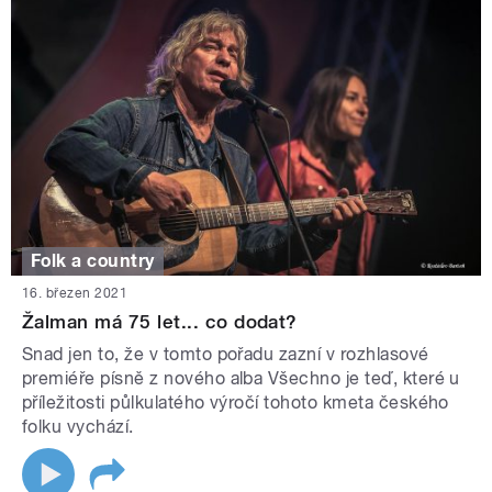
Folk a country
16. březen 2021
Žalman má 75 let... co dodat?
Snad jen to, že v tomto pořadu zazní v rozhlasové
premiéře písně z nového alba Všechno je teď, které u
příležitosti půlkulatého výročí tohoto kmeta českého
folku vychází.