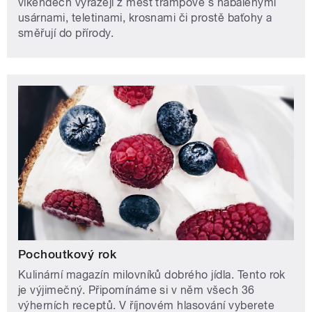
víkendech vyrážejí z měst trampové s nabalenými
usárnami, teletinami, krosnami či prostě baťohy a
směřují do přírody.
Pochoutkový rok
Kulinární magazín milovníků dobrého jídla. Tento rok
je výjimečný. Připomínáme si v něm všech 36
výherních receptů. V říjnovém hlasování vyberete