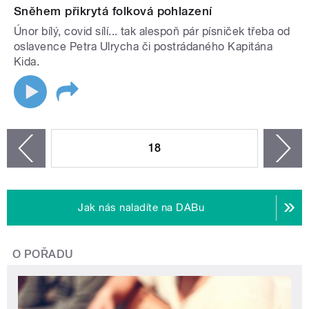
Sněhem přikrytá folková pohlazení
Únor bílý, covid sílí... tak alespoň pár písniček třeba od
oslavence Petra Ulrycha či postrádaného Kapitána
Kida.
STRÁNKY
18
n
zí
Jak nás naladíte na DABu
O POŘADU