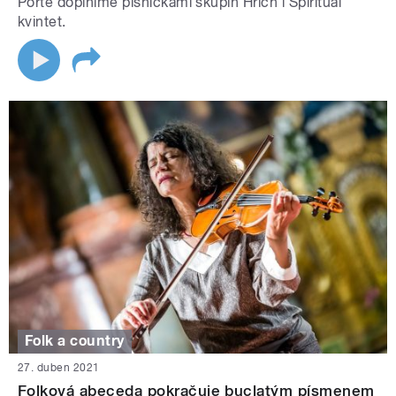
Portě doplníme písničkami skupin Hřích i Spirituál
kvintet.
Folk a country
27. duben 2021
Folková abeceda pokračuje buclatým písmenem