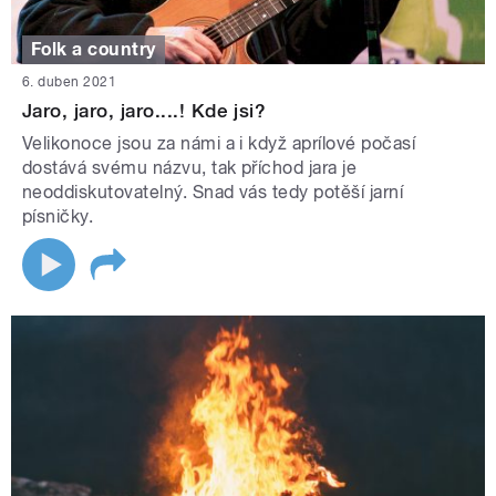
Folk a country
6. duben 2021
Jaro, jaro, jaro....! Kde jsi?
Velikonoce jsou za námi a i když aprílové počasí
dostává svému názvu, tak příchod jara je
neoddiskutovatelný. Snad vás tedy potěší jarní
písničky.