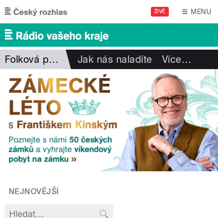
Přejít k hlavnímu obsahu
MENU
ŽIVĚ
Folková pohlazení
Jak nás naladíte
Více
…
NEJNOVĚJŠÍ