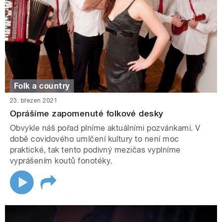
Folk a country
23. březen 2021
Oprášíme zapomenuté folkové desky
Obvykle náš pořad plníme aktuálními pozvánkami. V
době covidového umlčení kultury to není moc
praktické, tak tento podivný mezičas vyplníme
vyprášením koutů fonotéky.