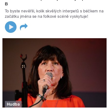
B
To byste nevěřili, kolik skvělých interpetů s béčkem na
začátku jména se na folkové scéně vyskytuje!
Hudba