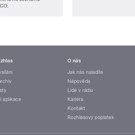
CO.
zhlas
O nás
ysílání
Jak nás naladíte
rchiv
Nápověda
sty
Lidé v rádiu
í aplikace
Kariéra
Kontakt
Rozhlasový poplatek