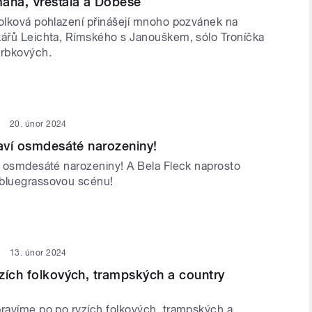
ana, Vřešťála a Dobeše
folková pohlazení přinášejí mnoho pozvánek na
kářů Leichta, Rímského s Janouškem, sólo Troníčka
rbkových.
20. únor 2024
laví osmdesáté narozeniny!
ví osmdesáté narozeniny! A Bela Fleck naprosto
 bluegrassovou scénu!
13. únor 2024
zích folkových, trampských a country
pravíme po po ryzích folkových, trampských a