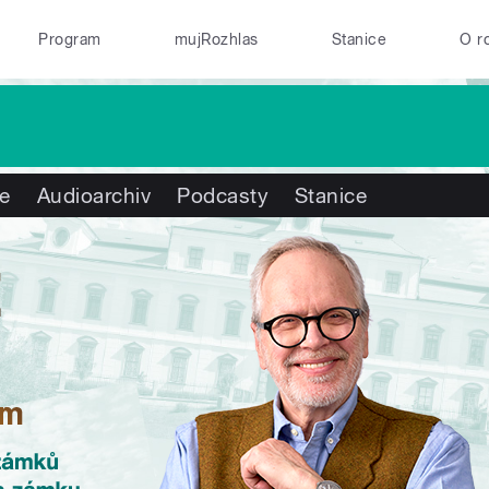
Program
mujRozhlas
Stanice
O r
te
Audioarchiv
Podcasty
Stanice