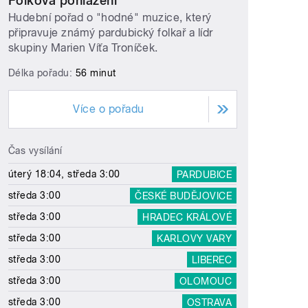
Folková pohlazení
Hudební pořad o "hodné" muzice, který
připravuje známý pardubický folkař a lídr
skupiny Marien Víťa Troníček.
Délka pořadu:
56 minut
Více o pořadu
Čas vysílání
úterý 18:04, středa 3:00
PARDUBICE
středa 3:00
ČESKÉ BUDĚJOVICE
středa 3:00
HRADEC KRÁLOVÉ
středa 3:00
KARLOVY VARY
středa 3:00
LIBEREC
středa 3:00
OLOMOUC
středa 3:00
OSTRAVA