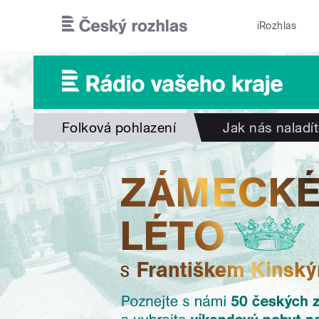
Přejít k hlavnímu obsahu
iRozhlas
Folková pohlazení
Jak nás naladí