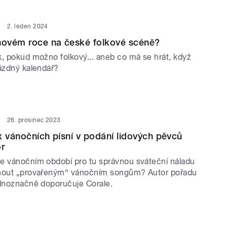
2. leden 2024
novém roce na české folkové scéně?
k, pokud možno folkový... aneb co má se hrát, když
rázdný kalendář?
26. prosinec 2023
x vánočních písní v podání lidových pěvců
or
e vánočním období pro tu správnou sváteční náladu
hnout „provařeným“ vánočním songům? Autor pořadu
ednoznačně doporučuje Corale.