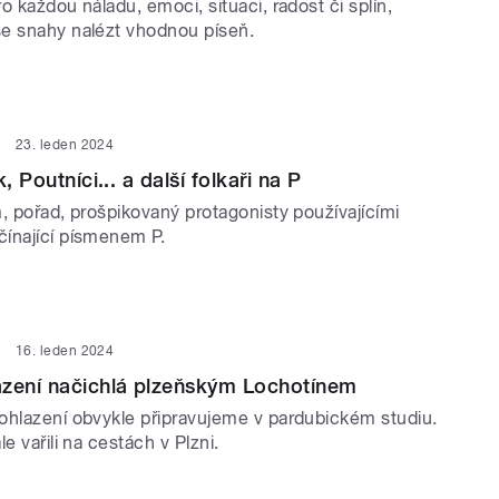
o každou náladu, emoci, situaci, radost či splín,
e snahy nalézt vhodnou píseň.
23. leden 2024
, Poutníci... a další folkaři na P
, pořad, prošpikovaný protagonisty používajícími
ínající písmenem P.
16. leden 2024
azení načichlá plzeňským Lochotínem
ohlazení obvykle připravujeme v pardubickém studiu.
le vařili na cestách v Plzni.