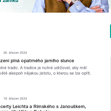
26. březen 2024
zení plná opatrného jarního slunce
 plné tradic. A tradice je nutné udržovat, aby měl
ětě alespoň nějakou jistotu, o kterou se lze opřít.
19. březen 2024
certy Leichta a Rímského s Janouškem,