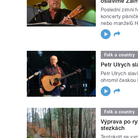
oslavíme Žalm
Poslední zimní 
koncerty písnič
nebo manželů H
Folk a country
Petr Ulrych s
Petr Ulrych sla
ohromil českou
Folk a country
Výprava po ry
stezkách
Tentokrát se vy