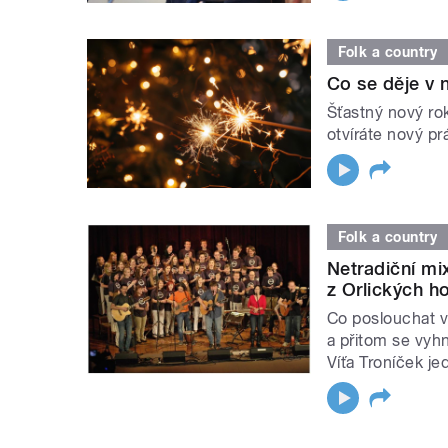
Folk a country
Co se děje v 
Šťastný nový ro
otvíráte nový p
Folk a country
Netradiční mi
z Orlických h
Co poslouchat v
a přitom se vy
Víťa Troníček j
STRÁNKY