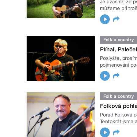
Je úžasné, že pr
můžeme při troš
Folk a country
Plíhal, Paleček
Poslyšte, prosím
pojmenování poč
Folk a country
Folková pohl
Pořad Folková p
Tentokrát jsme a