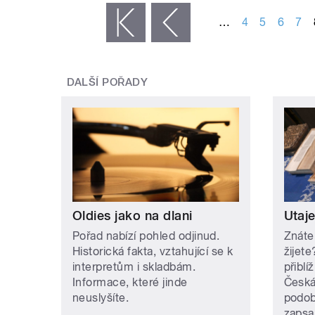
…
4
5
6
7
« první
‹ předchozí
DALŠÍ POŘADY
Oldies jako na dlani
Utaj
Pořad nabízí pohled odjinud.
Znáte
Historická fakta, vztahující se k
žijet
interpretům i skladbám.
přiblí
Informace, které jinde
Česká
neuslyšíte.
podob
zapsa