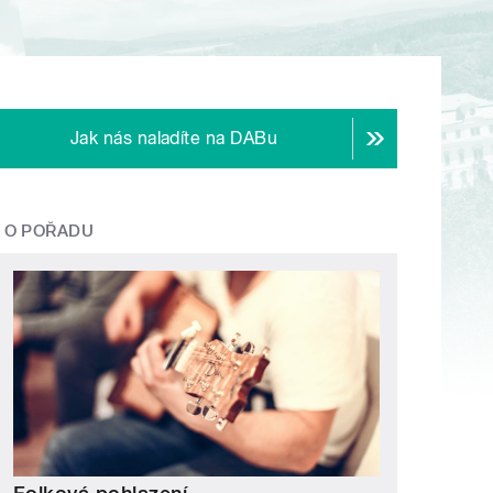
Jak nás naladíte na DABu
O POŘADU