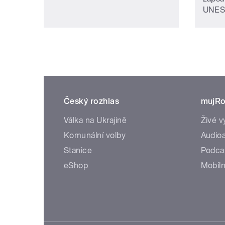
UNES
Český rozhlas
mujRo
Válka na Ukrajině
Živé v
Komunální volby
Audioa
Stanice
Podca
eShop
Mobiln