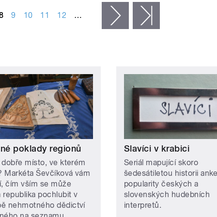
8
9
10
11
12
…
následující ›
poslední »
ené poklady regionů
Slavíci v krabici
 dobře místo, ve kterém
Seriál mapující skoro
e? Markéta Ševčíková vám
šedesátiletou historii ank
ží, čím vším se může
popularity českých a
 republika pochlubit v
slovenských hudebních
ě nehmotného dědictví
interpretů.
ného na seznamu