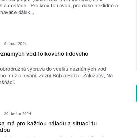
h a cestách. Pro krev toulavou, pro duše neklidné a
navače dálek...
6. únor 2024
eznámých vod folkového lidového
dobrodružná výprava do vcelku neznámých vod
ého muzicírování. Zazní Bob a Bobci, Žalozpěv, Na
lešňáci.
30. leden 2024
a má pro každou náladu a situaci tu
adbu