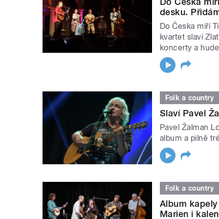
Do Česka míří 
desku. Přidám
Do Česka míří Ti
kvartet slaví Z
koncerty a hude
Folk a country
Slaví Pavel Ž
Pavel Žalman Lo
album a pilně tr
Folk a country
Album kapely 
Marien i kale