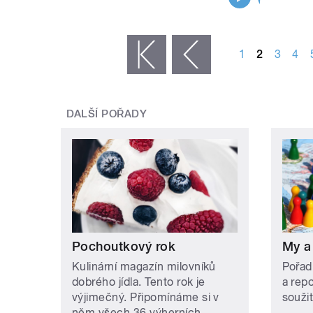
STRÁNKY
1
2
3
4
« první
‹ předchozí
DALŠÍ POŘADY
Pochoutkový rok
My a
Kulinární magazín milovníků
Pořad
dobrého jídla. Tento rok je
a rep
výjimečný. Připomínáme si v
soužit
něm všech 36 výherních