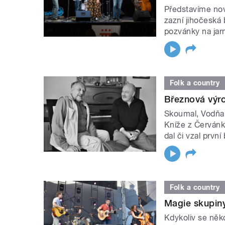
Představíme nov
zazní jihočeská
pozvánky na jar
Folk a country
Březnová výro
Skoumal, Vodňans
Kníže z Červánku
dal či vzal prvn
Folk a country
Magie skupin
Kdykoliv se něk