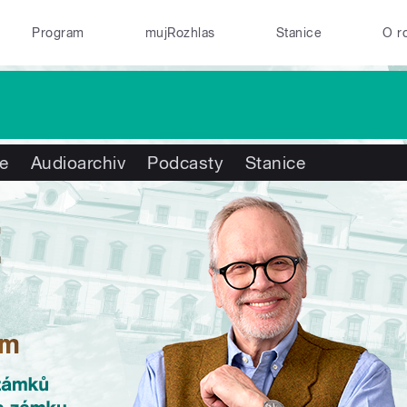
Program
mujRozhlas
Stanice
O r
te
Audioarchiv
Podcasty
Stanice