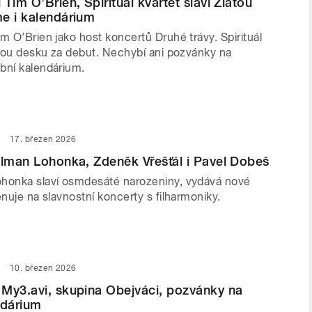
Tim O’Brien, Spirituál kvartet slaví Zlatou
e i kalendárium
m O’Brien jako host koncertů Druhé trávy. Spirituál
latou desku za debut. Nechybí ani pozvánky na
bní kalendárium.
17. březen 2026
alman Lohonka, Zdeněk Vřešťál i Pavel Dobeš
honka slaví osmdesáté narozeniny, vydává nové
énuje na slavnostní koncerty s filharmoniky.
10. březen 2026
My3.avi, skupina Obejváci, pozvánky na
ndárium