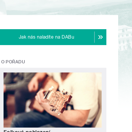
Jak nás naladíte na DABu
O POŘADU