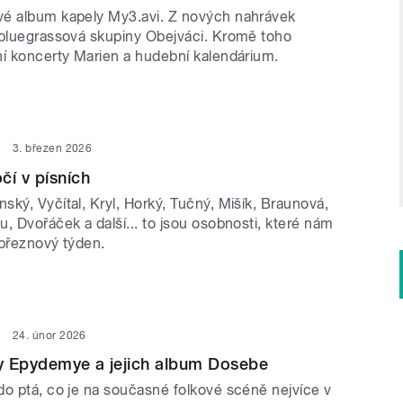
é album kapely My3.avi. Z nových nahrávek
 bluegrassová skupiny Obejváci. Kromě toho
ní koncerty Marien a hudební kalendárium.
3. březen 2026
čí v písních
ký, Vyčítal, Kryl, Horký, Tučný, Mišík, Braunová,
, Dvořáček a další... to jsou osobnosti, které nám
í březnový týden.
24. únor 2026
y Epydemye a jejich album Dosebe
do ptá, co je na současné folkové scéně nejvíce v