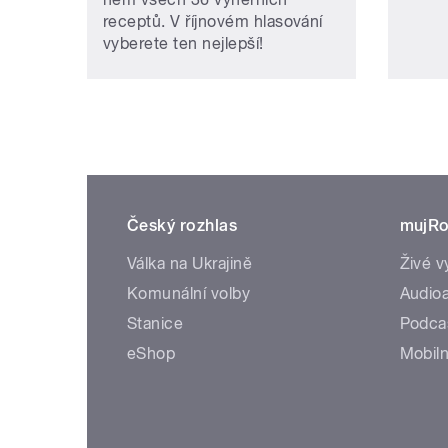
receptů. V říjnovém hlasování
vyberete ten nejlepší!
Český rozhlas
mujRo
Válka na Ukrajině
Živé v
Komunální volby
Audioa
Stanice
Podca
eShop
Mobiln