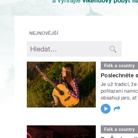
NEJNOVĚJŠÍ
Folk a country
Poslechněte si
Je už tradicí, ž
pohlazení namích
obsahují jaro, a
Folk a country