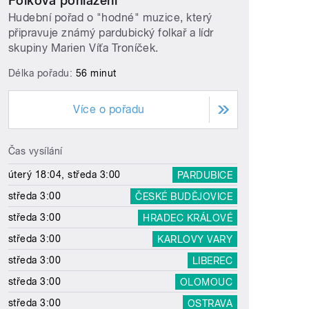
Folková pohlazení
Hudební pořad o "hodné" muzice, který
připravuje známý pardubický folkař a lídr
skupiny Marien Víťa Troníček.
Délka pořadu:
56 minut
Více o pořadu
Čas vysílání
úterý 18:04, středa 3:00
PARDUBICE
středa 3:00
ČESKÉ BUDĚJOVICE
středa 3:00
HRADEC KRÁLOVÉ
středa 3:00
KARLOVY VARY
středa 3:00
LIBEREC
středa 3:00
OLOMOUC
středa 3:00
OSTRAVA