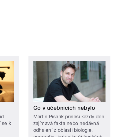
Co v učebnicích nebylo
ud.
Martin Písařík přináší každý den
í se k
zajímavá fakta nebo nedávná
odhalení z oblasti biologie,
geografie, botaniky či českých