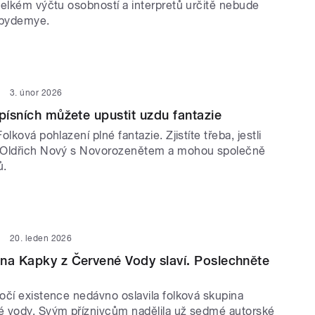
velkém výčtu osobností a interpretů určitě nebude
Epydemye.
3. únor 2026
 písních můžete upustit uzdu fantazie
lková pohlazení plné fantazie. Zjistíte třeba, jestli
 Oldřich Nový s Novorozenětem a mohou společně
ů.
20. leden 2026
na Kapky z Červené Vody slaví. Poslechněte
očí existence nedávno oslavila folková skupina
 vody. Svým příznivcům nadělila už sedmé autorské