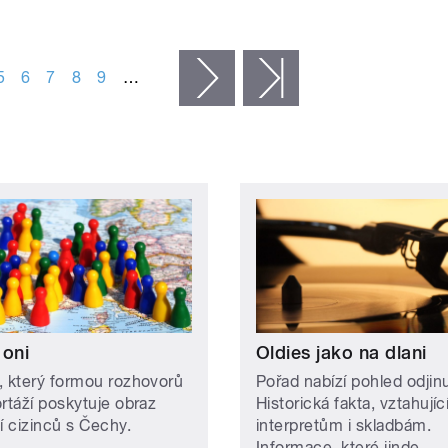
5
6
7
8
9
…
následující ›
poslední »
 oni
Oldies jako na dlani
, který formou rozhovorů
Pořad nabízí pohled odjin
ortáží poskytuje obraz
Historická fakta, vztahujíc
í cizinců s Čechy.
interpretům i skladbám.
Informace, které jinde