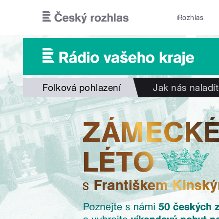
Přejít k hlavnímu obsahu
iRozhlas
Folková pohlazení
Jak nás naladí