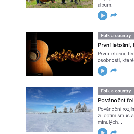
album.
Folk a country
První letošní,
První letošní, t
osobnosti, které
Folk a country
Povánoční fol
Povánoční rozjím
žil optimismus 
minulých...