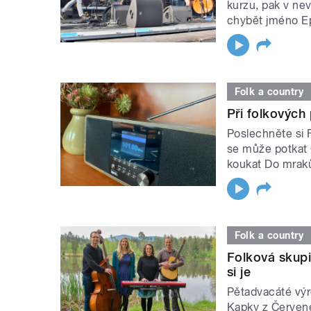
kurzu, pak v ne
chybět jméno 
Folk a country
Při folkových
Poslechněte si Fo
se může potkat
koukat Do mrak
Folk a country
Folková skupi
si je
Pětadvacáté výr
Kapky z Červené