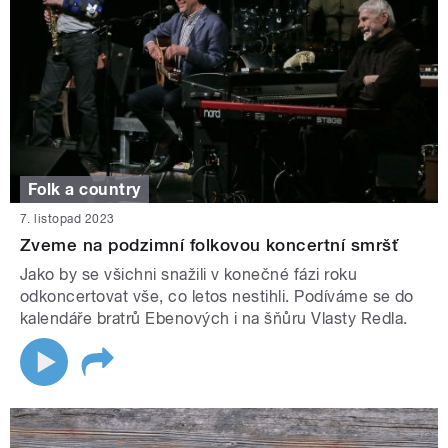
Folk a country
7. listopad 2023
Zveme na podzimní folkovou koncertní smršť
Jako by se všichni snažili v konečné fázi roku
odkoncertovat vše, co letos nestihli. Podíváme se do
kalendáře bratrů Ebenových i na šňůru Vlasty Redla.