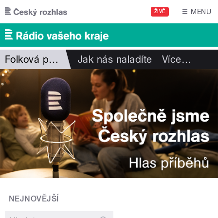
Přejít k hlavnímu obsahu
MENU
ŽIVĚ
Folková pohlazení
Jak nás naladíte
Více
…
NEJNOVĚJŠÍ