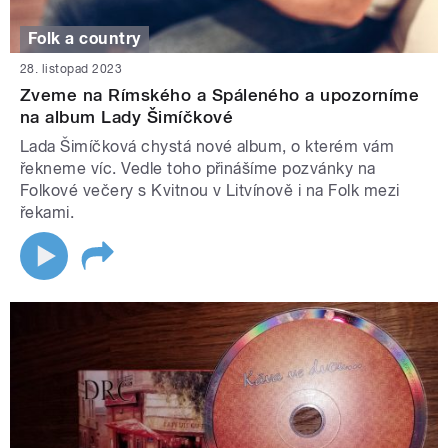
Folk a country
28. listopad 2023
Zveme na Rímského a Spáleného a upozorníme
na album Lady Šimíčkové
Lada Šimíčková chystá nové album, o kterém vám
řekneme víc. Vedle toho přinášíme pozvánky na
Folkové večery s Kvitnou v Litvínově i na Folk mezi
řekami.