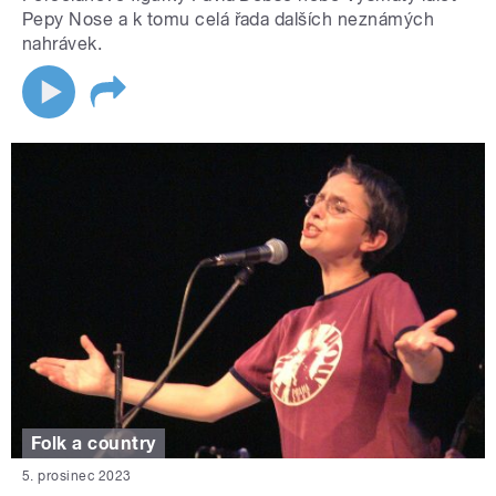
Pepy Nose a k tomu celá řada dalších neznámých
nahrávek.
Folk a country
5. prosinec 2023