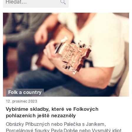
Folk a country
12. prosinec 2023
Vybíráme skladby, které ve Folkových
pohlazeních ještě nezazněly
Obrázky Příbuzných nebo Palečka s Janíkem,
Porcelánové figurky Pavla Dobše nebo Vysmátý idiot