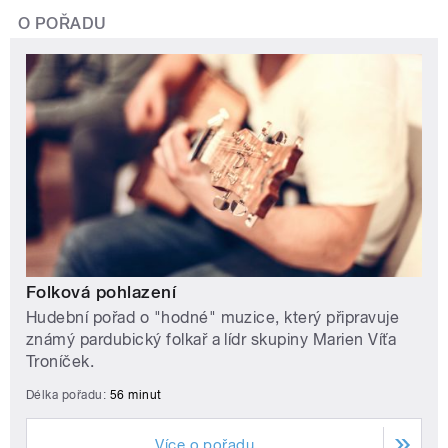
O POŘADU
Folková pohlazení
Hudební pořad o "hodné" muzice, který připravuje
známý pardubický folkař a lídr skupiny Marien Víťa
Troníček.
Délka pořadu:
56 minut
Více o pořadu