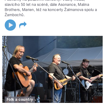
slavícího 50 let na scéně, dále Asonance, Malina
Brothers, Marien, též na koncerty Žalmanova spolu a
Žambochů.
Folk a country