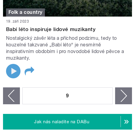
Folk a country
19. září 2023
Babí léto inspiruje lidové muzikanty
Nostalgický závěr léta a příchod podzimu, tedy to
kouzelné takzvané „Babí léto“ je nesmírně
inspirativním obdobím i pro novodobé lidové pěvce a
muzikanty.
STRÁNKY
9
n
zí
Jak nás naladíte na DABu