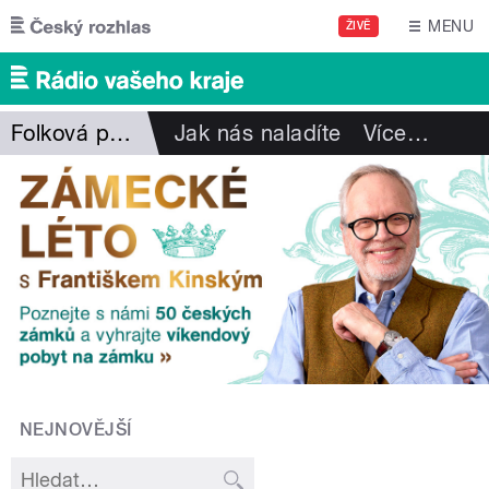
Přejít k hlavnímu obsahu
MENU
ŽIVĚ
Folková pohlazení
Jak nás naladíte
Více
…
NEJNOVĚJŠÍ