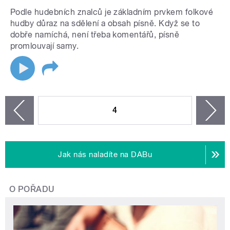
Podle hudebních znalců je základním prvkem folkové
hudby důraz na sdělení a obsah písně. Když se to
dobře namíchá, není třeba komentářů, písně
promlouvají samy.
STRÁNKY
4
n
zí
Jak nás naladíte na DABu
O POŘADU