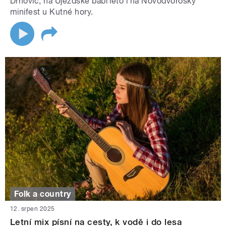
Drnovic, na Újezdské babí léto i na Novodvoroský
minifest u Kutné hory.
Folk a country
12. srpen 2025
Letní mix písní na cesty, k vodě i do lesa