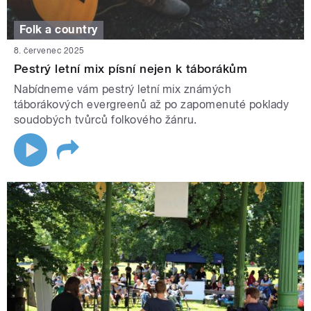
Folk a country
8. červenec 2025
Pestrý letní mix písní nejen k táborákům
Nabídneme vám pestrý letní mix známých
táborákových evergreenů až po zapomenuté poklady
soudobých tvůrců folkového žánru.