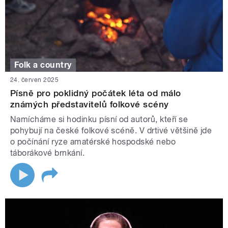
Folk a country
24. červen 2025
Písně pro poklidný počátek léta od málo
známých představitelů folkové scény
Namícháme si hodinku písní od autorů, kteří se
pohybují na české folkové scéně. V drtivé většině jde
o počínání ryze amatérské hospodské nebo
táborákové brnkání.