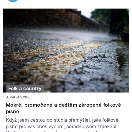
Folk a country
3. červen 2025
Mokré, promočené a deštěm zkropené folkové
písně
Když jsem cestou do studia přemýšlel, jaké folkové
písně pro vás dnes vyberu, pořádně jsem zmoknul.