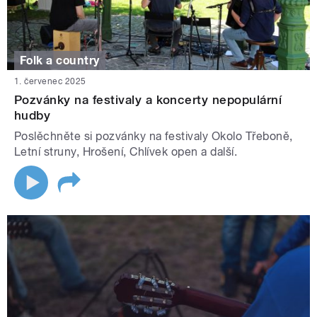
Folk a country
1. červenec 2025
Pozvánky na festivaly a koncerty nepopulární
hudby
Poslěchněte si pozvánky na festivaly Okolo Třeboně,
Letní struny, Hrošení, Chlívek open a další.