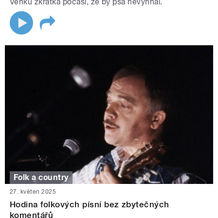
Venku zkrátka počasí, že by psa nevyhnal.
Folk a country
27. květen 2025
Hodina folkových písní bez zbytečných
komentářů