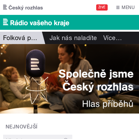
Přejít k hlavnímu obsahu
MENU
ŽIVĚ
Folková pohlazení
Jak nás naladíte
Více
…
NEJNOVĚJŠÍ