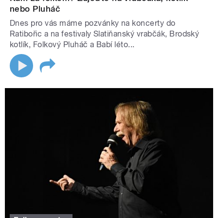
nebo Pluháč
Dnes pro vás máme pozvánky na koncerty do
Ratibořic a na festivaly Slatiňanský vrabčák, Brodský
kotlík, Folkový Pluháč a Babí léto...