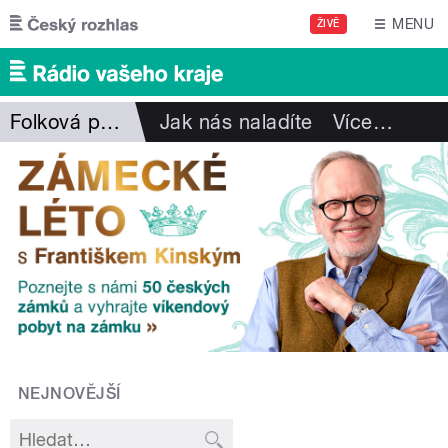
Přejít k hlavnímu obsahu
MENU
ŽIVĚ
Folková pohlazení
Jak nás naladíte
Více
…
NEJNOVĚJŠÍ