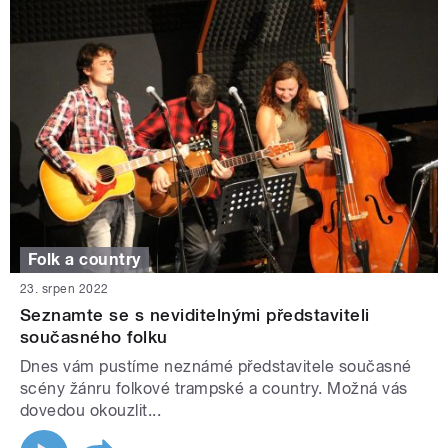
Folk a country
23. srpen 2022
Seznamte se s neviditelnými představiteli
současného folku
Dnes vám pustíme neznámé představitele současné
scény žánru folkové trampské a country. Možná vás
dovedou okouzlit...