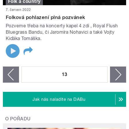
Folk a country
7. červen 2022
Folková pohlazení plná pozvánek
Pozveme třeba na koncerty kapel 4 zdi , Royal Flush
Bluegrass Bandu, či Jaromíra Nohavici a také Vojty
Kiďáka Tomáška.
STRÁNKY
13
n
zí
Jak nás naladíte na DABu
O POŘADU