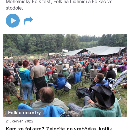
Mohelnický Folk fest, Folk na Lichnici a Folkáč ve
stodole.
Folk a country
21. červen 2022
Kam za folkem? Zajeďte na vrabčáka, kotlík