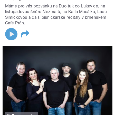
Máme pro vás pozvánku na Duo ťuk do Lukavice, na
listopadovou šňůru Nezmarů, na Karla Macálku, Ladu
Šimíčkovou a další písničkářské recitály v brněnském
Café Práh.