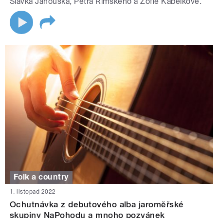
Slávka Janouška, Petra Rímského a Žofie Kabelkové.
Folk a country
1. listopad 2022
Ochutnávka z debutového alba jaroměřské
skupiny NaPohodu a mnoho pozvánek