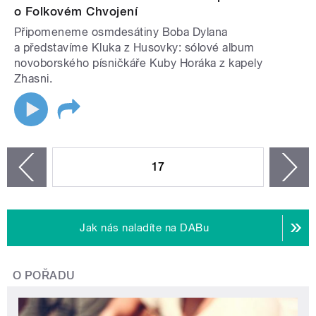
o Folkovém Chvojení
Připomeneme osmdesátiny Boba Dylana
a představíme Kluka z Husovky: sólové album
novoborského písničkáře Kuby Horáka z kapely
Zhasni.
STRÁNKY
17
n
zí
Jak nás naladíte na DABu
O POŘADU