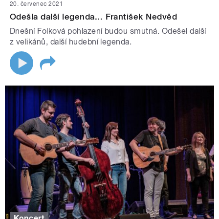
20. červenec 2021
Odešla další legenda... František Nedvěd
Dnešní Folková pohlazení budou smutná. Odešel další
z velikánů, další hudební legenda.
Koncert