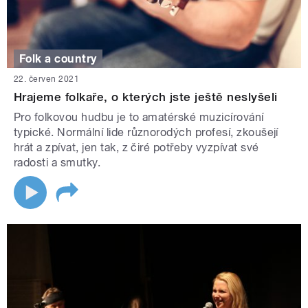
Folk a country
22. červen 2021
Hrajeme folkaře, o kterých jste ještě neslyšeli
Pro folkovou hudbu je to amatérské muzicírování
typické. Normální lide různorodých profesí, zkoušejí
hrát a zpívat, jen tak, z čiré potřeby vyzpívat své
radosti a smutky.