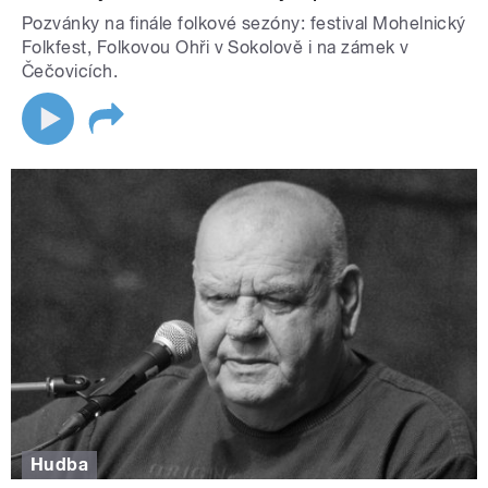
Pozvánky na finále folkové sezóny: festival Mohelnický
Folkfest, Folkovou Ohři v Sokolově i na zámek v
Čečovicích.
Hudba