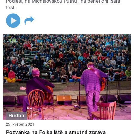
Podlesí, na Michalovskou Putnu i na benefiční Isara
fest.
Hudba
25. květen 2021
Pozvánka na Folkaliště a smutná zpráva