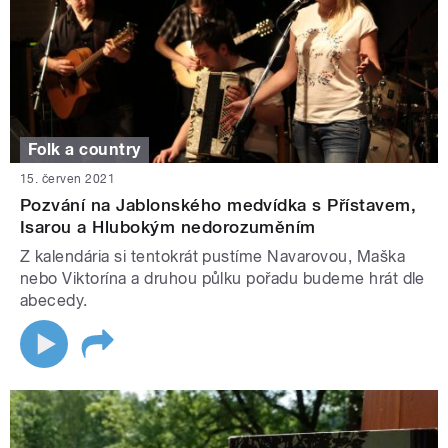
Folk a country
15. červen 2021
Pozvání na Jablonského medvídka s Přístavem,
Isarou a Hlubokým nedorozuměním
Z kalendária si tentokrát pustíme Navarovou, Maška
nebo Viktorína a druhou půlku pořadu budeme hrát dle
abecedy.