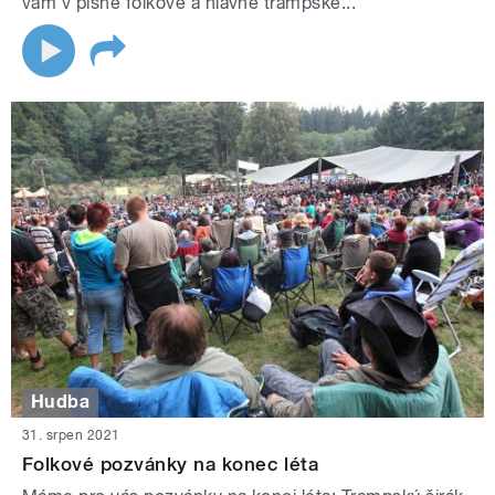
vám v písně folkové a hlavně trampské...
Hudba
31. srpen 2021
Folkové pozvánky na konec léta