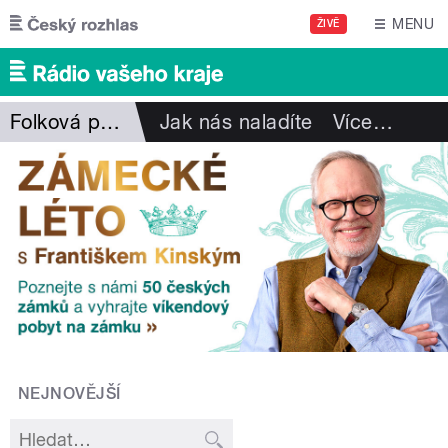
Přejít k hlavnímu obsahu
MENU
ŽIVĚ
Folková pohlazení
Jak nás naladíte
Více
…
NEJNOVĚJŠÍ