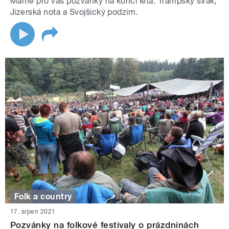
Máme pro vás pozvánky na konci léta: Trampský širák,
Jizerská nota a Svojšický podzim.
Folk a country
17. srpen 2021
Pozvánky na folkové festivaly o prázdninách