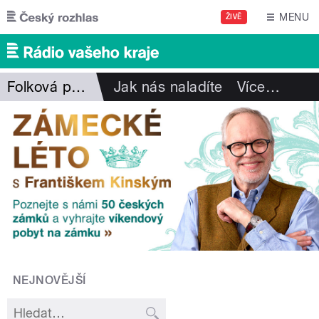
Přejít k hlavnímu obsahu
MENU
ŽIVĚ
Folková pohlazení
Jak nás naladíte
Více
…
NEJNOVĚJŠÍ