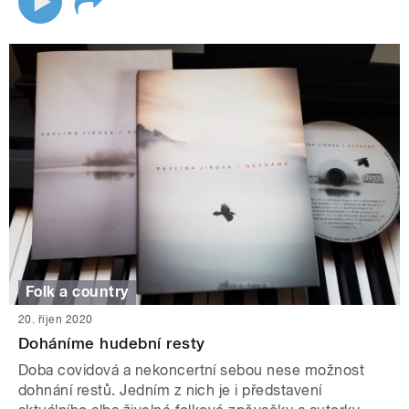
Folk a country
20. říjen 2020
Doháníme hudební resty
Doba covidová a nekoncertní sebou nese možnost
dohnání restů. Jedním z nich je i představení