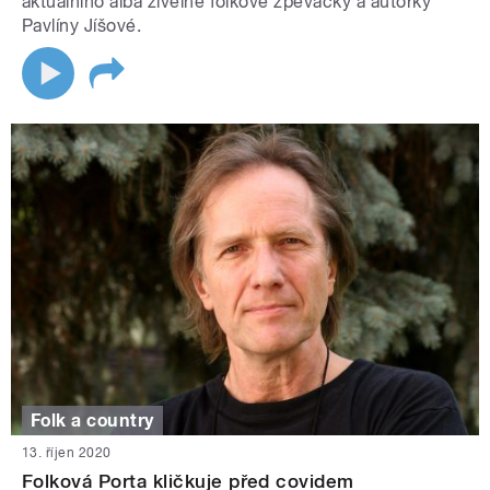
aktuálního alba živelné folkové zpěvačky a autorky
Pavlíny Jíšové.
Folk a country
13. říjen 2020
Folková Porta kličkuje před covidem