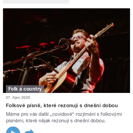
Folk a country
27. říjen 2020
Folkové písně, které rezonují s dnešní dobou
Máme pro vás další „covidové“ rozjímání s folkovými
písněmi, které nějak rezonují s dnešní dobou.