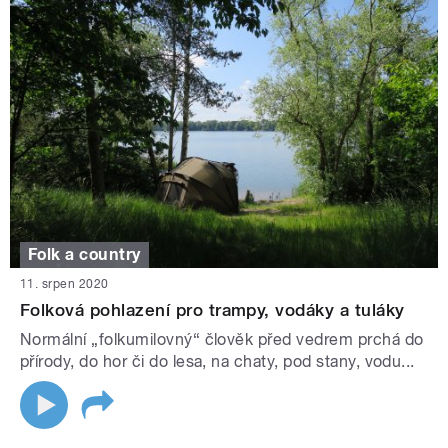
Folk a country
11. srpen 2020
Folková pohlazení pro trampy, vodáky a tuláky
Normální „folkumilovný“ člověk před vedrem prchá do
přírody, do hor či do lesa, na chaty, pod stany, vodu...