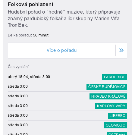
Folková pohlazení
Hudební pořad o "hodné" muzice, který připravuje
známý pardubický folkař a lídr skupiny Marien Víťa
Troníček.
Délka pořadu:
56 minut
Více o pořadu
Čas vysílání
úterý 18:04, středa 3:00
PARDUBICE
středa 3:00
ČESKÉ BUDĚJOVICE
středa 3:00
HRADEC KRÁLOVÉ
středa 3:00
KARLOVY VARY
středa 3:00
LIBEREC
středa 3:00
OLOMOUC
středa 3:00
OSTRAVA