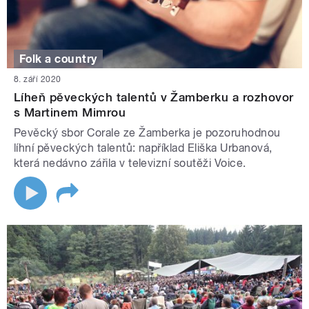
Folk a country
8. září 2020
Líheň pěveckých talentů v Žamberku a rozhovor
s Martinem Mimrou
Pevěcký sbor Corale ze Žamberka je pozoruhodnou
líhní pěveckých talentů: například Eliška Urbanová,
která nedávno zářila v televizní soutěži Voice.