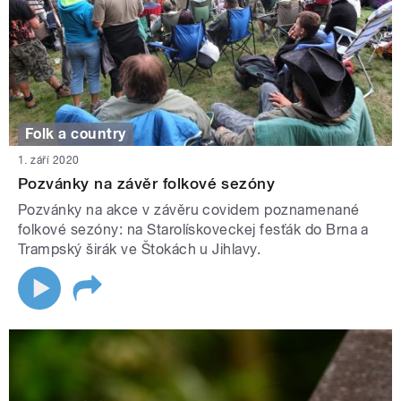
Folk a country
1. září 2020
Pozvánky na závěr folkové sezóny
Pozvánky na akce v závěru covidem poznamenané
folkové sezóny: na Starolískoveckej fesťák do Brna a
Trampský širák ve Štokách u Jihlavy.