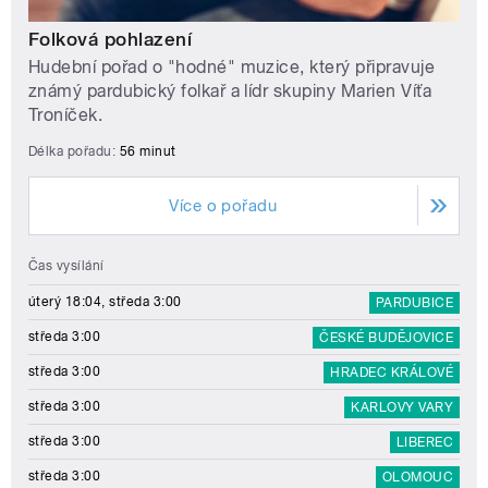
Folková pohlazení
Hudební pořad o "hodné" muzice, který připravuje
známý pardubický folkař a lídr skupiny Marien Víťa
Troníček.
Délka pořadu:
56 minut
Více o pořadu
Čas vysílání
úterý 18:04, středa 3:00
PARDUBICE
středa 3:00
ČESKÉ BUDĚJOVICE
středa 3:00
HRADEC KRÁLOVÉ
středa 3:00
KARLOVY VARY
středa 3:00
LIBEREC
středa 3:00
OLOMOUC