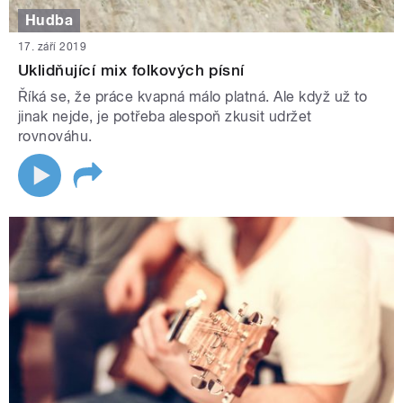
Hudba
17. září 2019
Uklidňující mix folkových písní
Říká se, že práce kvapná málo platná. Ale když už to
jinak nejde, je potřeba alespoň zkusit udržet
rovnováhu.