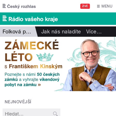
Přejít k hlavnímu obsahu
MENU
ŽIVĚ
Folková pohlazení
Jak nás naladíte
Více
…
NEJNOVĚJŠÍ