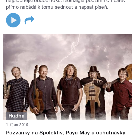
nejplodnější období roku. Nostalgie podzimních barev
přímo nabádá k tomu sednout a napsat píseň.
Hudba
1. říjen 2019
Pozvánky na Spolektiv, Payu May a ochutnávky