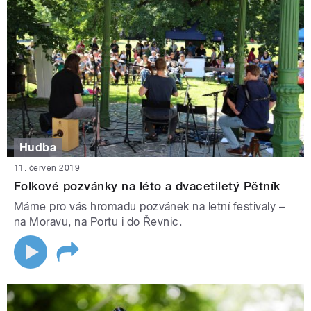
Hudba
11. červen 2019
Folkové pozvánky na léto a dvacetiletý Pětník
Máme pro vás hromadu pozvánek na letní festivaly –
na Moravu, na Portu i do Řevnic.