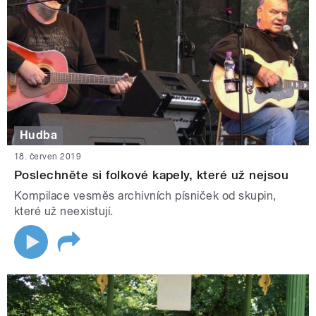
Hudba
18. červen 2019
Poslechněte si folkové kapely, které už nejsou
Kompilace vesměs archivních písniček od skupin,
které už neexistují.