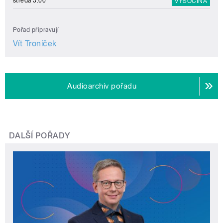
středa 3:00
VYSOČINA
Pořad připravují
Vít Troníček
Audioarchiv pořadu
DALŠÍ POŘADY