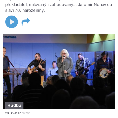
překladatel, milovaný i zatracovaný... Jaromír Nohavica
slaví 70. narozeniny.
Hudba
23. květen 2023