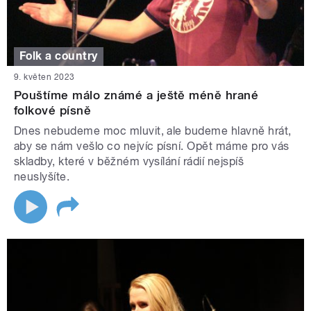
Folk a country
9. květen 2023
Pouštíme málo známé a ještě méně hrané
folkové písně
Dnes nebudeme moc mluvit, ale budeme hlavně hrát,
aby se nám vešlo co nejvíc písní. Opět máme pro vás
skladby, které v běžném vysílání rádií nejspíš
neuslyšíte.