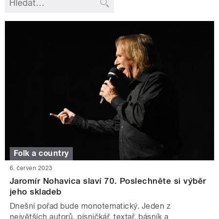
Folk a country
6. červen 2023
Jaromír Nohavica slaví 70. Poslechněte si výběr
jeho skladeb
Dnešní pořad bude monotematický. Jeden z
největších autorů, písničkář, textař, básník a