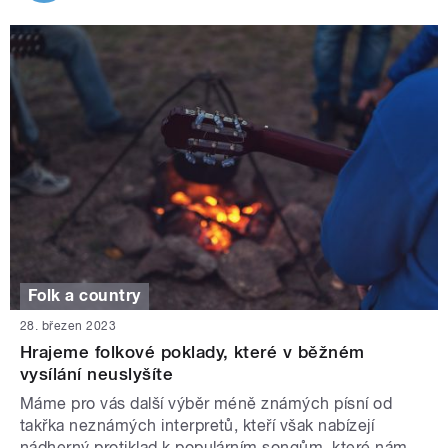
Folk a country
28. březen 2023
Hrajeme folkové poklady, které v běžném
vysílání neuslyšíte
Máme pro vás další výběr méně známých písní od
takřka neznámých interpretů, kteří však nabízejí
nádherný protiklad k populárním songům, které nám