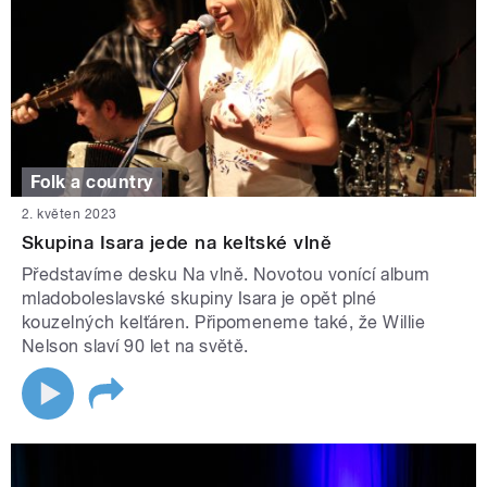
Folk a country
2. květen 2023
Skupina Isara jede na keltské vlně
Představíme desku Na vlně. Novotou vonící album
mladoboleslavské skupiny Isara je opět plné
kouzelných kelťáren. Připomeneme také, že Willie
Nelson slaví 90 let na světě.