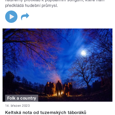
předkládá hudební průmysl.
Folk a country
14. březen 2023
Keltská nota od tuzemských táboráků