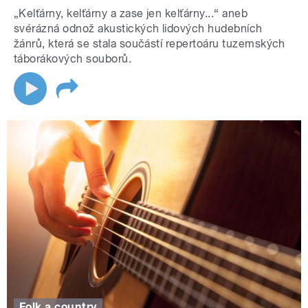
„Kelťárny, kelťárny a zase jen kelťárny...“ aneb
svérázná odnož akustických lidových hudebních
žánrů, která se stala součástí repertoáru tuzemských
táborákových souborů.
Folk a country