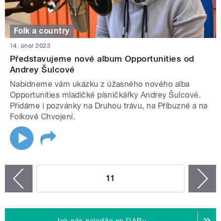
Folk a country
14. únor 2023
Představujeme nové album Opportunities od
Andrey Šulcové
Nabídneme vám ukázku z úžasného nového alba
Opportunities mladičké písničkářky Andrey Šulcové.
Přidáme i pozvánky na Druhou trávu, na Příbuzné a na
Folkové Chvojení.
STRÁNKY
11
n
zí
Jak nás naladíte na DABu