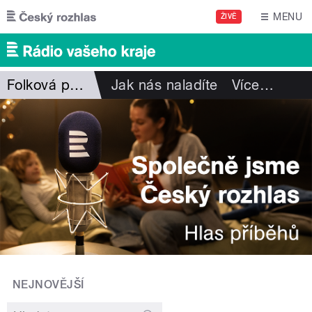
Přejít k hlavnímu obsahu
MENU
ŽIVĚ
Folková pohlazení
Jak nás naladíte
Více
…
NEJNOVĚJŠÍ