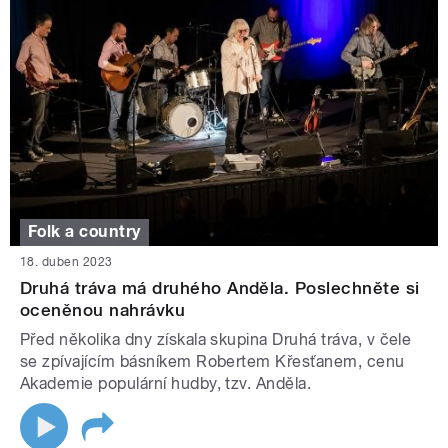
Folk a country
18. duben 2023
Druhá tráva má druhého Anděla. Poslechněte si
oceněnou nahrávku
Před několika dny získala skupina Druhá tráva, v čele
se zpívajícím básníkem Robertem Křesťanem, cenu
Akademie populární hudby, tzv. Anděla.