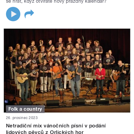
se hrát, když otvíráte nový prázdný kalendář?
Folk a country
26. prosinec 2023
Netradiční mix vánočních písní v podání
lidových pěvců z Orlických hor