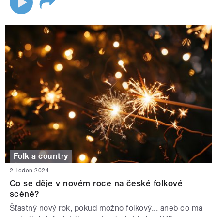
Folk a country
2. leden 2024
Co se děje v novém roce na české folkové
scéně?
Šťastný nový rok, pokud možno folkový... aneb co má