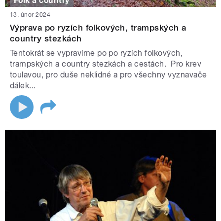
Folk a country
13. únor 2024
Výprava po ryzích folkových, trampských a
country stezkách
Tentokrát se vypravíme po po ryzích folkových,
trampských a country stezkách a cestách. Pro krev
toulavou, pro duše neklidné a pro všechny vyznavače
dálek...