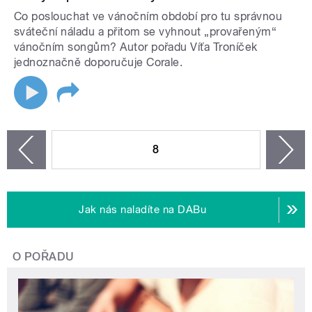
Co poslouchat ve vánočním období pro tu správnou
sváteční náladu a přitom se vyhnout „provařeným“
vánočním songům? Autor pořadu Víťa Troníček
jednoznačně doporučuje Corale.
STRÁNKY
8
n
zí
Jak nás naladíte na DABu
O POŘADU