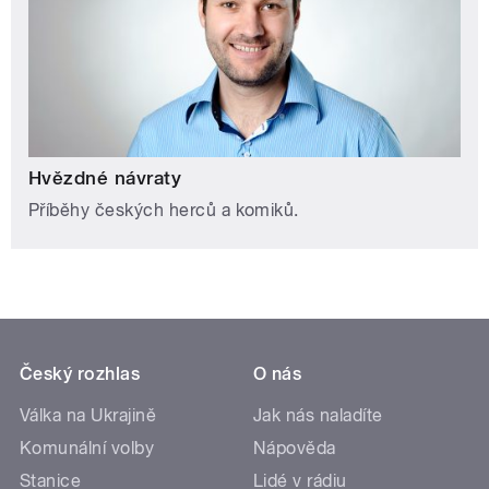
Hvězdné návraty
Příběhy českých herců a komiků.
Český rozhlas
O nás
Válka na Ukrajině
Jak nás naladíte
Komunální volby
Nápověda
Stanice
Lidé v rádiu