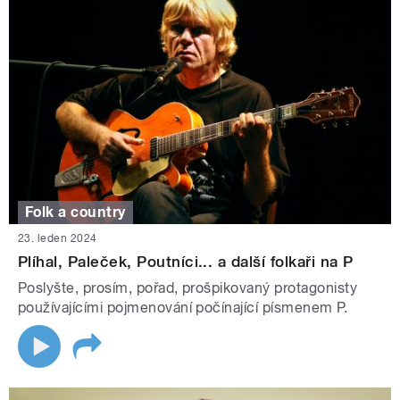
Folk a country
23. leden 2024
Plíhal, Paleček, Poutníci... a další folkaři na P
Poslyšte, prosím, pořad, prošpikovaný protagonisty
používajícími pojmenování počínající písmenem P.