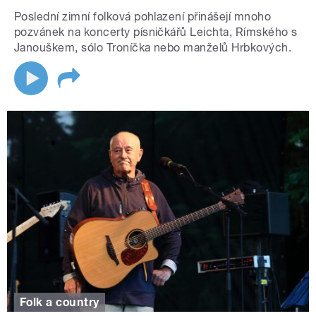
Poslední zimní folková pohlazení přinášejí mnoho
pozvánek na koncerty písničkářů Leichta, Rímského s
Janouškem, sólo Troníčka nebo manželů Hrbkových.
Folk a country