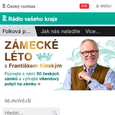
Přejít k hlavnímu obsahu
MENU
ŽIVĚ
Folková pohlazení
Jak nás naladíte
Více
…
NEJNOVĚJŠÍ