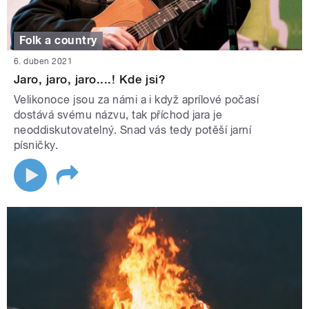
Folk a country
6. duben 2021
Jaro, jaro, jaro....! Kde jsi?
Velikonoce jsou za námi a i když aprílové počasí
dostává svému názvu, tak příchod jara je
neoddiskutovatelný. Snad vás tedy potěší jarní
písničky.