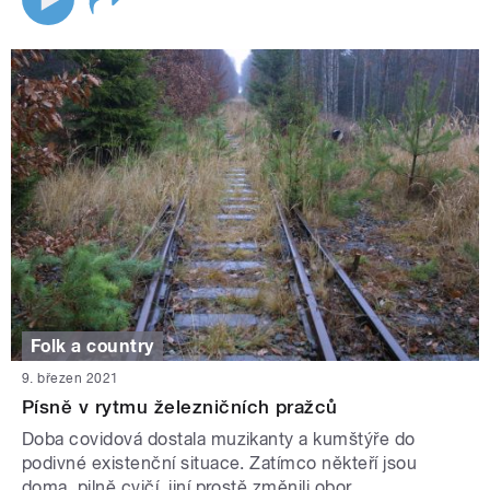
Folk a country
9. březen 2021
Písně v rytmu železničních pražců
Doba covidová dostala muzikanty a kumštýře do
podivné existenční situace. Zatímco někteří jsou
doma, pilně cvičí, jiní prostě změnili obor.