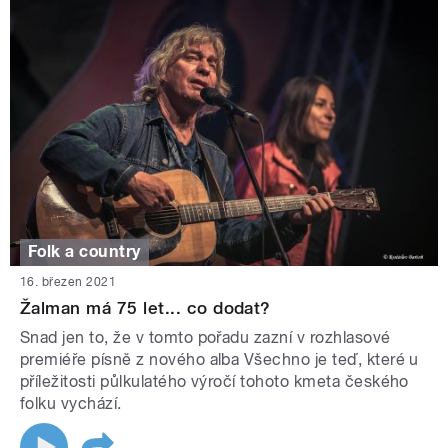
Folk a country
16. březen 2021
Žalman má 75 let... co dodat?
Snad jen to, že v tomto pořadu zazní v rozhlasové
premiéře písně z nového alba Všechno je teď, které u
příležitosti půlkulatého výročí tohoto kmeta českého
folku vychází.