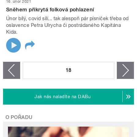
16. únor 2021
Sněhem přikrytá folková pohlazení
Únor bílý, covid sílí... tak alespoň pár písniček třeba od
oslavence Petra Ulrycha či postrádaného Kapitána
Kida.
STRÁNKY
18
n
zí
Jak nás naladíte na DABu
O POŘADU