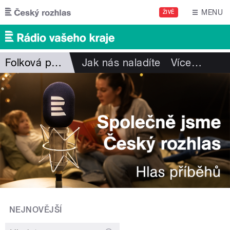
Přejít k hlavnímu obsahu
MENU
ŽIVĚ
Folková pohlazení
Jak nás naladíte
Více
…
NEJNOVĚJŠÍ