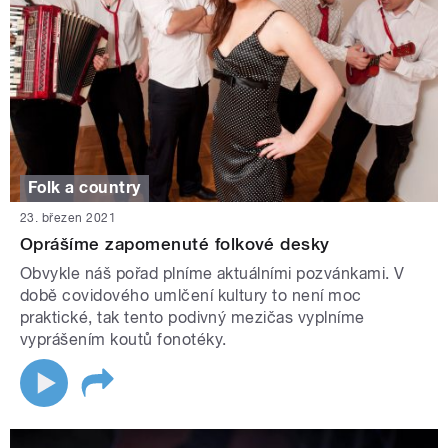
Folk a country
23. březen 2021
Oprášíme zapomenuté folkové desky
Obvykle náš pořad plníme aktuálními pozvánkami. V
době covidového umlčení kultury to není moc
praktické, tak tento podivný mezičas vyplníme
vyprášením koutů fonotéky.