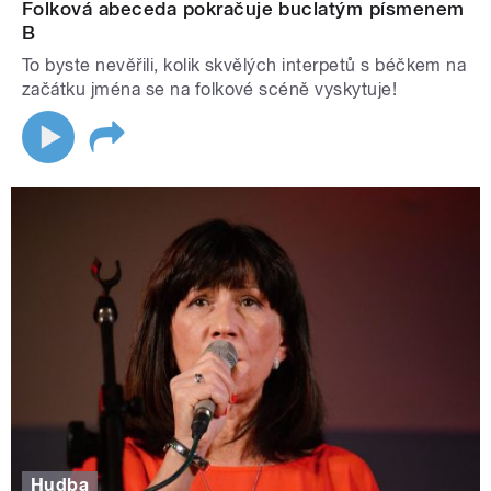
Folková abeceda pokračuje buclatým písmenem
B
To byste nevěřili, kolik skvělých interpetů s béčkem na
začátku jména se na folkové scéně vyskytuje!
Hudba