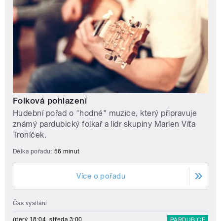
Folková pohlazení
Hudební pořad o "hodné" muzice, který připravuje
známý pardubický folkař a lídr skupiny Marien Víťa
Troníček.
Délka pořadu:
56 minut
Více o pořadu
Čas vysílání
úterý 18:04, středa 3:00
PARDUBICE