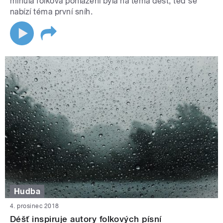
minulá folková pohlazení byla na téma déšť, teď se
nabízí téma první sníh.
Hudba
4. prosinec 2018
Déšť inspiruje autory folkových písní