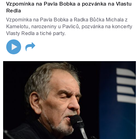
Vzpomínka na Pavla Bobka a pozvánka na Vlastu
Redla
Vzpomínka na Pavla Bobka a Radka Bůčka Michala z
Kamelotu, narozeniny u Pavliců, pozvánka na koncerty
Vlasty Redla a tiché party.