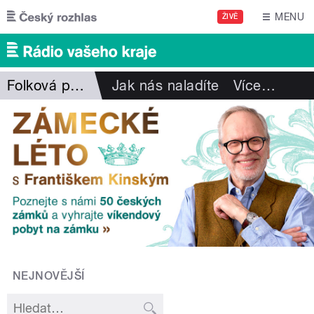
Přejít k hlavnímu obsahu
MENU
ŽIVĚ
Folková pohlazení
Jak nás naladíte
Více
…
NEJNOVĚJŠÍ