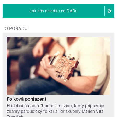
Jak nás naladíte na DABu
O POŘADU
Folková pohlazení
Hudební pořad o "hodné" muzice, který připravuje
známý pardubický folkař a lídr skupiny Marien Víťa