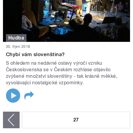
Hudba
30. říjen 2018
Chybí vám slovenština?
S ohledem na nedávné oslavy výročí vzniku
Československa se v Českém rozhlase objevilo
zvýšené množství slovenštiny - tak krásně měkké,
vyvolávající nostalgické vzpomínky.
STRÁNKY
27
zí