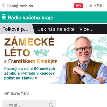
Přejít k hlavnímu obsahu
MENU
ŽIVĚ
Folková pohlazení
Jak nás naladíte
Více
…
NEJNOVĚJŠÍ