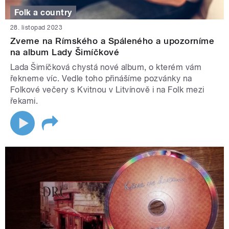
Folk a country
28. listopad 2023
Zveme na Rímského a Spáleného a upozorníme
na album Lady Šimíčkové
Lada Šimíčková chystá nové album, o kterém vám
řekneme víc. Vedle toho přinášíme pozvánky na
Folkové večery s Kvitnou v Litvínově i na Folk mezi
řekami.