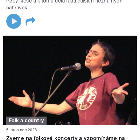
Pepy Nose a k tomu celá řada dalších neznámých
nahrávek.
Folk a country
5. prosinec 2023
Zveme na folkové koncerty a vzpomínáme na