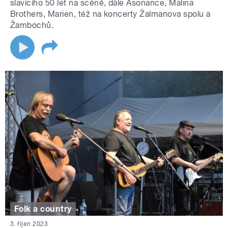
slavícího 50 let na scéně, dále Asonance, Malina
Brothers, Marien, též na koncerty Žalmanova spolu a
Žambochů.
Folk a country
3. říjen 2023