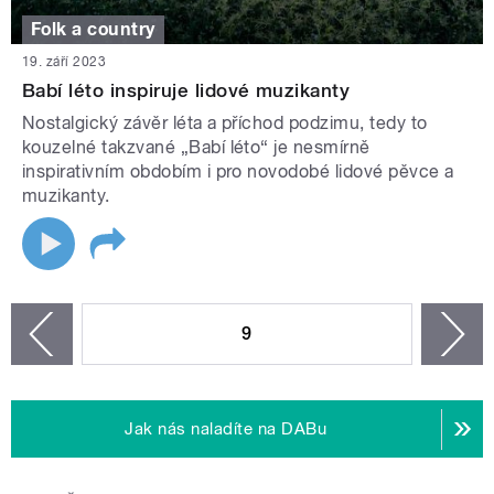
Folk a country
19. září 2023
Babí léto inspiruje lidové muzikanty
Nostalgický závěr léta a příchod podzimu, tedy to
kouzelné takzvané „Babí léto“ je nesmírně
inspirativním obdobím i pro novodobé lidové pěvce a
muzikanty.
STRÁNKY
9
n
zí
Jak nás naladíte na DABu