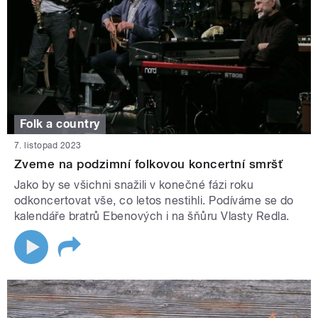
Folk a country
7. listopad 2023
Zveme na podzimní folkovou koncertní smršť
Jako by se všichni snažili v konečné fázi roku
odkoncertovat vše, co letos nestihli. Podíváme se do
kalendáře bratrů Ebenových i na šňůru Vlasty Redla.