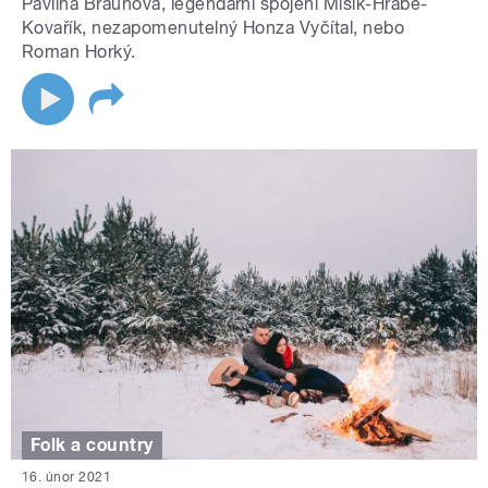
Pavlína Braunová, legendární spojení Mišík-Hrabě-
Kovařík, nezapomenutelný Honza Vyčítal, nebo
Roman Horký.
Folk a country
16. únor 2021