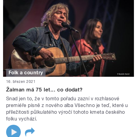
Folk a country
16. březen 2021
Žalman má 75 let... co dodat?
Snad jen to, že v tomto pořadu zazní v rozhlasové
premiéře písně z nového alba Všechno je teď, které u
příležitosti půlkulatého výročí tohoto kmeta českého
folku vychází.