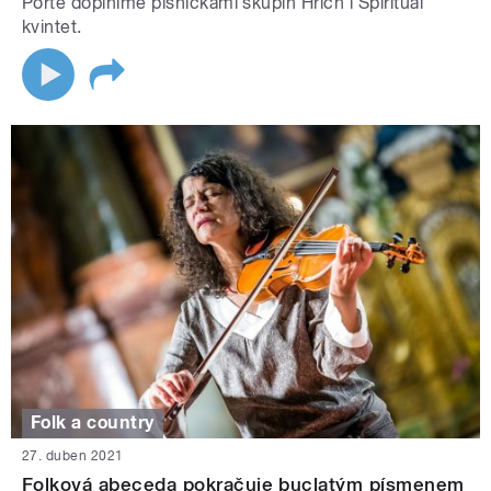
Portě doplníme písničkami skupin Hřích i Spirituál
kvintet.
Folk a country
27. duben 2021
Folková abeceda pokračuje buclatým písmenem