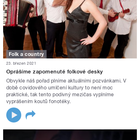
Folk a country
23. březen 2021
Oprášíme zapomenuté folkové desky
Obvykle náš pořad plníme aktuálními pozvánkami. V
době covidového umlčení kultury to není moc
praktické, tak tento podivný mezičas vyplníme
vyprášením koutů fonotéky.