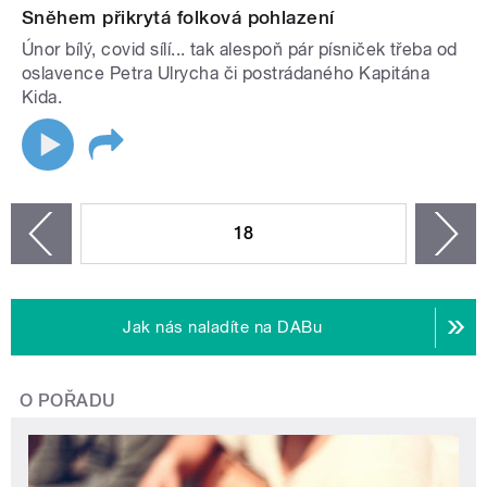
Sněhem přikrytá folková pohlazení
Únor bílý, covid sílí... tak alespoň pár písniček třeba od
oslavence Petra Ulrycha či postrádaného Kapitána
Kida.
STRÁNKY
18
n
zí
Jak nás naladíte na DABu
O POŘADU