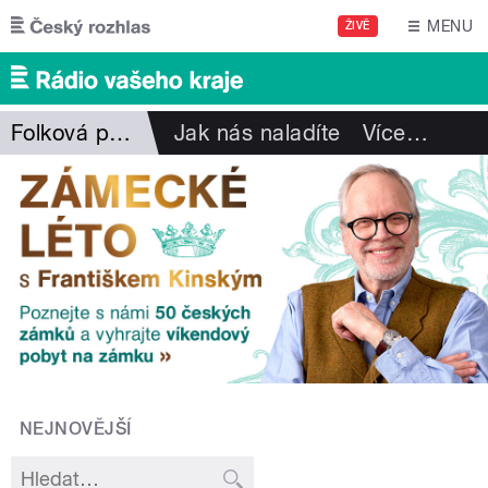
Přejít k hlavnímu obsahu
MENU
ŽIVĚ
Folková pohlazení
Jak nás naladíte
Více
…
NEJNOVĚJŠÍ