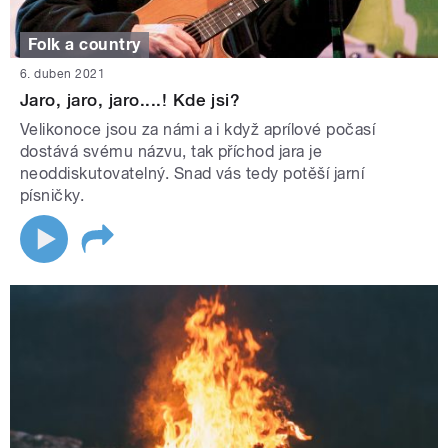
Folk a country
6. duben 2021
Jaro, jaro, jaro....! Kde jsi?
Velikonoce jsou za námi a i když aprílové počasí
dostává svému názvu, tak příchod jara je
neoddiskutovatelný. Snad vás tedy potěší jarní
písničky.