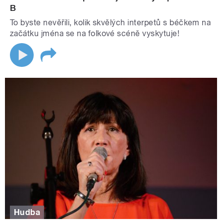
B
To byste nevěřili, kolik skvělých interpetů s béčkem na
začátku jména se na folkové scéně vyskytuje!
Hudba