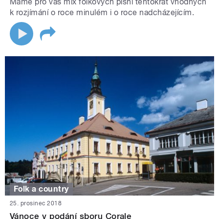
Máme pro vás mix folkových písní tentokrát vhodných
k rozjímání o roce minulém i o roce nadcházejícím.
Folk a country
25. prosinec 2018
Vánoce v podání sboru Corale