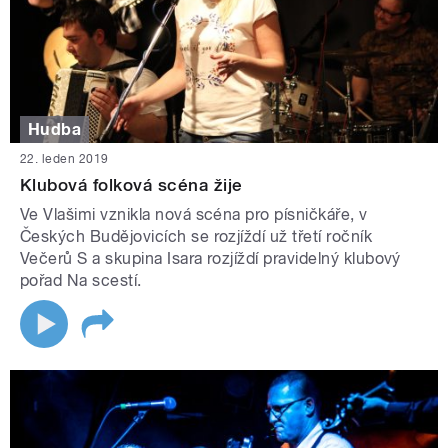
Hudba
22. leden 2019
Klubová folková scéna žije
Ve Vlašimi vznikla nová scéna pro písničkáře, v
Českých Budějovicích se rozjíždí už třetí ročník
Večerů S a skupina Isara rozjíždí pravidelný klubový
pořad Na scestí.