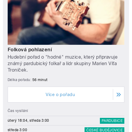
Folková pohlazení
Hudební pořad o "hodné" muzice, který připravuje
známý pardubický folkař a lídr skupiny Marien Víťa
Troníček.
Délka pořadu:
56 minut
Více o pořadu
Čas vysílání
úterý 18:04, středa 3:00
PARDUBICE
středa 3:00
ČESKÉ BUDĚJOVICE