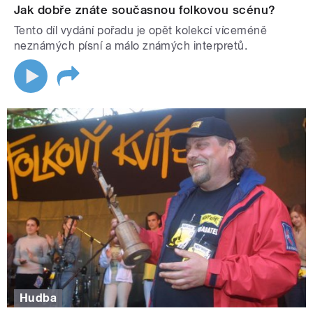
Jak dobře znáte současnou folkovou scénu?
Tento díl vydání pořadu je opět kolekcí víceméně
neznámých písní a málo známých interpretů.
Hudba