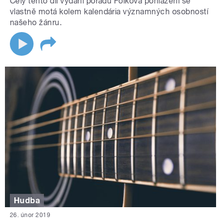
Celý tento díl vydání pořadu Folková pohlazení se
vlastně motá kolem kalendária významných osobností
našeho žánru.
Hudba
26. únor 2019