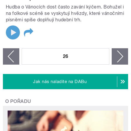
Hudba o Vánocích dost často zavání kýčem. Bohužel i
na folkové scéně se vyskytují hvězdy, které vánočními
písněmi spíše doplňují hudební trh.
STRÁNKY
26
n
zí
Jak nás naladíte na DABu
O POŘADU