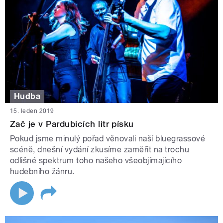
Hudba
15. leden 2019
Zač je v Pardubicích litr písku
Pokud jsme minulý pořad věnovali naší bluegrassové
scéně, dnešní vydání zkusíme zaměřit na trochu
odlišné spektrum toho našeho všeobjímajícího
hudebního žánru.