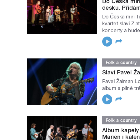
Do Česka míří 
desku. Přidám
Do Česka míří Ti
kvartet slaví Z
koncerty a hude
Folk a country
Slaví Pavel Ž
Pavel Žalman Lo
album a pilně tr
Folk a country
Album kapely 
Marien i kale