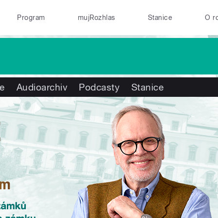
Program
mujRozhlas
Stanice
O r
te
Audioarchiv
Podcasty
Stanice