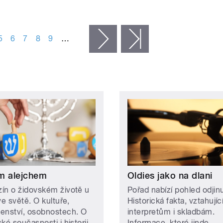
5
6
7
8
9
…
následující ›
poslední »
m alejchem
Oldies jako na dlani
ín o židovském životě u
Pořad nabízí pohled odjin
ve světě. O kultuře,
Historická fakta, vztahujíc
enství, osobnostech. O
interpretům i skladbám.
ké současnosti i historii.
Informace, které jinde