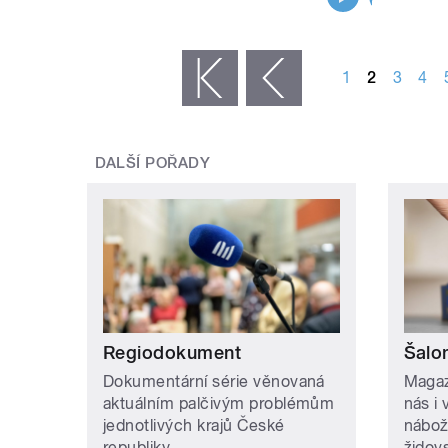
STRÁNKY
1
2
3
4
« první
‹ předchozí
DALŠÍ POŘADY
Regiodokument
Šalo
Dokumentární série věnovaná
Magaz
aktuálním palčivým problémům
nás i 
jednotlivých krajů České
nábož
republiky.
židovs