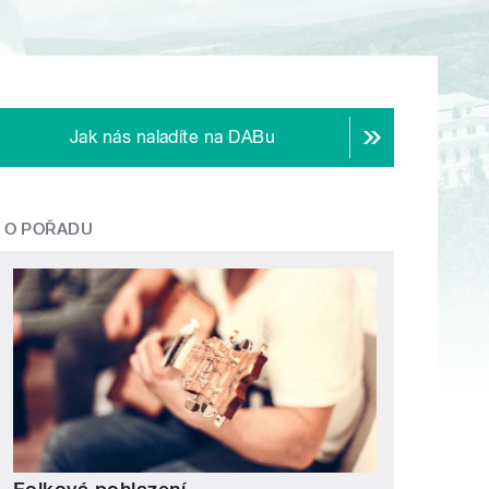
Jak nás naladíte na DABu
O POŘADU