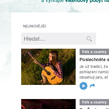
NEJNOVĚJŠÍ
Folk a country
Poslechněte si
Je už tradicí, ž
pohlazení namích
obsahují jaro, a
Folk a country