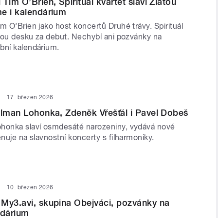
Tim O’Brien, Spirituál kvartet slaví Zlatou
e i kalendárium
m O’Brien jako host koncertů Druhé trávy. Spirituál
latou desku za debut. Nechybí ani pozvánky na
bní kalendárium.
17. březen 2026
alman Lohonka, Zdeněk Vřešťál i Pavel Dobeš
honka slaví osmdesáté narozeniny, vydává nové
énuje na slavnostní koncerty s filharmoniky.
10. březen 2026
My3.avi, skupina Obejváci, pozvánky na
ndárium