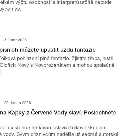
velkém výčtu osobností a interpretů určitě nebude
Epydemye.
3. únor 2026
 písních můžete upustit uzdu fantazie
lková pohlazení plné fantazie. Zjistíte třeba, jestli
 Oldřich Nový s Novorozenětem a mohou společně
ů.
20. leden 2026
na Kapky z Červené Vody slaví. Poslechněte
očí existence nedávno oslavila folková skupina
 vody. Svým příznivcům nadělila už sedmé autorské