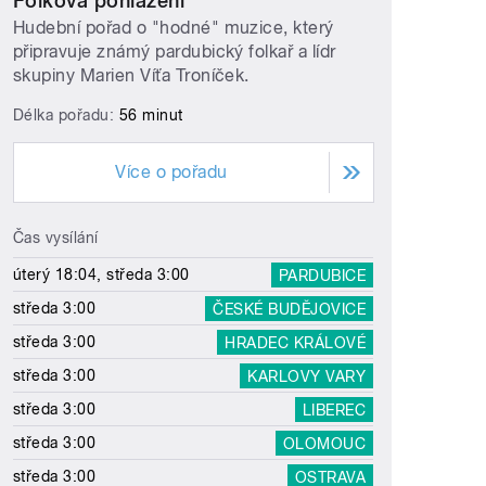
Folková pohlazení
Hudební pořad o "hodné" muzice, který
připravuje známý pardubický folkař a lídr
skupiny Marien Víťa Troníček.
Délka pořadu:
56 minut
Více o pořadu
Čas vysílání
úterý 18:04, středa 3:00
PARDUBICE
středa 3:00
ČESKÉ BUDĚJOVICE
středa 3:00
HRADEC KRÁLOVÉ
středa 3:00
KARLOVY VARY
středa 3:00
LIBEREC
středa 3:00
OLOMOUC
středa 3:00
OSTRAVA