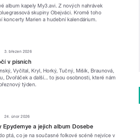
é album kapely My3.avi. Z nových nahrávek
 bluegrassová skupiny Obejváci. Kromě toho
ní koncerty Marien a hudební kalendárium.
3. březen 2026
čí v písních
ký, Vyčítal, Kryl, Horký, Tučný, Mišík, Braunová,
, Dvořáček a další... to jsou osobnosti, které nám
í březnový týden.
24. únor 2026
y Epydemye a jejich album Dosebe
do ptá, co je na současné folkové scéně nejvíce v