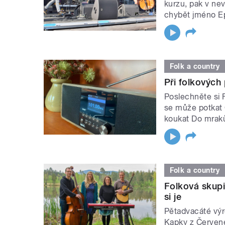
kurzu, pak v ne
chybět jméno 
Folk a country
Při folkových
Poslechněte si Fo
se může potkat
koukat Do mrak
Folk a country
Folková skupi
si je
Pětadvacáté výr
Kapky z Červené