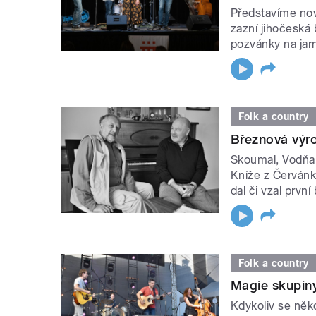
Představíme nov
zazní jihočeská
pozvánky na jar
Folk a country
Březnová výro
Skoumal, Vodňans
Kníže z Červánku
dal či vzal prvn
Folk a country
Magie skupin
Kdykoliv se něk