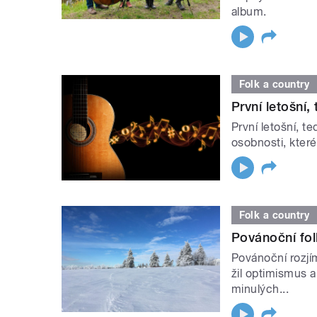
album.
Folk a country
První letošní,
První letošní, t
osobnosti, které
Folk a country
Povánoční fol
Povánoční rozjím
žil optimismus 
minulých...