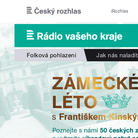
Přejít k hlavnímu obsahu
iRozhlas
Folková pohlazení
Jak nás naladí