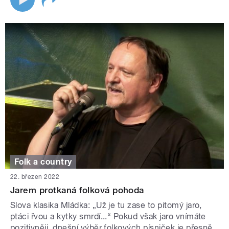
Folk a country
22. březen 2022
Jarem protkaná folková pohoda
Slova klasika Mládka: „Už je tu zase to pitomý jaro,
ptáci řvou a kytky smrdí...“ Pokud však jaro vnímáte
pozitivněji, dnešní výběr folkových písniček je přesně