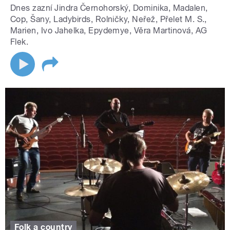
Dnes zazní Jindra Černohorský, Dominika, Madalen,
Cop, Šany, Ladybirds, Rolničky, Neřež, Přelet M. S.,
Marien, Ivo Jahelka, Epydemye, Věra Martinová, AG
Flek.
Folk a country