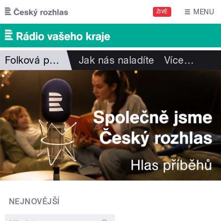
Přejít k hlavnímu obsahu
MENU
ŽIVĚ
Folková pohlazení
Jak nás naladíte
Více
…
NEJNOVĚJŠÍ