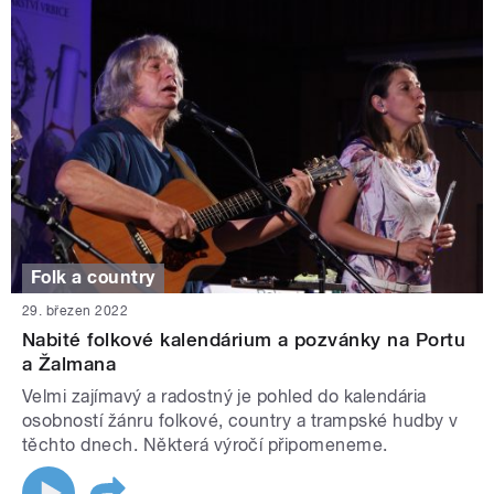
Folk a country
29. březen 2022
Nabité folkové kalendárium a pozvánky na Portu
a Žalmana
Velmi zajímavý a radostný je pohled do kalendária
osobností žánru folkové, country a trampské hudby v
těchto dnech. Některá výročí připomeneme.