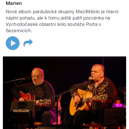
Marien
Nové album pardubické skupiny MeziMěsto je hlavní
náplní pořadu, ale k tomu ještě patří pozvánka na
Východočeské oblastní kolo soutěže Porta v
Sezemicích.