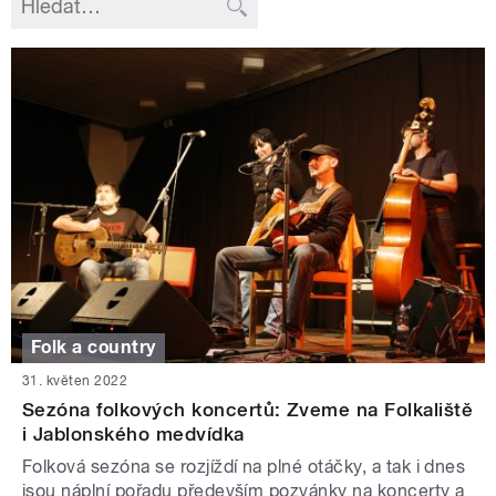
Folk a country
31. květen 2022
Sezóna folkových koncertů: Zveme na Folkaliště
i Jablonského medvídka
Folková sezóna se rozjíždí na plné otáčky, a tak i dnes
jsou náplní pořadu především pozvánky na koncerty a