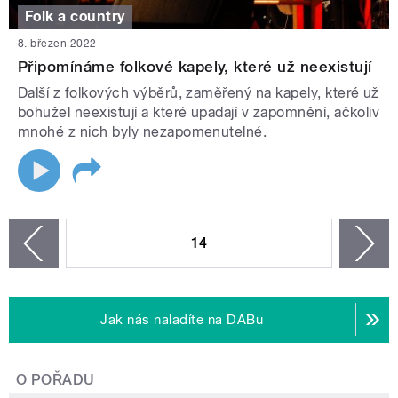
Folk a country
8. březen 2022
Připomínáme folkové kapely, které už neexistují
Další z folkových výběrů, zaměřený na kapely, které už
bohužel neexistují a které upadají v zapomnění, ačkoliv
mnohé z nich byly nezapomenutelné.
STRÁNKY
14
n
zí
Jak nás naladíte na DABu
O POŘADU