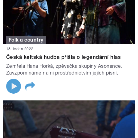
Folk a country
18. leden 2022
Česká keltská hudba přišla o legendární hlas
Zemřela Hana Horká, zpěvačka skupiny Asonance.
Zavzpomínáme na ni prostřednictvím jejích písní.