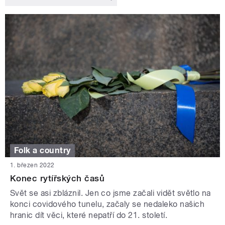
Folk a country
1. březen 2022
Konec rytířských časů
Svět se asi zbláznil. Jen co jsme začali vidět světlo na
konci covidového tunelu, začaly se nedaleko našich
hranic dít věci, které nepatří do 21. století.