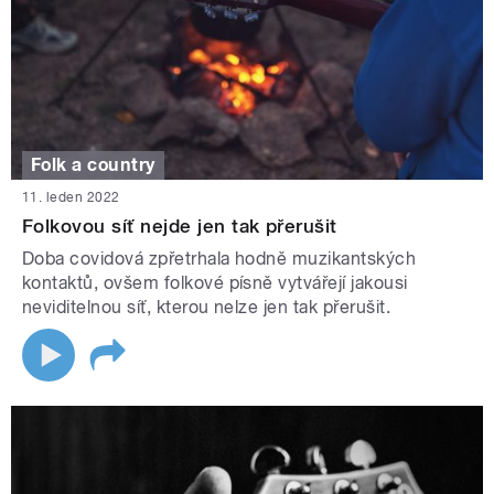
Folk a country
11. leden 2022
Folkovou síť nejde jen tak přerušit
Doba covidová zpřetrhala hodně muzikantských
kontaktů, ovšem folkové písně vytvářejí jakousi
neviditelnou síť, kterou nelze jen tak přerušit.