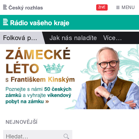
Přejít k hlavnímu obsahu
MENU
ŽIVĚ
Folková pohlazení
Jak nás naladíte
Více
…
NEJNOVĚJŠÍ