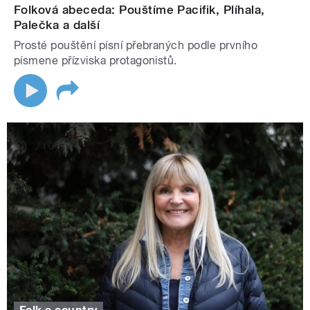
Folková abeceda: Pouštíme Pacifik, Plíhala,
Palečka a další
Prosté pouštění písní přebraných podle prvního
písmene přízviska protagonistů.