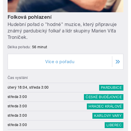
Folková pohlazení
Hudební pořad o "hodné" muzice, který připravuje
známý pardubický folkař a lídr skupiny Marien Víťa
Troníček.
Délka pořadu:
56 minut
Více o pořadu
Čas vysílání
úterý 18:04, středa 3:00
PARDUBICE
středa 3:00
ČESKÉ BUDĚJOVICE
středa 3:00
HRADEC KRÁLOVÉ
středa 3:00
KARLOVY VARY
středa 3:00
LIBEREC