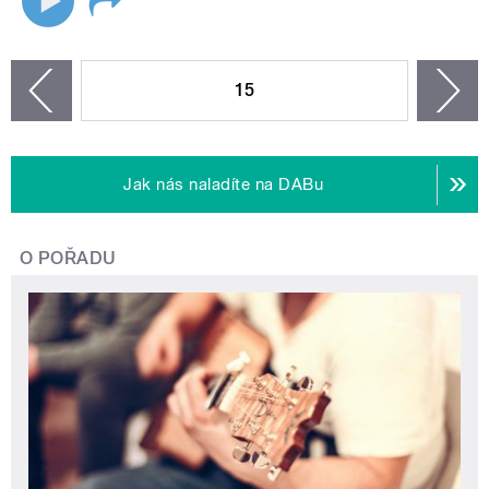
STRÁNKY
15
n
zí
Jak nás naladíte na DABu
O POŘADU