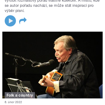
vyrobit rozhlasový pořad vlastně kdekoliv. A místo, kde
se autor pořadu nachází, se může stát inspirací pro
výběr písní.
Folk a country
8. únor 2022