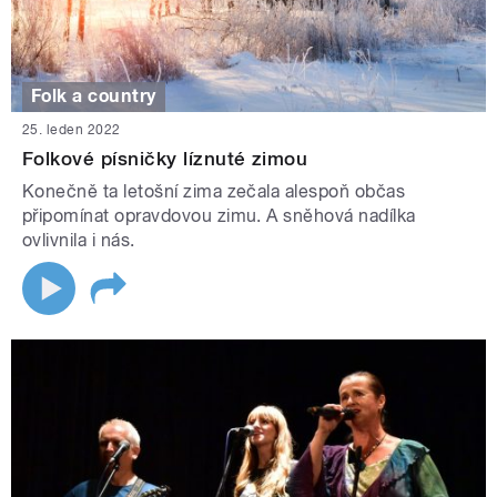
Folk a country
25. leden 2022
Folkové písničky líznuté zimou
Konečně ta letošní zima zečala alespoň občas
připomínat opravdovou zimu. A sněhová nadílka
ovlivnila i nás.