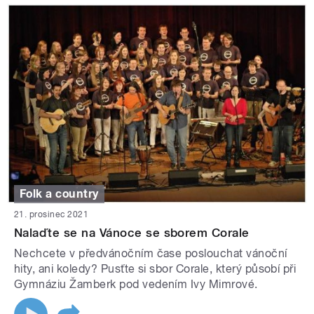
Folk a country
21. prosinec 2021
Nalaďte se na Vánoce se sborem Corale
Nechcete v předvánočním čase poslouchat vánoční
hity, ani koledy? Pusťte si sbor Corale, který působí při
Gymnáziu Žamberk pod vedením Ivy Mimrové.