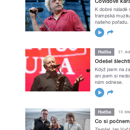
Covidově kara
K dobré náladě 
trampská muzika
našeho pořadu.
Hudba
21. d
Odešel šlecht
Když jsem na za
ani jsem si nedo
nám odnese.
Hudba
10. bř
Co si počnem
Zemřel Jan Vyčí