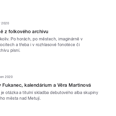
r 2020
ě z folkového archivu
ekoliv. Po horách, po městech, imaginárně v
citech a třeba i v rozhlasové fonotéce či
hívu písní.
den 2020
 Fukanec, kalendárium a Věra Martinová
je otázka a titulní skladba debutového alba skupiny
ho města nad Metují.