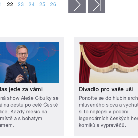
1
22
23
24
25
26
následující ›
poslední »
las jede za vámi
Divadlo pro vaše uši
ná show Aleše Cibulky se
Ponořte se do hlubin arch
á na cestu po celé České
mluveného slova a vychut
lice. Každý měsíc na
si to nejlepší v podání
 místě a s bohatým
legendárních českých he
ramem.
komiků a vypravěčů.