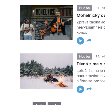
Hudba
21. le
Mohelnický do
Zpráva takřka Jo
nejvýznamnějšíc
končí.
Hudba
15. le
Divná zima s
Letošní zima je
pocukrováno a v
a flóra se probo
STRÁNKY