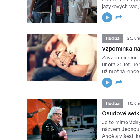
jazykových vad, 
Hudba
25. ún
Vzpomínka na
Zavzpomínáme na
února 25 let. Je
už možná lehce 
Hudba
18. ún
Osudové setká
Je to mimořádný
názvem Jednou t
Anděla v šesti k