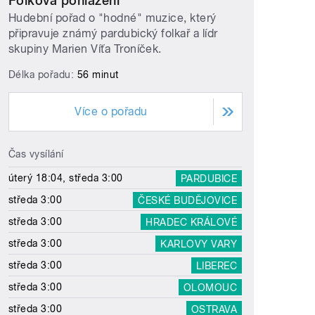
Folková pohlazení
Hudební pořad o "hodné" muzice, který
připravuje známý pardubický folkař a lídr
skupiny Marien Víťa Troníček.
Délka pořadu:
56 minut
Více o pořadu
Čas vysílání
úterý 18:04, středa 3:00
PARDUBICE
středa 3:00
ČESKÉ BUDĚJOVICE
středa 3:00
HRADEC KRÁLOVÉ
středa 3:00
KARLOVY VARY
středa 3:00
LIBEREC
středa 3:00
OLOMOUC
středa 3:00
OSTRAVA