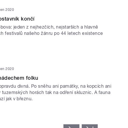
den 2020
stavník končí
bova: jeden z nejhezčích, nejstarších a hlavně
h festivalů našeho žánru po 44 letech existence
den 2020
 nádechem folku
 opravdu divná. Po sněhu ani památky, na kopcích ani
 tuzemských horách tak na odření skluznic. A fauna
uzí jak v březnu.