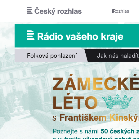
Přejít k hlavnímu obsahu
iRozhlas
Folková pohlazení
Jak nás naladí