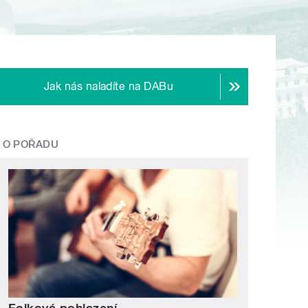
Jak nás naladíte na DABu
O POŘADU