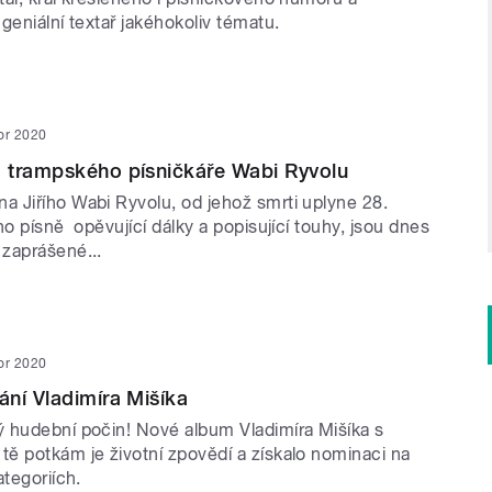
geniální textař jakéhokoliv tématu.
or 2020
 trampského písničkáře Wabi Ryvolu
 Jiřího Wabi Ryvolu, od jehož smrti uplyne 28.
ho písně opěvující dálky a popisující touhy, jsou dnes
zaprášené...
or 2020
ní Vladimíra Mišíka
 hudební počin! Nové album Vladimíra Mišíka s
ě potkám je životní zpovědí a získalo nominaci na
ategoriích.