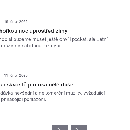
18. únor 2025
í hořkou noc uprostřed zimy
noc si budeme muset ještě chvíli počkat, ale Letní
 můžeme nabídnout už nyní.
11. únor 2025
ých skvostů pro osamělé duše
á dávka nevšední a nekomerční muziky, vyžadující
 přinášející pohlazení.