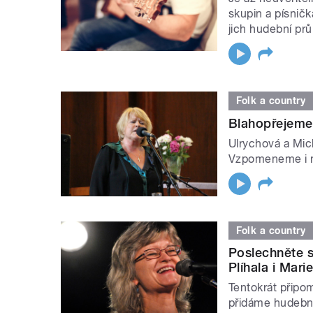
skupin a písničk
jich hudební pr
Folk a country
Blahopřejeme
Ulrychová a Mic
Vzpomeneme i na
Folk a country
Poslechněte s
Plíhala i Mari
Tentokrát připo
přidáme hudebn