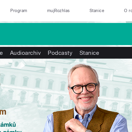
Program
mujRozhlas
Stanice
O r
te
Audioarchiv
Podcasty
Stanice