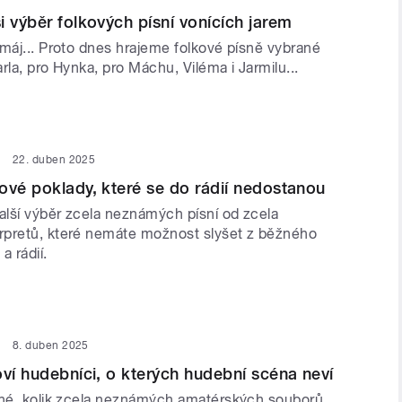
i výběr folkových písní vonících jarem
 máj... Proto dnes hrajeme folkové písně vybrané
rla, pro Hynka, pro Máchu, Viléma i Jarmilu...
22. duben 2025
ové poklady, které se do rádií nedostanou
lší výběr zcela neznámých písní od zcela
pretů, které nemáte možnost slyšet z běžného
a rádií.
8. duben 2025
oví hudebníci, o kterých hudební scéna neví
lné, kolik zcela neznámých amatérských souborů,