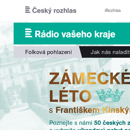
Přejít k hlavnímu obsahu
iRozhlas
Folková pohlazení
Jak nás naladí