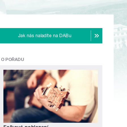
Jak nás naladíte na DABu
O POŘADU