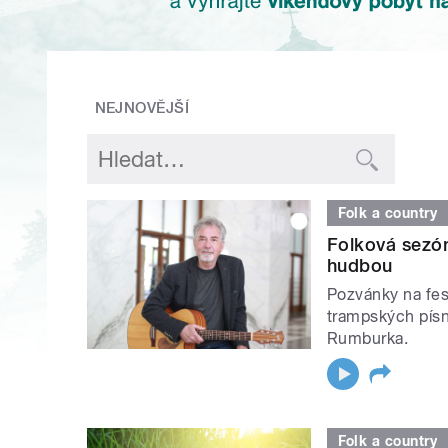
NEJNOVĚJŠÍ
Folk a country
Folková sezón
hudbou
Pozvánky na fest
trampských písn
Rumburka.
Folk a country