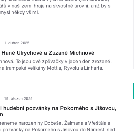
ářů v naší zemi hraje na skvostné úrovni, aniž by si
ůmysl někdy všiml.
1. duben 2025
 Haně Ulrychové a Zuzaně Michnové
hnová. To jsou dvě zpěvačky v jeden den zrozené.
 trampské velikány Mottla, Ryvolu a Linharta.
18. březen 2025
i hudební pozvánky na Pokorného s Jíšovou,
en
meneme narozeniny Dobeše, Žalmana a Vřešťála a
í pozvánky na Pokorného s Jíšovou do Náměšti nad