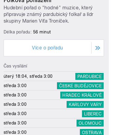
Folková pohlazení
Hudební pořad o "hodné" muzice, který
připravuje známý pardubický folkař a lídr
skupiny Marien Víťa Troníček.
Délka pořadu:
56 minut
Více o pořadu
Čas vysílání
úterý 18:04, středa 3:00
PARDUBICE
středa 3:00
ČESKÉ BUDĚJOVICE
středa 3:00
HRADEC KRÁLOVÉ
středa 3:00
KARLOVY VARY
středa 3:00
LIBEREC
středa 3:00
OLOMOUC
středa 3:00
OSTRAVA