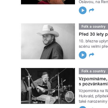
Oslavou, na Ren
Folk a country
Před 30 lety 
10. března uplyn
scénu velmi pře
Folk a country
Vzpomínáme, 
s pozvánkami
Vzpomínka na W
Hukvald, přípite
také narozenin