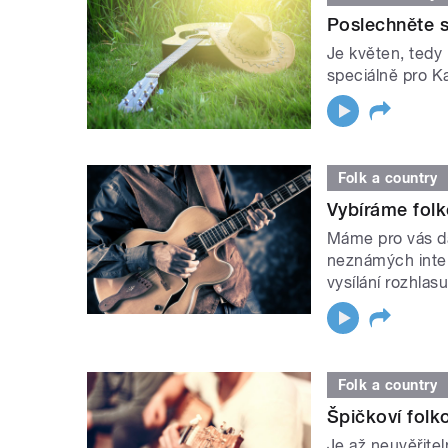
Poslechněte s
Je květen, tedy
speciálně pro Ka
Folk a country
Vybíráme folk
Máme pro vás da
neznámých inter
vysílání rozhlasu 
Folk a country
Špičkoví folk
Je až neuvěřite