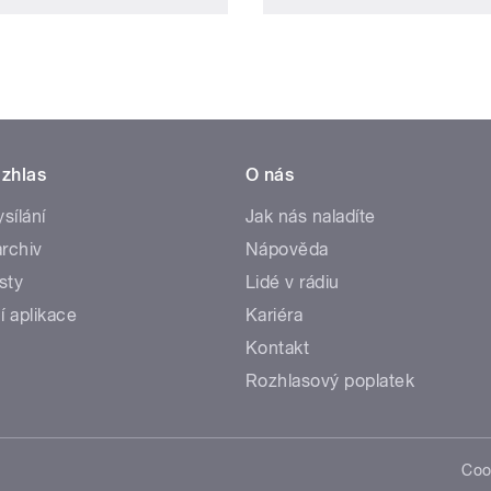
zhlas
O nás
ysílání
Jak nás naladíte
rchiv
Nápověda
sty
Lidé v rádiu
í aplikace
Kariéra
Kontakt
Rozhlasový poplatek
Coo