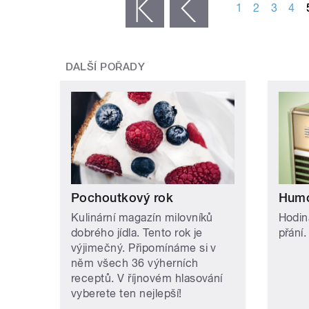
1
2
3
4
« první
‹ předchozí
DALŠÍ POŘADY
Pochoutkový rok
Humo
Kulinární magazín milovníků
Hodin
dobrého jídla. Tento rok je
přání.
výjimečný. Připomínáme si v
něm všech 36 výherních
receptů. V říjnovém hlasování
vyberete ten nejlepší!