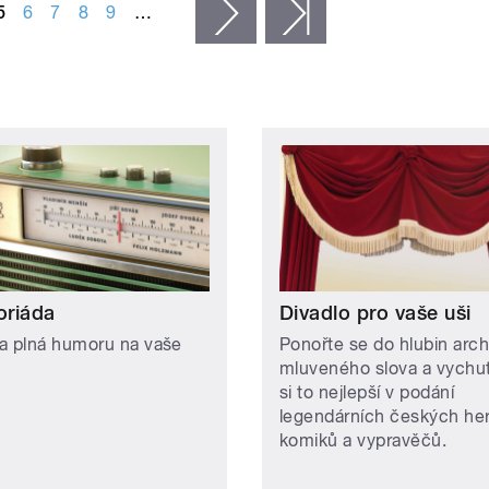
5
6
7
8
9
…
následující ›
poslední »
riáda
Divadlo pro vaše uši
a plná humoru na vaše
Ponořte se do hlubin arch
mluveného slova a vychut
si to nejlepší v podání
legendárních českých he
komiků a vypravěčů.