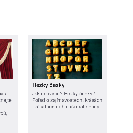
Hezky česky
ivu
Jak mluvíme? Hezky česky?
nejte
Pořad o zajímavostech, krásách
i záludnostech naší mateřštiny.
rců,