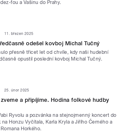
dez-fou a Vašinu do Prahy.
11. březen 2025
předčasně odešel kovboj Michal Tučný
ulo přesně třicet let od chvíle, kdy naši hudební
dčasně opustil poslední kovboj Michal Tučný.
25. únor 2025
zveme a připíjíme. Hodina folkové hudby
abi Ryvolu a pozvánka na stejnojmenný koncert do
k na Honzu Vyčítala, Karla Kryla a Jiřího Černého a
y Romana Horkého.