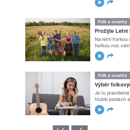
Folk a country
Prožijte Letn
Na letní horkou 
hořkou noc vám
Folk a country
Výběr folkov
Je tu pravideln
hlubší poslech a
STRÁNKY