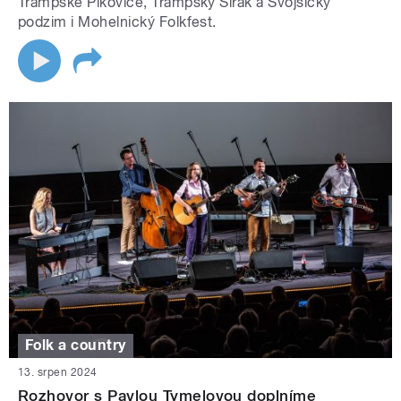
Trampské Pikovice, Trampský Širák a Svojšický
podzim i Mohelnický Folkfest.
Folk a country
13. srpen 2024
Rozhovor s Pavlou Tymelovou doplníme