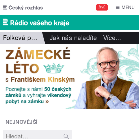
Přejít k hlavnímu obsahu
MENU
ŽIVĚ
Folková pohlazení
Jak nás naladíte
Více
…
NEJNOVĚJŠÍ