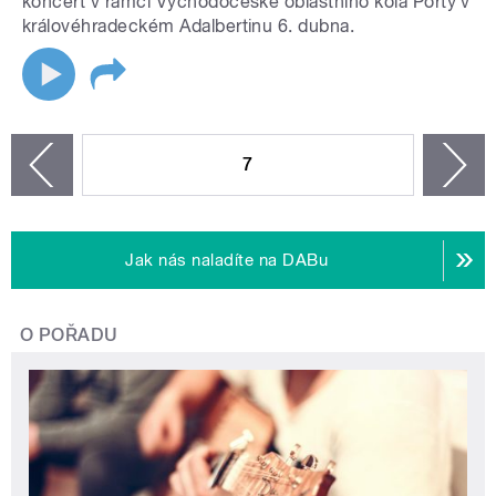
koncert v rámci Východočeské oblastního kola Porty v
královéhradeckém Adalbertinu 6. dubna.
STRÁNKY
7
n
zí
Jak nás naladíte na DABu
O POŘADU