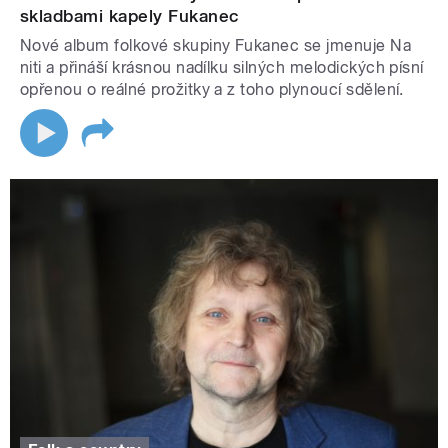
skladbami kapely Fukanec
Nové album folkové skupiny Fukanec se jmenuje Na
niti a přináší krásnou nadílku silných melodických písní
opřenou o reálné prožitky a z toho plynoucí sdělení.