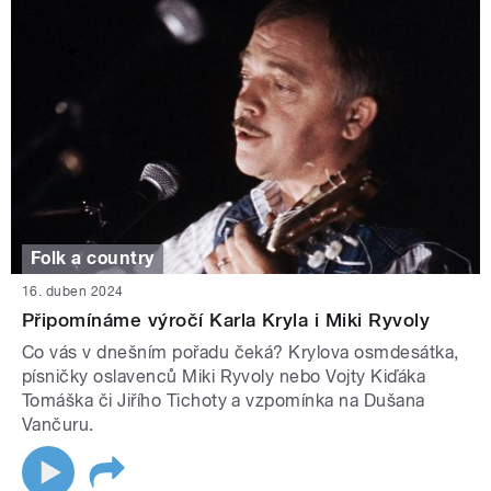
Folk a country
16. duben 2024
Připomínáme výročí Karla Kryla i Miki Ryvoly
Co vás v dnešním pořadu čeká? Krylova osmdesátka,
písničky oslavenců Miki Ryvoly nebo Vojty Kiďáka
Tomáška či Jiřího Tichoty a vzpomínka na Dušana
Vančuru.