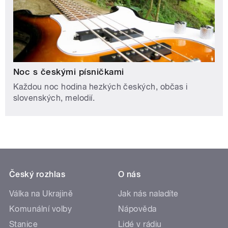
Noc s českými písničkami
Každou noc hodina hezkých českých, občas i
slovenských, melodií.
Český rozhlas
O nás
Válka na Ukrajině
Jak nás naladíte
Komunální volby
Nápověda
Stanice
Lidé v rádiu