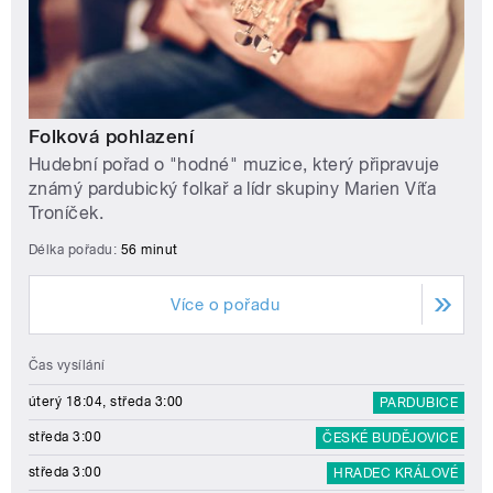
Folková pohlazení
Hudební pořad o "hodné" muzice, který připravuje
známý pardubický folkař a lídr skupiny Marien Víťa
Troníček.
Délka pořadu:
56 minut
Více o pořadu
Čas vysílání
úterý 18:04, středa 3:00
PARDUBICE
středa 3:00
ČESKÉ BUDĚJOVICE
středa 3:00
HRADEC KRÁLOVÉ