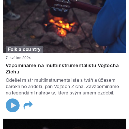
Folk a country
7. květen 2024
Vzpomínáme na multiinstrumentalistu Vojtěcha
Zíchu
Odešel mistr multiinstrumentalista s tváří a účesem
barokního anděla, pan Vojtěch Zícha. Zavzpomínáme
na legendární nahrávky, které svým umem ozdobil.