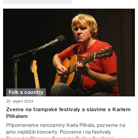
Folk a country
20. srpen 2024
Zveme na trampské festivaly a slavíme s Karlem
Plíhalem
Připomeneme narozeniny Karla Plíhala, pozveme na
jeho nejbližší koncerty. Pozveme i na festivaly