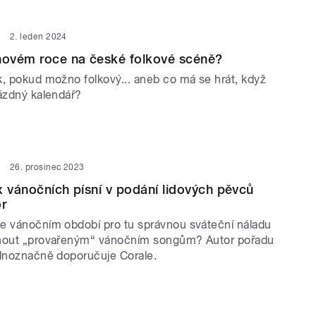
2. leden 2024
novém roce na české folkové scéně?
k, pokud možno folkový... aneb co má se hrát, když
rázdný kalendář?
26. prosinec 2023
x vánočních písní v podání lidových pěvců
or
e vánočním období pro tu správnou sváteční náladu
hnout „provařeným“ vánočním songům? Autor pořadu
ednoznačně doporučuje Corale.