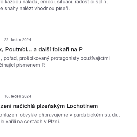
o každou náladu, emoci, situaci, radost či splín,
e snahy nalézt vhodnou píseň.
23. leden 2024
, Poutníci... a další folkaři na P
, pořad, prošpikovaný protagonisty používajícími
ínající písmenem P.
16. leden 2024
azení načichlá plzeňským Lochotínem
ohlazení obvykle připravujeme v pardubickém studiu.
le vařili na cestách v Plzni.