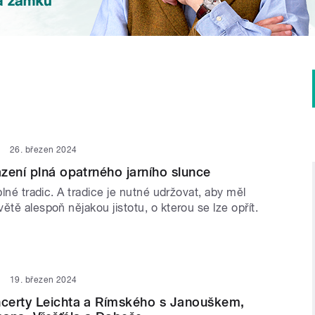
26. březen 2024
zení plná opatrného jarního slunce
 plné tradic. A tradice je nutné udržovat, aby měl
ětě alespoň nějakou jistotu, o kterou se lze opřít.
19. březen 2024
certy Leichta a Rímského s Janouškem,