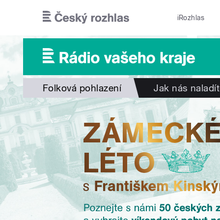
Přejít k hlavnímu obsahu
iRozhlas
Folková pohlazení
Jak nás naladí