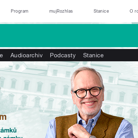
Program
mujRozhlas
Stanice
O r
te
Audioarchiv
Podcasty
Stanice