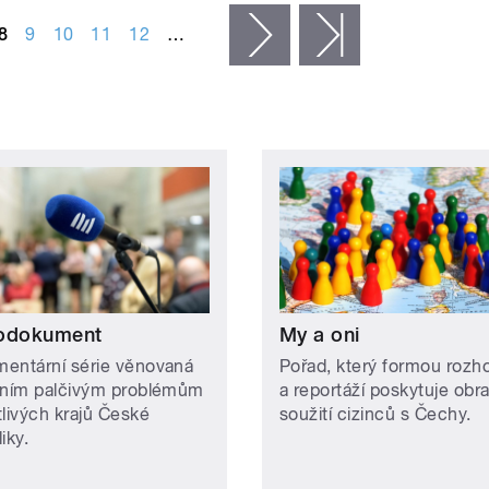
8
9
10
11
12
…
následující ›
poslední »
odokument
My a oni
entární série věnovaná
Pořad, který formou rozh
lním palčivým problémům
a reportáží poskytuje obr
tlivých krajů České
soužití cizinců s Čechy.
liky.