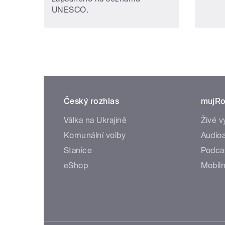
UNESCO.
Český rozhlas
mujRo
Válka na Ukrajině
Živé v
Komunální volby
Audioa
Stanice
Podca
eShop
Mobiln