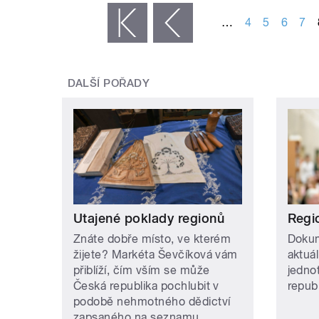
…
4
5
6
7
« první
‹ předchozí
DALŠÍ POŘADY
Utajené poklady regionů
Regi
Znáte dobře místo, ve kterém
Dokum
žijete? Markéta Ševčíková vám
aktuá
přiblíží, čím vším se může
jedno
Česká republika pochlubit v
repub
podobě nehmotného dědictví
zapsaného na seznamu