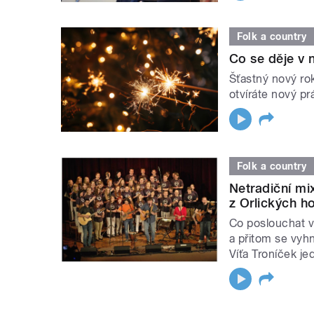
Folk a country
Co se děje v 
Šťastný nový ro
otvíráte nový p
Folk a country
Netradiční mi
z Orlických h
Co poslouchat v
a přitom se vy
Víťa Troníček j
STRÁNKY