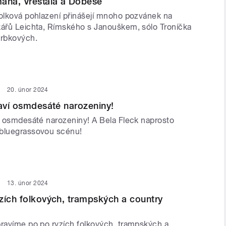
ana, Vřešťála a Dobeše
folková pohlazení přinášejí mnoho pozvánek na
kářů Leichta, Rímského s Janouškem, sólo Troníčka
rbkových.
20. únor 2024
laví osmdesáté narozeniny!
ví osmdesáté narozeniny! A Bela Fleck naprosto
 bluegrassovou scénu!
13. únor 2024
zích folkových, trampských a country
pravíme po po ryzích folkových, trampských a