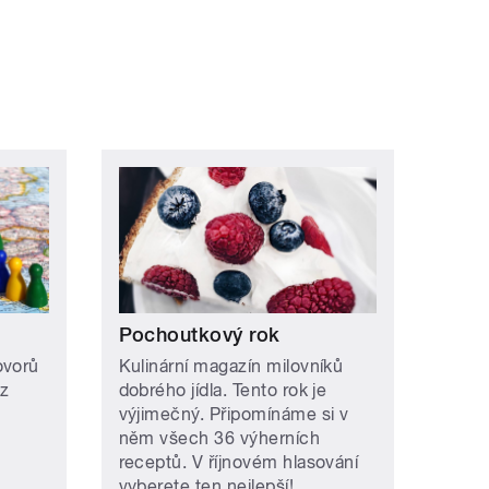
Pochoutkový rok
ovorů
Kulinární magazín milovníků
az
dobrého jídla. Tento rok je
výjimečný. Připomínáme si v
něm všech 36 výherních
receptů. V říjnovém hlasování
vyberete ten nejlepší!