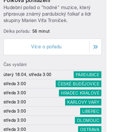
Folková pohlazení
Hudební pořad o "hodné" muzice, který
připravuje známý pardubický folkař a lídr
skupiny Marien Víťa Troníček.
Délka pořadu:
56 minut
Více o pořadu
Čas vysílání
úterý 18:04, středa 3:00
PARDUBICE
středa 3:00
ČESKÉ BUDĚJOVICE
středa 3:00
HRADEC KRÁLOVÉ
středa 3:00
KARLOVY VARY
středa 3:00
LIBEREC
středa 3:00
OLOMOUC
středa 3:00
OSTRAVA