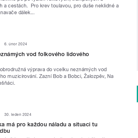
h a cestách. Pro krev toulavou, pro duše neklidné a
navače dálek...
6. únor 2024
eznámých vod folkového lidového
dobrodružná výprava do vcelku neznámých vod
ého muzicírování. Zazní Bob a Bobci, Žalozpěv, Na
lešňáci.
30. leden 2024
a má pro každou náladu a situaci tu
adbu