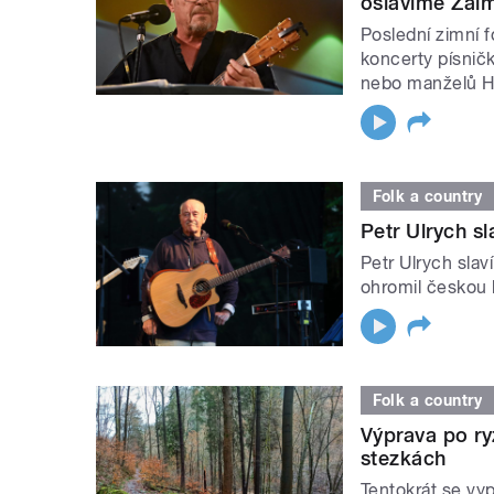
oslavíme Žalm
Poslední zimní 
koncerty písnič
nebo manželů H
Folk a country
Petr Ulrych s
Petr Ulrych sla
ohromil českou
Folk a country
Výprava po ry
stezkách
Tentokrát se vy