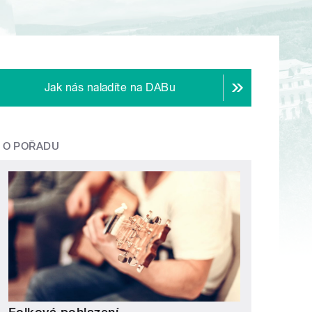
Jak nás naladíte na DABu
O POŘADU