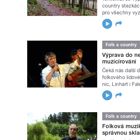
country stezkác
pro všechny vyz
Folk a country
Výprava do n
muzicírování
Čeká nás další 
folkového lidov
nic, Linhart i Fa
Folk a country
Folková muzik
správnou skl