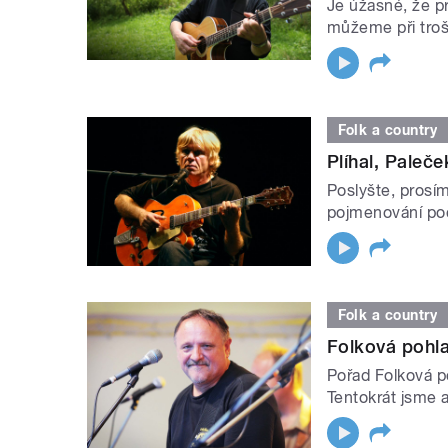
Je úžasné, že pr
můžeme při troš
Folk a country
Plíhal, Paleček
Poslyšte, prosím
pojmenování poč
Folk a country
Folková pohl
Pořad Folková p
Tentokrát jsme a