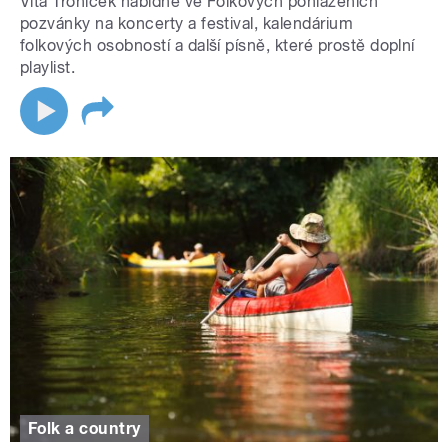
Víťa Troníček nabídne ve Folkových pohlazeních
pozvánky na koncerty a festival, kalendárium
folkových osobností a další písně, které prostě doplní
playlist.
Folk a country