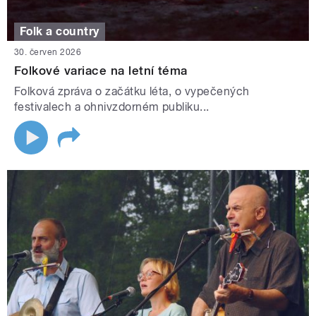
Folk a country
30. červen 2026
Folkové variace na letní téma
Folková zpráva o začátku léta, o vypečených
festivalech a ohnivzdorném publiku...