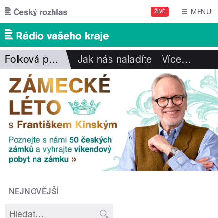
Přejít k hlavnímu obsahu
MENU
ŽIVĚ
Folková pohlazení
Jak nás naladíte
Více
…
NEJNOVĚJŠÍ