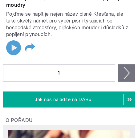
moudry
Pojďme se napít je nejen název písně Křesťana, ale
také skvělý námět pro výběr písní týkajících se
hospodské atmosféry, pijáckých mouder i důsledků z
popíjení plynoucích.
STRÁNKY
1
n
Jak nás naladíte na DABu
O POŘADU