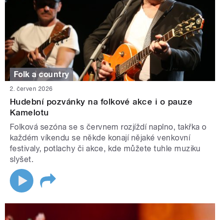
Folk a country
2. červen 2026
Hudební pozvánky na folkové akce i o pauze
Kamelotu
Folková sezóna se s červnem rozjíždí naplno, takřka o
každém víkendu se někde konají nějaké venkovní
festivaly, potlachy či akce, kde můžete tuhle muziku
slyšet.