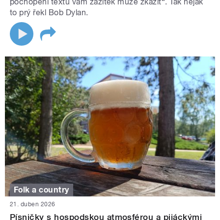
pochopení textu vám zážitek může zkazit“. Tak nějak
to prý řekl Bob Dylan.
Folk a country
21. duben 2026
Písničky s hospodskou atmosférou a pijáckými