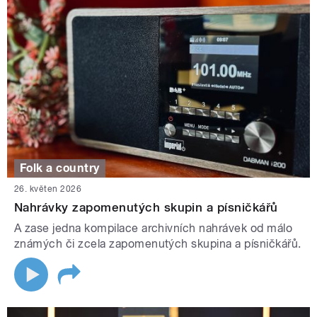
Folk a country
26. květen 2026
Nahrávky zapomenutých skupin a písničkářů
A zase jedna kompilace archivních nahrávek od málo
známých či zcela zapomenutých skupina a písničkářů.