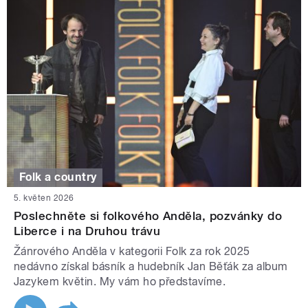
Folk a country
5. květen 2026
Poslechněte si folkového Anděla, pozvánky do
Liberce i na Druhou trávu
Žánrového Anděla v kategorii Folk za rok 2025
nedávno získal básník a hudebník Jan Běťák za album
Jazykem květin. My vám ho představíme.