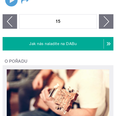
STRÁNKY
15
n
zí
Jak nás naladíte na DABu
O POŘADU