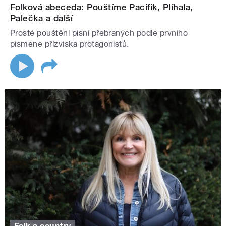
Folková abeceda: Pouštíme Pacifik, Plíhala,
Palečka a další
Prosté pouštění písní přebraných podle prvního
písmene přízviska protagonistů.