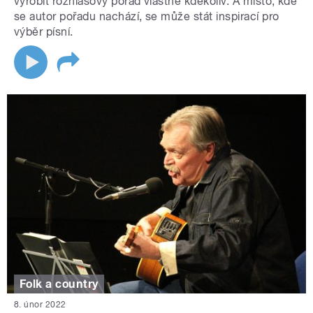
vyrobit rozhlasový pořad vlastně kdekoliv. A místo, kde
se autor pořadu nachází, se může stát inspirací pro
výběr písní.
Folk a country
8. únor 2022