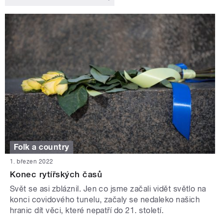
Folk a country
1. březen 2022
Konec rytířských časů
Svět se asi zbláznil. Jen co jsme začali vidět světlo na
konci covidového tunelu, začaly se nedaleko našich
hranic dít věci, které nepatří do 21. století.