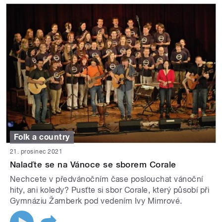
Folk a country
21. prosinec 2021
Nalaďte se na Vánoce se sborem Corale
Nechcete v předvánočním čase poslouchat vánoční
hity, ani koledy? Pusťte si sbor Corale, který působí při
Gymnáziu Žamberk pod vedením Ivy Mimrové.