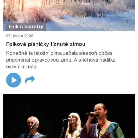
Folk a country
25. leden 2022
Folkové písničky líznuté zimou
Konečně ta letošní zima zečala alespoň občas
připomínat opravdovou zimu. A sněhová nadílka
ovlivnila i nás.