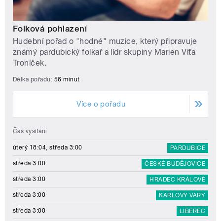
Folková pohlazení
Hudební pořad o "hodné" muzice, který připravuje
známý pardubický folkař a lídr skupiny Marien Víťa
Troníček.
Délka pořadu:
56 minut
Více o pořadu
Čas vysílání
úterý 18:04, středa 3:00
PARDUBICE
středa 3:00
ČESKÉ BUDĚJOVICE
středa 3:00
HRADEC KRÁLOVÉ
středa 3:00
KARLOVY VARY
středa 3:00
LIBEREC