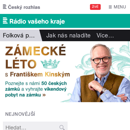
Přejít k hlavnímu obsahu
MENU
ŽIVĚ
Folková pohlazení
Jak nás naladíte
Více
…
NEJNOVĚJŠÍ