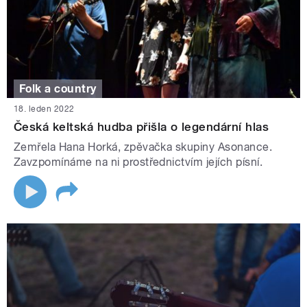
Folk a country
18. leden 2022
Česká keltská hudba přišla o legendární hlas
Zemřela Hana Horká, zpěvačka skupiny Asonance.
Zavzpomínáme na ni prostřednictvím jejích písní.