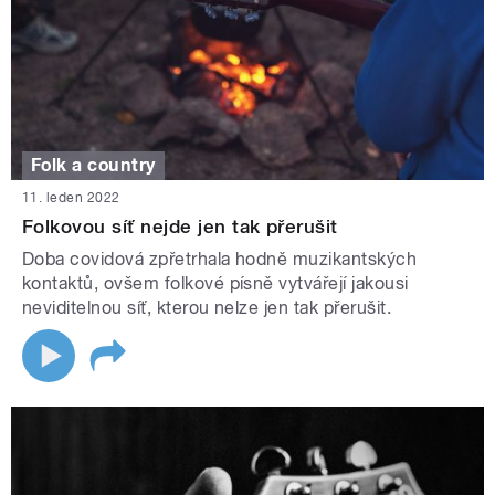
Folk a country
11. leden 2022
Folkovou síť nejde jen tak přerušit
Doba covidová zpřetrhala hodně muzikantských
kontaktů, ovšem folkové písně vytvářejí jakousi
neviditelnou síť, kterou nelze jen tak přerušit.