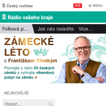
Přejít k hlavnímu obsahu
MENU
ŽIVĚ
Folková pohlazení
Jak nás naladíte
Více
…
NEJNOVĚJŠÍ