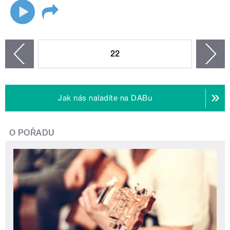
STRÁNKY
22
n
zí
Jak nás naladíte na DABu
O POŘADU