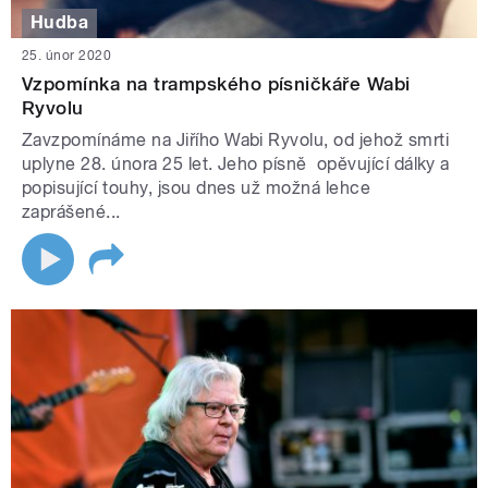
Hudba
25. únor 2020
Vzpomínka na trampského písničkáře Wabi
Ryvolu
Zavzpomínáme na Jiřího Wabi Ryvolu, od jehož smrti
uplyne 28. února 25 let. Jeho písně opěvující dálky a
popisující touhy, jsou dnes už možná lehce
zaprášené...