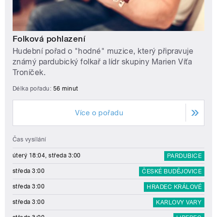
Folková pohlazení
Hudební pořad o "hodné" muzice, který připravuje
známý pardubický folkař a lídr skupiny Marien Víťa
Troníček.
Délka pořadu:
56 minut
Více o pořadu
Čas vysílání
úterý 18:04, středa 3:00
PARDUBICE
středa 3:00
ČESKÉ BUDĚJOVICE
středa 3:00
HRADEC KRÁLOVÉ
středa 3:00
KARLOVY VARY