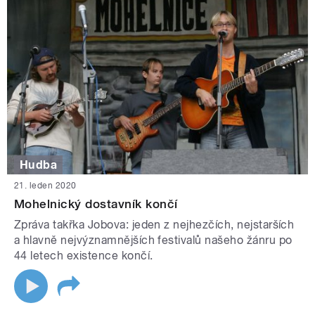
Hudba
21. leden 2020
Mohelnický dostavník končí
Zpráva takřka Jobova: jeden z nejhezčích, nejstarších
a hlavně nejvýznamnějších festivalů našeho žánru po
44 letech existence končí.