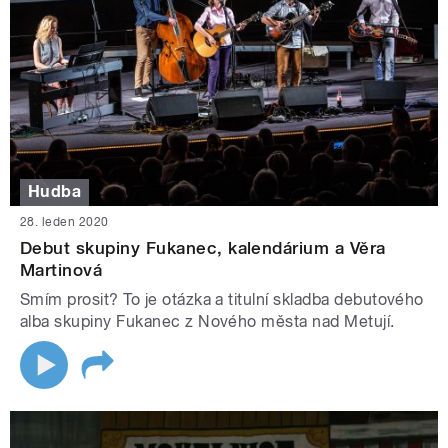
Hudba
28. leden 2020
Debut skupiny Fukanec, kalendárium a Věra
Martinová
Smím prosit? To je otázka a titulní skladba debutového
alba skupiny Fukanec z Nového města nad Metují.