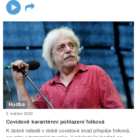
Hudba
5. květen 2020
Covidově karanténní pohlazení folková
K dobré náladě v době covidové snad přispěje folková,