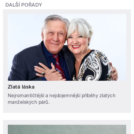
DALŠÍ POŘADY
Zlatá láska
Nejromantičtější a nejdojemnější příběhy zlatých
manželských párů.