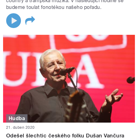
country a trampská muzika. V následující hodině se
budeme toulat fonotékou našeho pořadu.
Hudba
21. duben 2020
Odešel šlechtic českého folku Dušan Vančura