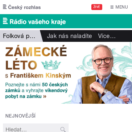
Přejít k hlavnímu obsahu
MENU
ŽIVĚ
Folková pohlazení
Jak nás naladíte
Více
…
NEJNOVĚJŠÍ