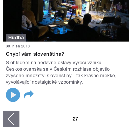
Hudba
30. říjen 2018
Chybí vám slovenština?
S ohledem na nedávné oslavy výročí vzniku
Československa se v Českém rozhlase objevilo
zvýšené množství slovenštiny - tak krásně měkké,
vyvolávající nostalgické vzpomínky.
STRÁNKY
27
zí