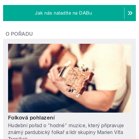
Jak nás naladíte na DABu
O POŘADU
Folková pohlazení
Hudební pořad o "hodné" muzice, který připravuje
známý pardubický folkař a lídr skupiny Marien Víťa