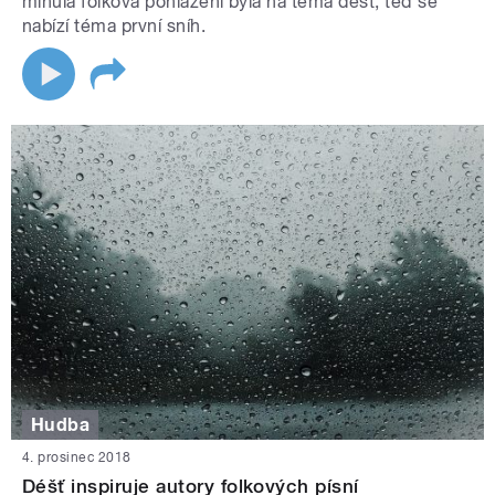
minulá folková pohlazení byla na téma déšť, teď se
nabízí téma první sníh.
Hudba
4. prosinec 2018
Déšť inspiruje autory folkových písní