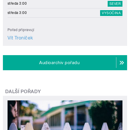
středa 3:00
SEVER
středa 3:00
VYSOČINA
Pořad připravují
Vít Troníček
Audioarchiv pořadu
DALŠÍ POŘADY