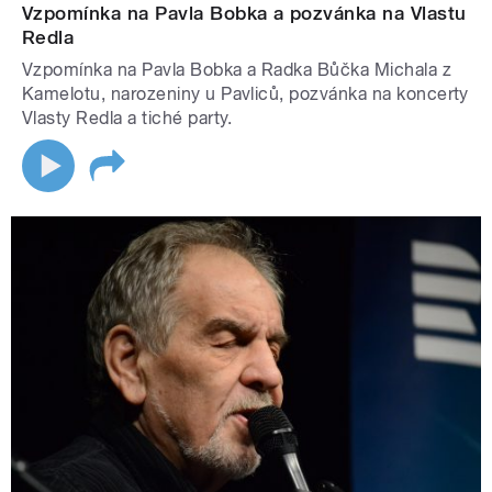
Vzpomínka na Pavla Bobka a pozvánka na Vlastu
Redla
Vzpomínka na Pavla Bobka a Radka Bůčka Michala z
Kamelotu, narozeniny u Pavliců, pozvánka na koncerty
Vlasty Redla a tiché party.