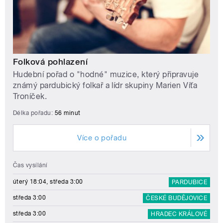
Folková pohlazení
Hudební pořad o "hodné" muzice, který připravuje
známý pardubický folkař a lídr skupiny Marien Víťa
Troníček.
Délka pořadu:
56 minut
Více o pořadu
Čas vysílání
úterý 18:04, středa 3:00
PARDUBICE
středa 3:00
ČESKÉ BUDĚJOVICE
středa 3:00
HRADEC KRÁLOVÉ