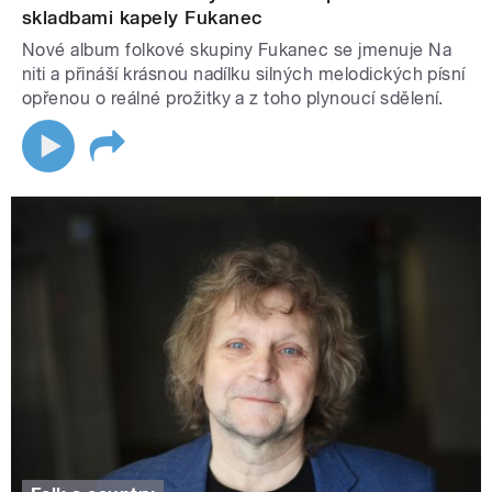
skladbami kapely Fukanec
Nové album folkové skupiny Fukanec se jmenuje Na
niti a přináší krásnou nadílku silných melodických písní
opřenou o reálné prožitky a z toho plynoucí sdělení.