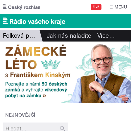
Přejít k hlavnímu obsahu
MENU
ŽIVĚ
Folková pohlazení
Jak nás naladíte
Více
…
NEJNOVĚJŠÍ