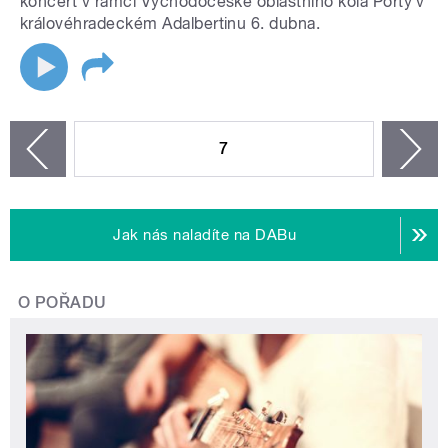
koncert v rámci Východočeské oblastního kola Porty v
královéhradeckém Adalbertinu 6. dubna.
STRÁNKY
7
n
zí
Jak nás naladíte na DABu
O POŘADU