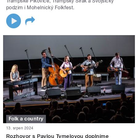
Trampské Pikovice, Trampský Širák a Svojšický
podzim i Mohelnický Folkfest.
Folk a country
13. srpen 2024
Rozhovor s Pavlou Tymelovou doplníme