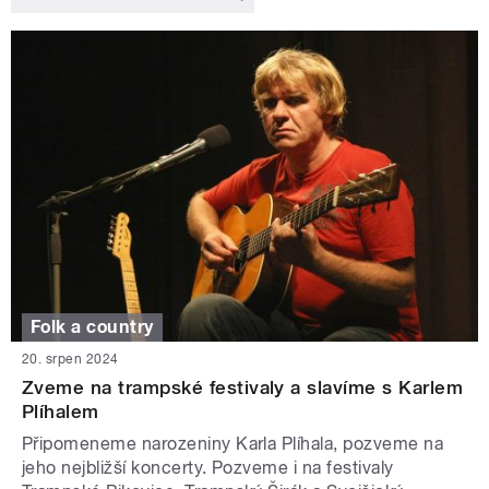
Folk a country
20. srpen 2024
Zveme na trampské festivaly a slavíme s Karlem
Plíhalem
Připomeneme narozeniny Karla Plíhala, pozveme na
jeho nejbližší koncerty. Pozveme i na festivaly