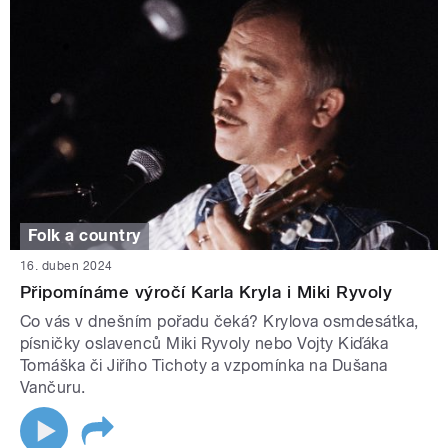
Folk a country
16. duben 2024
Připomínáme výročí Karla Kryla i Miki Ryvoly
Co vás v dnešním pořadu čeká? Krylova osmdesátka,
písničky oslavenců Miki Ryvoly nebo Vojty Kiďáka
Tomáška či Jiřího Tichoty a vzpomínka na Dušana
Vančuru.