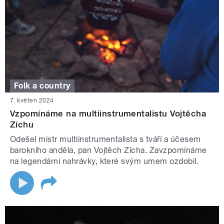
Folk a country
7. květen 2024
Vzpomínáme na multiinstrumentalistu Vojtěcha
Zíchu
Odešel mistr multiinstrumentalista s tváří a účesem
barokního anděla, pan Vojtěch Zícha. Zavzpomínáme
na legendární nahrávky, které svým umem ozdobil.