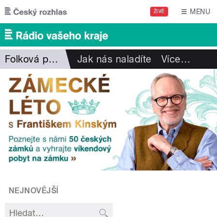
Přejít k hlavnímu obsahu
MENU
ŽIVĚ
Folková pohlazení
Jak nás naladíte
Více
…
NEJNOVĚJŠÍ