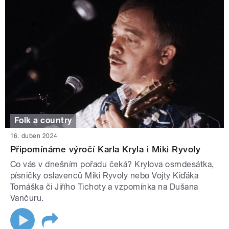
Folk a country
16. duben 2024
Připomínáme výročí Karla Kryla i Miki Ryvoly
Co vás v dnešním pořadu čeká? Krylova osmdesátka,
písničky oslavenců Miki Ryvoly nebo Vojty Kiďáka
Tomáška či Jiřího Tichoty a vzpomínka na Dušana
Vančuru.