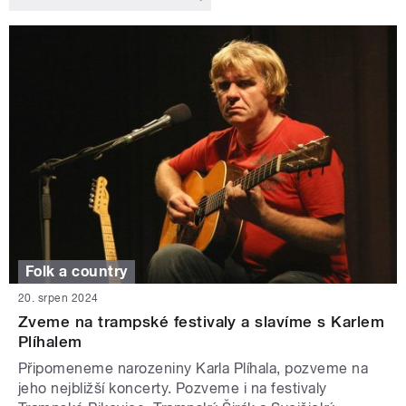
Folk a country
20. srpen 2024
Zveme na trampské festivaly a slavíme s Karlem
Plíhalem
Připomeneme narozeniny Karla Plíhala, pozveme na
jeho nejbližší koncerty. Pozveme i na festivaly