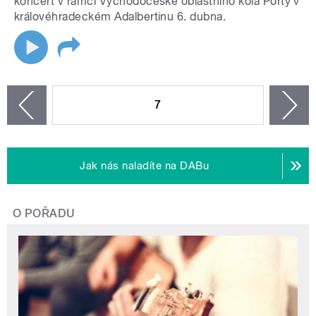
koncert v rámci Východočeské oblastního kola Porty v
královéhradeckém Adalbertinu 6. dubna.
STRÁNKY
7
n
zí
Jak nás naladíte na DABu
O POŘADU