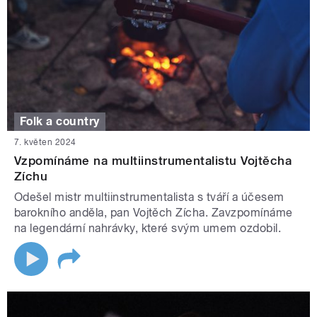
Folk a country
7. květen 2024
Vzpomínáme na multiinstrumentalistu Vojtěcha
Zíchu
Odešel mistr multiinstrumentalista s tváří a účesem
barokního anděla, pan Vojtěch Zícha. Zavzpomínáme
na legendární nahrávky, které svým umem ozdobil.