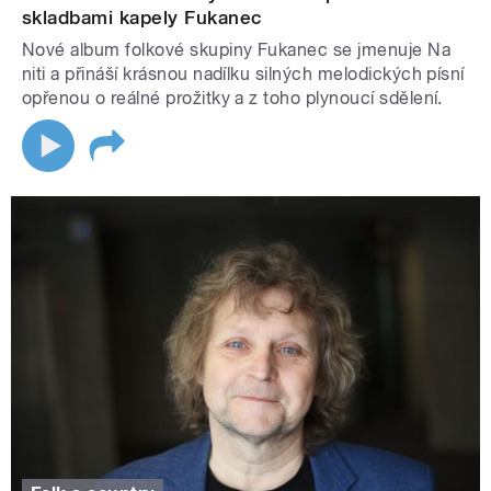
skladbami kapely Fukanec
Nové album folkové skupiny Fukanec se jmenuje Na
niti a přináší krásnou nadílku silných melodických písní
opřenou o reálné prožitky a z toho plynoucí sdělení.