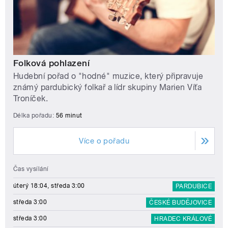
Folková pohlazení
Hudební pořad o "hodné" muzice, který připravuje
známý pardubický folkař a lídr skupiny Marien Víťa
Troníček.
Délka pořadu:
56 minut
Více o pořadu
Čas vysílání
úterý 18:04, středa 3:00
PARDUBICE
středa 3:00
ČESKÉ BUDĚJOVICE
středa 3:00
HRADEC KRÁLOVÉ