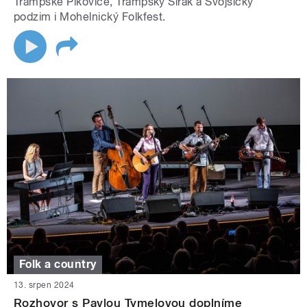
Trampské Pikovice, Trampský Širák a Svojšický
podzim i Mohelnický Folkfest.
Folk a country
13. srpen 2024
Rozhovor s Pavlou Tymelovou doplníme