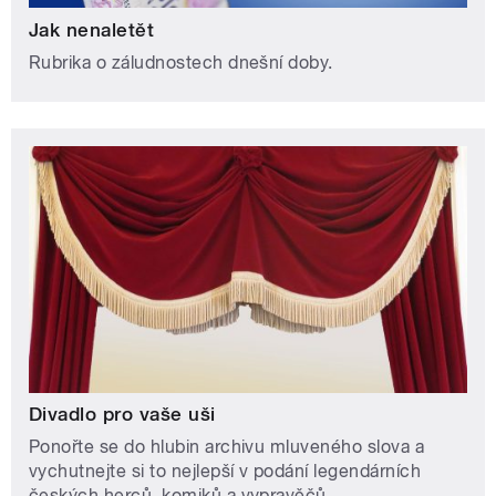
Jak nenaletět
Rubrika o záludnostech dnešní doby.
Divadlo pro vaše uši
Ponořte se do hlubin archivu mluveného slova a
vychutnejte si to nejlepší v podání legendárních
českých herců, komiků a vypravěčů.