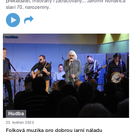
překladatel, milovaný i zatracovaný... Jaromír Nohavica
slaví 70. narozeniny.
Hudba
23. květen 2023
Folková muzika pro dobrou jarní náladu