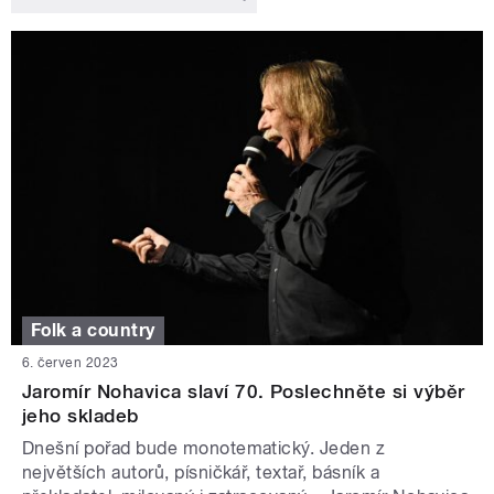
Folk a country
6. červen 2023
Jaromír Nohavica slaví 70. Poslechněte si výběr
jeho skladeb
Dnešní pořad bude monotematický. Jeden z
největších autorů, písničkář, textař, básník a