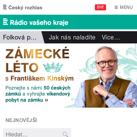
Přejít k hlavnímu obsahu
MENU
ŽIVĚ
Folková pohlazení
Jak nás naladíte
Více
…
NEJNOVĚJŠÍ