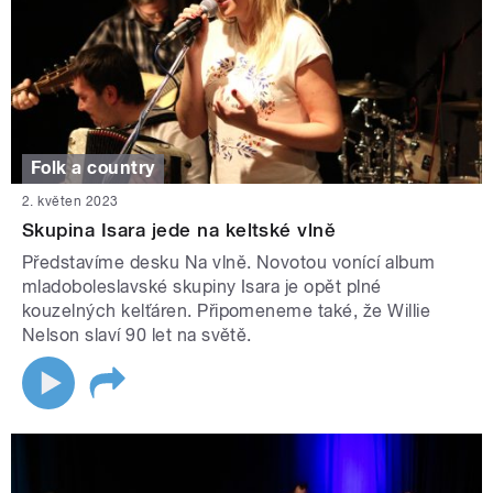
Folk a country
2. květen 2023
Skupina Isara jede na keltské vlně
Představíme desku Na vlně. Novotou vonící album
mladoboleslavské skupiny Isara je opět plné
kouzelných kelťáren. Připomeneme také, že Willie
Nelson slaví 90 let na světě.