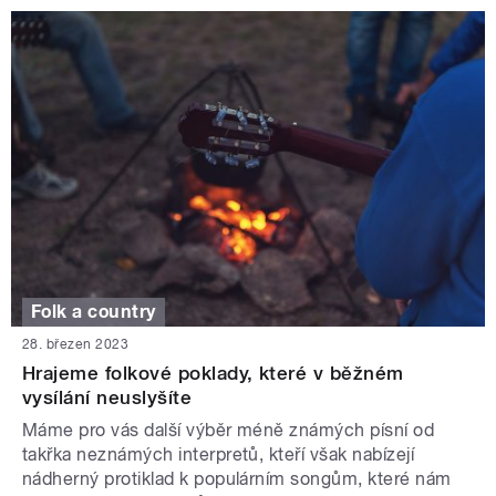
Folk a country
28. březen 2023
Hrajeme folkové poklady, které v běžném
vysílání neuslyšíte
Máme pro vás další výběr méně známých písní od
takřka neznámých interpretů, kteří však nabízejí
nádherný protiklad k populárním songům, které nám