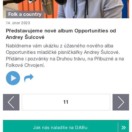
Folk a country
14. únor 2023
Představujeme nové album Opportunities od
Andrey Šulcové
Nabídneme vám ukázku z úžasného nového alba
Opportunities mladičké písničkářky Andrey Šulcové.
Přidáme i pozvánky na Druhou trávu, na Příbuzné a na
Folkové Chvojení.
STRÁNKY
11
n
zí
Jak nás naladíte na DABu