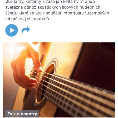
„Kelťárny, kelťárny a zase jen kelťárny...“ aneb
svérázná odnož akustických lidových hudebních
žánrů, která se stala součástí repertoáru tuzemských
táborákových souborů.
Folk a country