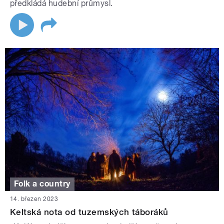
předkládá hudební průmysl.
Folk a country
14. březen 2023
Keltská nota od tuzemských táboráků