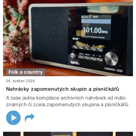
Folk a country
26. květen 2026
Nahrávky zapomenutých skupin a písničkářů
A zase jedna kompilace archivních nahrávek od málo
známých či zcela zapomenutých skupina a písničkářů.