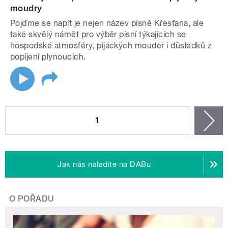
moudry
Pojďme se napít je nejen název písně Křesťana, ale
také skvělý námět pro výběr písní týkajících se
hospodské atmosféry, pijáckých mouder i důsledků z
popíjení plynoucích.
STRÁNKY
1
n
Jak nás naladíte na DABu
O POŘADU