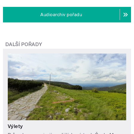
Audioarchiv pořadu
DALŠÍ POŘADY
Výlety