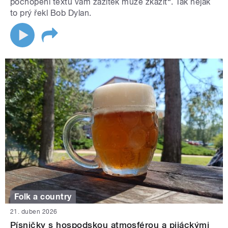
pochopení textu vám zážitek může zkazit“. Tak nějak
to prý řekl Bob Dylan.
Folk a country
21. duben 2026
Písničky s hospodskou atmosférou a pijáckými