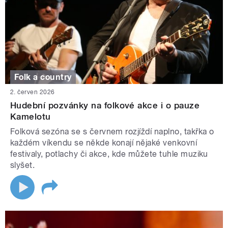
Folk a country
2. červen 2026
Hudební pozvánky na folkové akce i o pauze
Kamelotu
Folková sezóna se s červnem rozjíždí naplno, takřka o
každém víkendu se někde konají nějaké venkovní
festivaly, potlachy či akce, kde můžete tuhle muziku
slyšet.