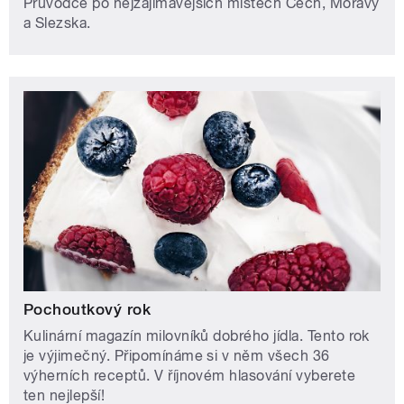
Průvodce po nejzajímavějších místech Čech, Moravy
a Slezska.
Pochoutkový rok
Kulinární magazín milovníků dobrého jídla. Tento rok
je výjimečný. Připomínáme si v něm všech 36
výherních receptů. V říjnovém hlasování vyberete
ten nejlepší!