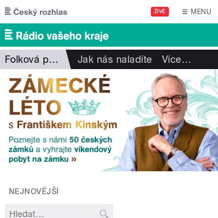
Přejít k hlavnímu obsahu
MENU
ŽIVĚ
Folková pohlazení
Jak nás naladíte
Více
…
NEJNOVĚJŠÍ