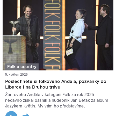
Folk a country
5. květen 2026
Poslechněte si folkového Anděla, pozvánky do
Liberce i na Druhou trávu
Žánrového Anděla v kategorii Folk za rok 2025
nedávno získal básník a hudebník Jan Běťák za album
Jazykem květin. My vám ho představíme.