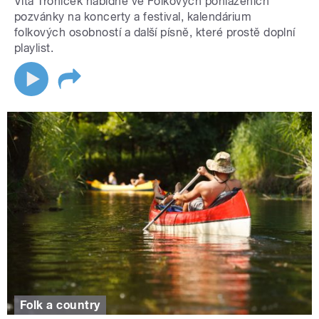
Víťa Troníček nabídne ve Folkových pohlazeních
pozvánky na koncerty a festival, kalendárium
folkových osobností a další písně, které prostě doplní
playlist.
Folk a country