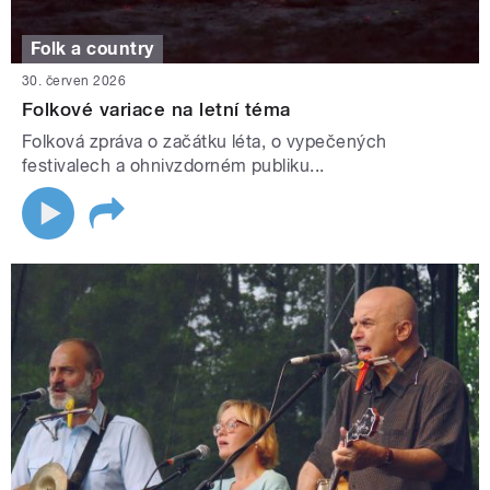
Folk a country
30. červen 2026
Folkové variace na letní téma
Folková zpráva o začátku léta, o vypečených
festivalech a ohnivzdorném publiku...