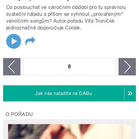
Co poslouchat ve vánočním období pro tu správnou
sváteční náladu a přitom se vyhnout „provařeným“
vánočním songům? Autor pořadu Víťa Troníček
jednoznačně doporučuje Corale.
STRÁNKY
8
n
zí
Jak nás naladíte na DABu
O POŘADU