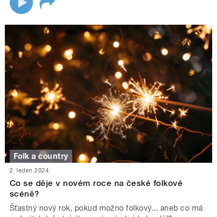
Folk a country
2. leden 2024
Co se děje v novém roce na české folkové
scéně?
Šťastný nový rok, pokud možno folkový... aneb co má