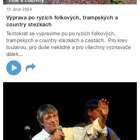
Folk a country
13. únor 2024
Výprava po ryzích folkových, trampských a
country stezkách
Tentokrát se vypravíme po po ryzích folkových,
trampských a country stezkách a cestách. Pro krev
toulavou, pro duše neklidné a pro všechny vyznavače
dálek...