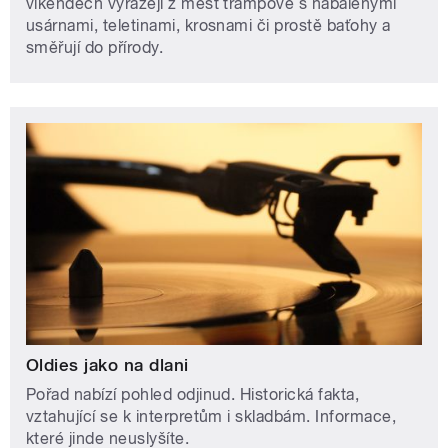
víkendech vyrážejí z měst trampové s nabalenými
usárnami, teletinami, krosnami či prostě baťohy a
směřují do přírody.
Oldies jako na dlani
Pořad nabízí pohled odjinud. Historická fakta,
vztahující se k interpretům i skladbám. Informace,
které jinde neuslyšíte.