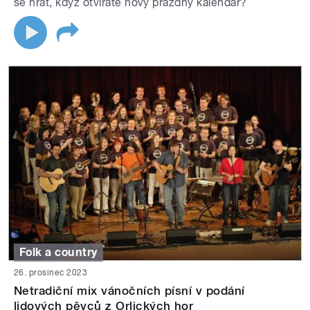
se hrát, když otvíráte nový prázdný kalendář?
Folk a country
26. prosinec 2023
Netradiční mix vánočních písní v podání
lidových pěvců z Orlických hor