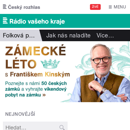
Přejít k hlavnímu obsahu
MENU
ŽIVĚ
Folková pohlazení
Jak nás naladíte
Více
…
NEJNOVĚJŠÍ