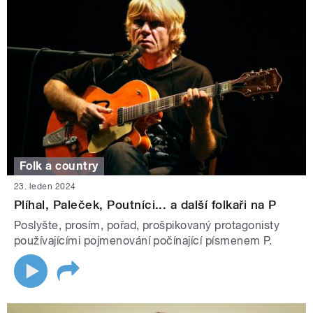
Folk a country
23. leden 2024
Plíhal, Paleček, Poutníci... a další folkaři na P
Poslyšte, prosím, pořad, prošpikovaný protagonisty
používajícími pojmenování počínající písmenem P.