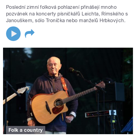
Poslední zimní folková pohlazení přinášejí mnoho
pozvánek na koncerty písničkářů Leichta, Rímského s
Janouškem, sólo Troníčka nebo manželů Hrbkových.
Folk a country