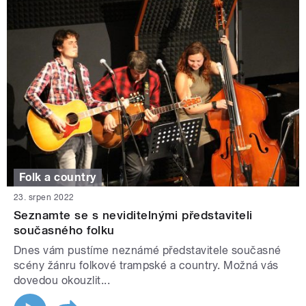
Folk a country
23. srpen 2022
Seznamte se s neviditelnými představiteli
současného folku
Dnes vám pustíme neznámé představitele současné
scény žánru folkové trampské a country. Možná vás
dovedou okouzlit...