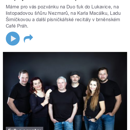
Máme pro vás pozvánku na Duo ťuk do Lukavice, na
listopadovou šňůru Nezmarů, na Karla Macálku, Ladu
Šimíčkovou a další písničkářské recitály v brněnském
Café Práh.