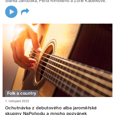
Slávka Janouška, Petra Rímského a Žofie Kabelkové.
Folk a country
1. listopad 2022
Ochutnávka z debutového alba jaroměřské
skupiny NaPohodu a mnoho pozvánek