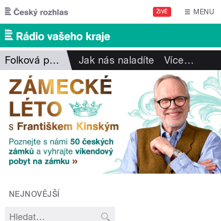
Přejít k hlavnímu obsahu
MENU
ŽIVĚ
Folková pohlazení
Jak nás naladíte
Více
…
NEJNOVĚJŠÍ