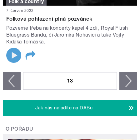
Folk a country
7. červen 2022
Folková pohlazení plná pozvánek
Pozveme třeba na koncerty kapel 4 zdi , Royal Flush
Bluegrass Bandu, či Jaromíra Nohavici a také Vojty
Kiďáka Tomáška.
STRÁNKY
13
n
zí
Jak nás naladíte na DABu
O POŘADU