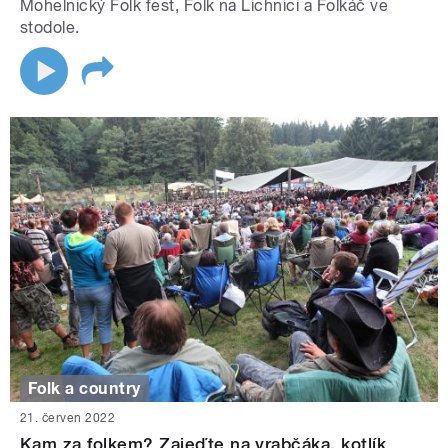
Mohelnický Folk fest, Folk na Lichnici a Folkáč ve
stodole.
Folk a country
21. červen 2022
Kam za folkem? Zajeďte na vrabčáka, kotlík