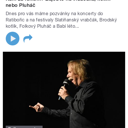
nebo Pluháč
Dnes pro vás máme pozvánky na koncerty do
Ratibořic a na festivaly Slatiňanský vrabčák, Brodský
kotlík, Folkový Pluháč a Babí léto...