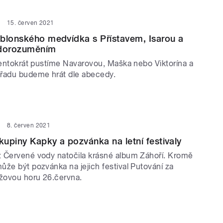
15. červen 2021
blonského medvídka s Přístavem, Isarou a
dorozuměním
 tentokrát pustíme Navarovou, Maška nebo Viktorína a
řadu budeme hrát dle abecedy.
8. červen 2021
upiny Kapky a pozvánka na letní festivaly
 Červené vody natočila krásné album Záhoří. Kromě
ůže být pozvánka na jejich festival Putování za
ížovou horu 26.června.