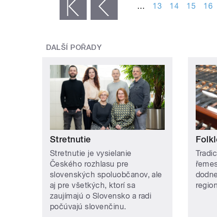
…
13
14
15
16
« první
‹ předchozí
DALŠÍ POŘADY
Stretnutie
Folkl
Stretnutie je vysielanie
Tradic
Českého rozhlasu pre
řemes
slovenských spoluobčanov, ale
dodne
aj pre všetkých, ktorí sa
regio
zaujímajú o Slovensko a radi
počúvajú slovenčinu.