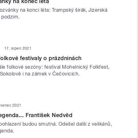
ánky na konec léta
zvánky na konci léta: Trampský širák, Jizerská
ý podzim.
17. srpen 2021
olkové festivaly o prázdninách
le folkové sezóny: festival Mohelnický Folkfest,
 Sokolově i na zámek v Čečovicích.
rvenec 2021
legenda... František Nedvěd
pohlazení budou smutná. Odešel další z velikánů,
egenda.