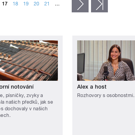
17
18
19
20
21
…
následující ›
poslední »
orní notování
Alex a host
e, písničky, zvyky a
Rozhovory s osobnostmi.
la našich předků, jak se
s dochovaly v našich
nech.