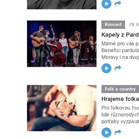
Koncert
29. 
Kapely z Par
Máme pro vás po
Benefici pardub
Moravy i na dvoj
Folk a country
Hrajeme folkař
Pro folkovou hu
lide různorodých 
potřeby vyzpívat