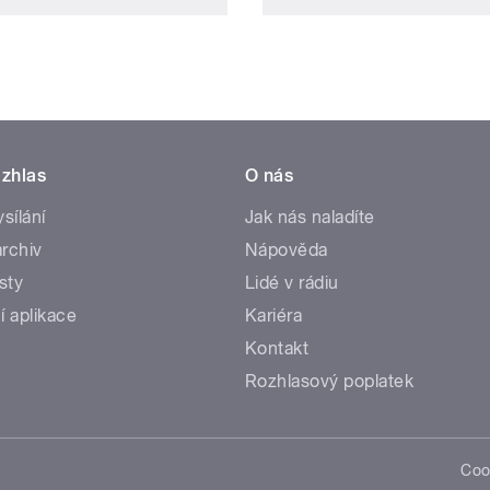
zhlas
O nás
ysílání
Jak nás naladíte
rchiv
Nápověda
sty
Lidé v rádiu
í aplikace
Kariéra
Kontakt
Rozhlasový poplatek
Coo