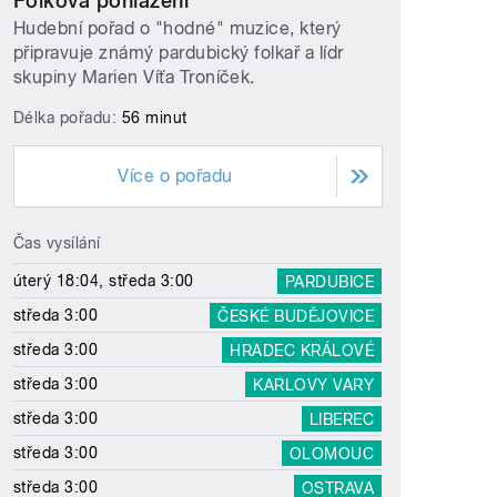
Folková pohlazení
Hudební pořad o "hodné" muzice, který
připravuje známý pardubický folkař a lídr
skupiny Marien Víťa Troníček.
Délka pořadu:
56 minut
Více o pořadu
Čas vysílání
úterý 18:04, středa 3:00
PARDUBICE
středa 3:00
ČESKÉ BUDĚJOVICE
středa 3:00
HRADEC KRÁLOVÉ
středa 3:00
KARLOVY VARY
středa 3:00
LIBEREC
středa 3:00
OLOMOUC
středa 3:00
OSTRAVA