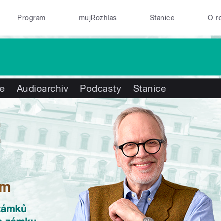
Program
mujRozhlas
Stanice
O r
te
Audioarchiv
Podcasty
Stanice