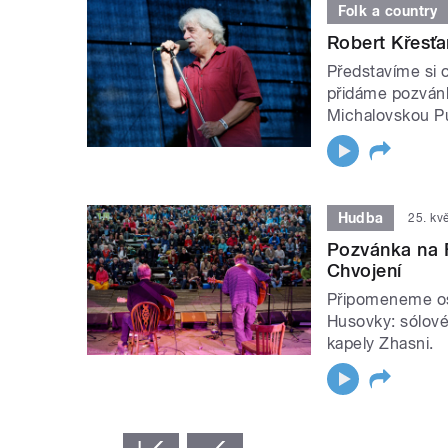
Folk a country
Robert Křesťa
Představíme si 
přidáme pozvánk
Michalovskou Put
Hudba
25. kv
Pozvánka na 
Chvojení
Připomeneme os
Husovky: sólov
kapely Zhasni.
STRÁNKY