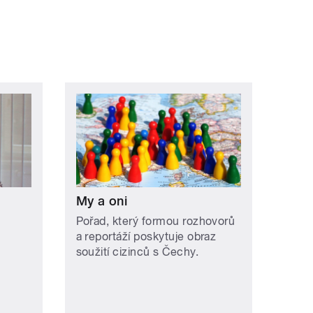
My a oni
Pořad, který formou rozhovorů
a reportáží poskytuje obraz
soužití cizinců s Čechy.