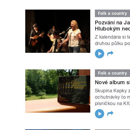
Folk a country
Pozvání na Ja
Hlubokým ne
Z kalendária si
druhou půlku po
Folk a country
Nové album sk
Skupina Kapky z
ochutnávky to m
písničkou na Kř