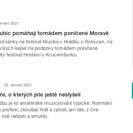
červen 2021
dubic pomáhají tornádem poničené Moravě
zvánky na festival Muzika v Hrádku u Rokycan, na
ických kapel na podporu tornádem poničené
itý festival Hrošení u Krucemburku.
22. červen 2021
e, o kterých jste ještě neslyšeli
dbu je to amatérské muzicírování typické. Normální
profesí, zkoušejí hrát a zpívat, jen tak, z čiré
 své radosti a smutky.