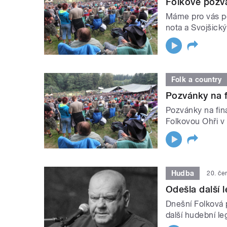
Folkové pozv
Máme pro vás po
nota a Svojšick
Folk a country
Pozvánky na f
Pozvánky na finá
Folkovou Ohři v
Hudba
20. če
Odešla další 
Dnešní Folková 
další hudební l