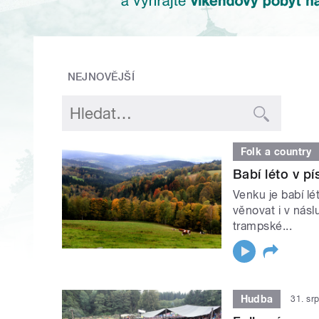
NEJNOVĚJŠÍ
Folk a country
Babí léto v p
Venku je babí lé
věnovat i v násl
trampské...
Hudba
31. sr