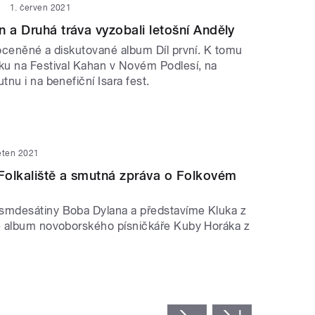
1. červen 2021
n a Druhá tráva vyzobali letošní Anděly
oceněné a diskutované album Díl první. K tomu
u na Festival Kahan v Novém Podlesí, na
nu i na benefiční Isara fest.
ěten 2021
Folkaliště a smutná zpráva o Folkovém
mdesátiny Boba Dylana a představíme Kluka z
é album novoborského písničkáře Kuby Horáka z