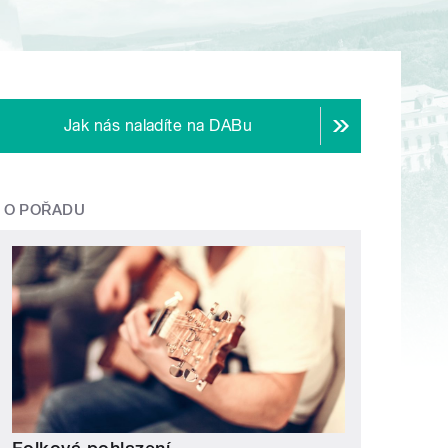
Jak nás naladíte na DABu
O POŘADU