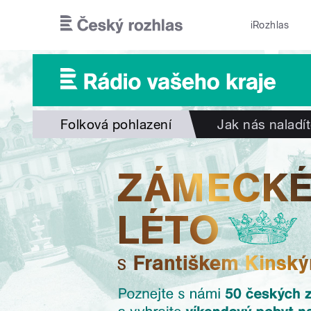
Přejít k hlavnímu obsahu
iRozhlas
Folková pohlazení
Jak nás naladí