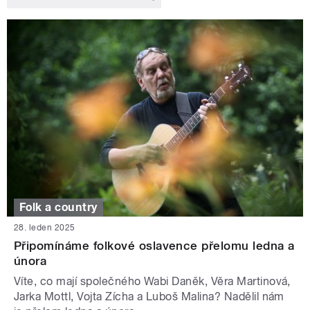
Folk a country
28. leden 2025
Připomínáme folkové oslavence přelomu ledna a
února
Víte, co mají společného Wabi Daněk, Věra Martinová,
Jarka Mottl, Vojta Zícha a Luboš Malina? Nadělil nám