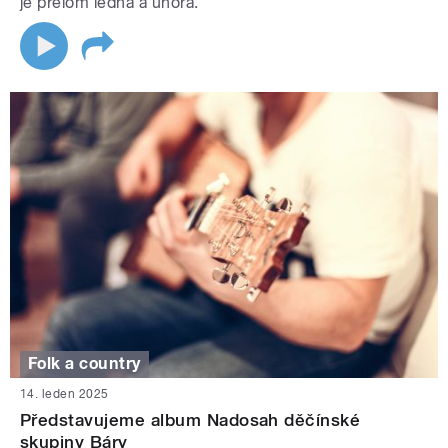
je přelom ledna a února.
Folk a country
14. leden 2025
Představujeme album Nadosah děčínské
skupiny Báry