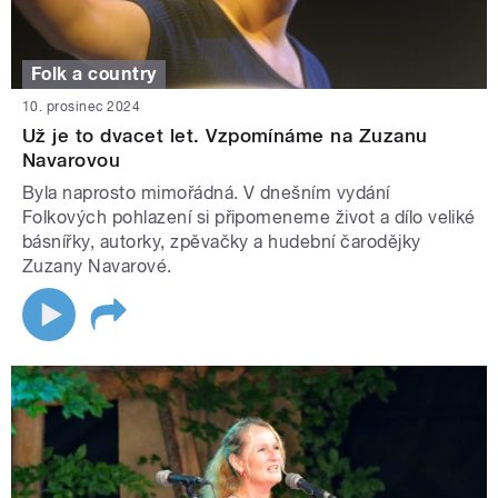
Folk a country
10. prosinec 2024
Už je to dvacet let. Vzpomínáme na Zuzanu
Navarovou
Byla naprosto mimořádná. V dnešním vydání
Folkových pohlazení si připomeneme život a dílo veliké
básnířky, autorky, zpěvačky a hudební čarodějky
Zuzany Navarové.