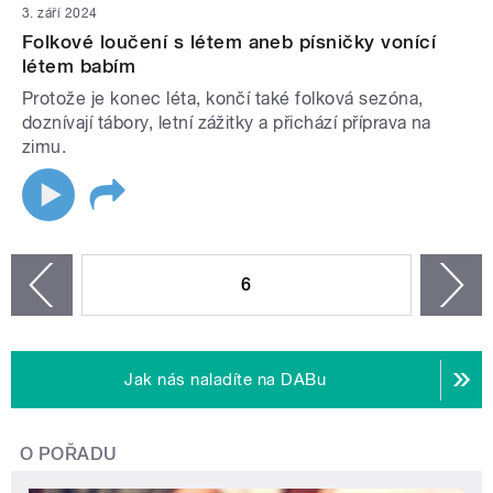
3. září 2024
Folkové loučení s létem aneb písničky vonící
létem babím
Protože je konec léta, končí také folková sezóna,
doznívají tábory, letní zážitky a přichází příprava na
zimu.
STRÁNKY
6
n
zí
Jak nás naladíte na DABu
O POŘADU