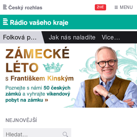
Přejít k hlavnímu obsahu
MENU
ŽIVĚ
Folková pohlazení
Jak nás naladíte
Více
…
NEJNOVĚJŠÍ