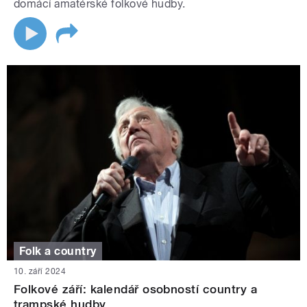
domácí amatérské folkové hudby.
Folk a country
10. září 2024
Folkové září: kalendář osobností country a
trampské hudby