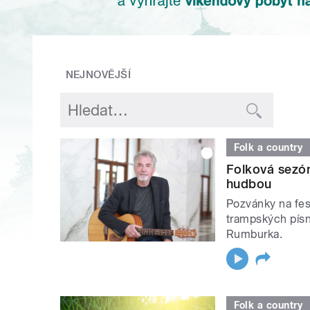
NEJNOVĚJŠÍ
Folk a country
Folková sezón
hudbou
Pozvánky na fest
trampských písn
Rumburka.
Folk a country