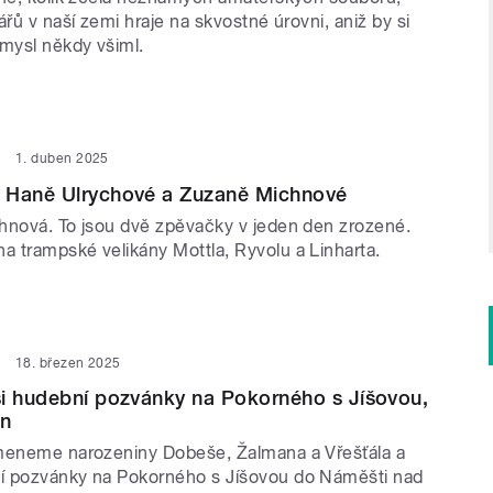
ářů v naší zemi hraje na skvostné úrovni, aniž by si
ůmysl někdy všiml.
1. duben 2025
 Haně Ulrychové a Zuzaně Michnové
hnová. To jsou dvě zpěvačky v jeden den zrozené.
 trampské velikány Mottla, Ryvolu a Linharta.
18. březen 2025
i hudební pozvánky na Pokorného s Jíšovou,
en
meneme narozeniny Dobeše, Žalmana a Vřešťála a
í pozvánky na Pokorného s Jíšovou do Náměšti nad