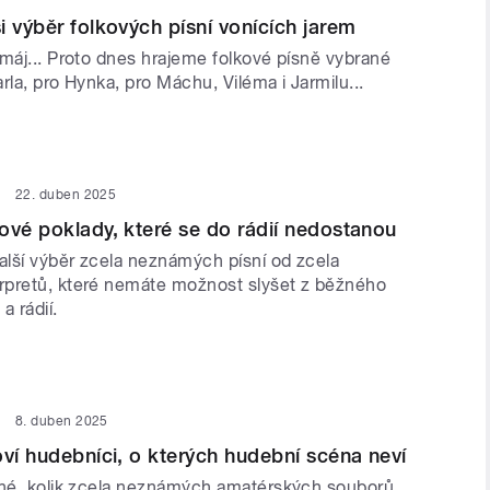
i výběr folkových písní vonících jarem
 máj... Proto dnes hrajeme folkové písně vybrané
rla, pro Hynka, pro Máchu, Viléma i Jarmilu...
22. duben 2025
ové poklady, které se do rádií nedostanou
lší výběr zcela neznámých písní od zcela
pretů, které nemáte možnost slyšet z běžného
a rádií.
8. duben 2025
oví hudebníci, o kterých hudební scéna neví
lné, kolik zcela neznámých amatérských souborů,