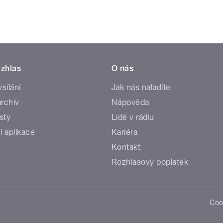
zhlas
O nás
ysílání
Jak nás naladíte
rchiv
Nápověda
sty
Lidé v rádiu
í aplikace
Kariéra
Kontakt
Rozhlasový poplatek
Coo