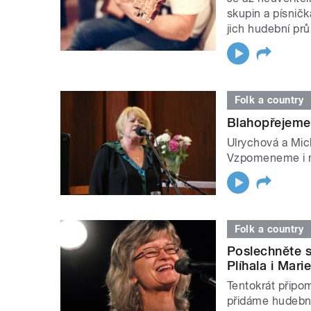
skupin a písničk
jich hudební pr
Folk a country
Blahopřejeme
Ulrychová a Mic
Vzpomeneme i na
Folk a country
Poslechněte s
Plíhala i Mari
Tentokrát připo
přidáme hudebn