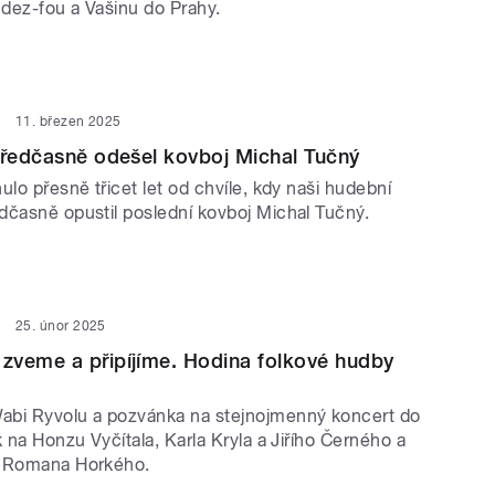
dez-fou a Vašinu do Prahy.
11. březen 2025
předčasně odešel kovboj Michal Tučný
ulo přesně třicet let od chvíle, kdy naši hudební
dčasně opustil poslední kovboj Michal Tučný.
25. únor 2025
zveme a připíjíme. Hodina folkové hudby
abi Ryvolu a pozvánka na stejnojmenný koncert do
k na Honzu Vyčítala, Karla Kryla a Jiřího Černého a
y Romana Horkého.