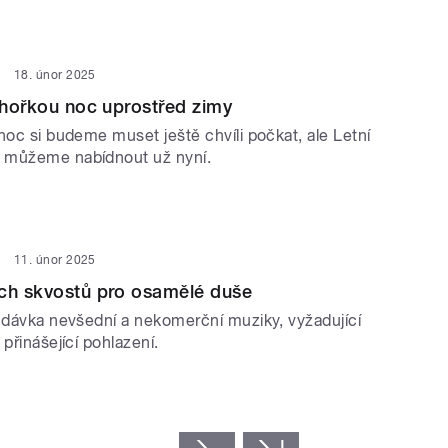
18. únor 2025
í hořkou noc uprostřed zimy
noc si budeme muset ještě chvíli počkat, ale Letní
 můžeme nabídnout už nyní.
11. únor 2025
ých skvostů pro osamělé duše
á dávka nevšední a nekomerční muziky, vyžadující
 přinášející pohlazení.