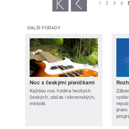
1
2
3
4
« první
‹ předchozí
DALŠÍ POŘADY
Noc s českými písničkami
Rozh
Každou noc hodina hezkých
Zábav
českých, občas i slovenských,
vydáv
melodií.
repub
jiném
prog