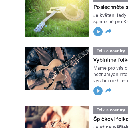
Poslechněte s
Je květen, tedy
speciálně pro Ka
Folk a country
Vybíráme folk
Máme pro vás da
neznámých inter
vysílání rozhlasu 
Folk a country
Špičkoví folk
Je až neuvěřite