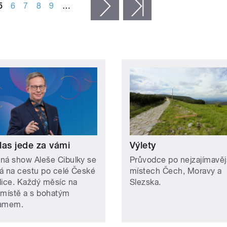
5
6
7
8
9
…
následující ›
poslední »
las jede za vámi
Výlety
ná show Aleše Cibulky se
Průvodce po nejzajímavěj
á na cestu po celé České
místech Čech, Moravy a
lice. Každý měsíc na
Slezska.
 místě a s bohatým
ramem.