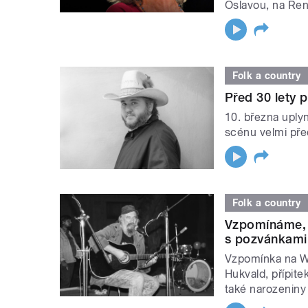
Oslavou, na Ren
Folk a country
Před 30 lety 
10. března uplyn
scénu velmi pře
Folk a country
Vzpomínáme, 
s pozvánkami
Vzpomínka na W
Hukvald, přípite
také narozenin