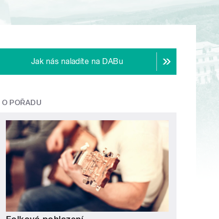
Jak nás naladíte na DABu
O POŘADU