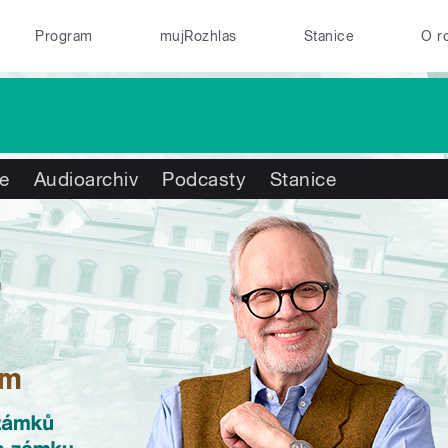
Program
mujRozhlas
Stanice
O r
te
Audioarchiv
Podcasty
Stanice