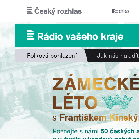
Přejít k hlavnímu obsahu
iRozhlas
Folková pohlazení
Jak nás naladí