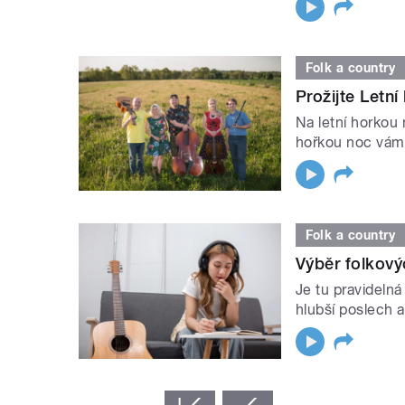
Folk a country
Prožijte Letn
Na letní horkou 
hořkou noc vám
Folk a country
Výběr folkov
Je tu pravideln
hlubší poslech a
STRÁNKY