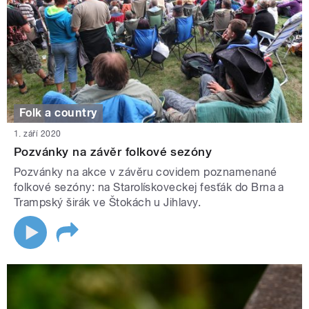
Folk a country
1. září 2020
Pozvánky na závěr folkové sezóny
Pozvánky na akce v závěru covidem poznamenané
folkové sezóny: na Starolískoveckej fesťák do Brna a
Trampský širák ve Štokách u Jihlavy.