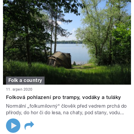
Folk a country
11. srpen 2020
Folková pohlazení pro trampy, vodáky a tuláky
Normální „folkumilovný“ člověk před vedrem prchá do
přírody, do hor či do lesa, na chaty, pod stany, vodu...