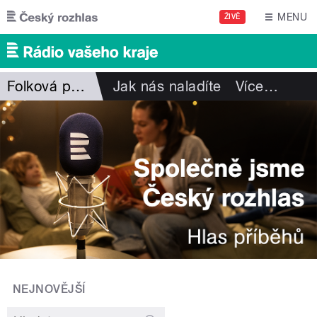
Přejít k hlavnímu obsahu
MENU
ŽIVĚ
Folková pohlazení
Jak nás naladíte
Více
…
NEJNOVĚJŠÍ