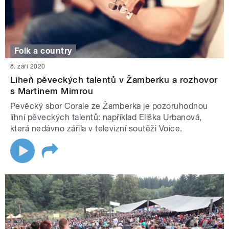
Folk a country
8. září 2020
Líheň pěveckých talentů v Žamberku a rozhovor
s Martinem Mimrou
Pevěcký sbor Corale ze Žamberka je pozoruhodnou
líhní pěveckých talentů: například Eliška Urbanová,
která nedávno zářila v televizní soutěži Voice.