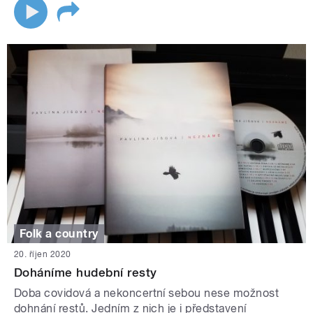
Folk a country
20. říjen 2020
Doháníme hudební resty
Doba covidová a nekoncertní sebou nese možnost
dohnání restů. Jedním z nich je i představení