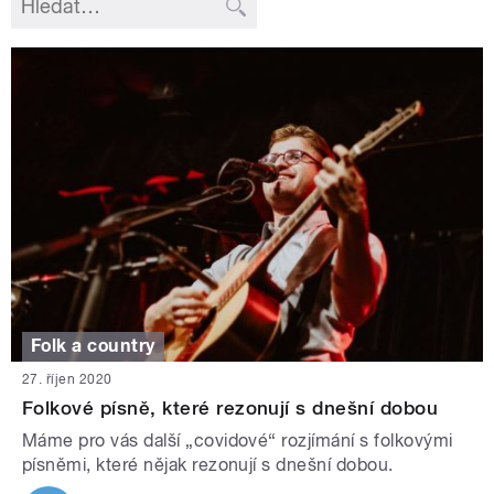
Folk a country
27. říjen 2020
Folkové písně, které rezonují s dnešní dobou
Máme pro vás další „covidové“ rozjímání s folkovými
písněmi, které nějak rezonují s dnešní dobou.