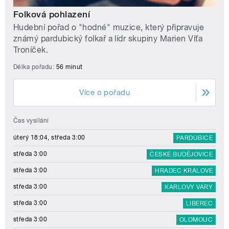
Folková pohlazení
Hudební pořad o "hodné" muzice, který připravuje
známý pardubický folkař a lídr skupiny Marien Víťa
Troníček.
Délka pořadu:
56 minut
Více o pořadu
Čas vysílání
úterý 18:04, středa 3:00
PARDUBICE
středa 3:00
ČESKÉ BUDĚJOVICE
středa 3:00
HRADEC KRÁLOVÉ
středa 3:00
KARLOVY VARY
středa 3:00
LIBEREC
středa 3:00
OLOMOUC