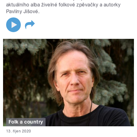
aktuálního alba živelné folkové zpěvačky a autorky
Pavlíny Jíšové.
Folk a country
13. říjen 2020