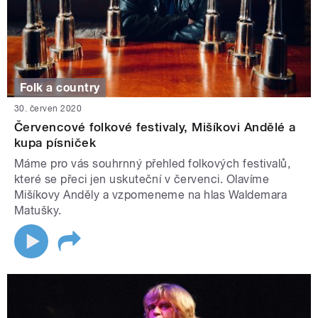
Folk a country
30. červen 2020
Červencové folkové festivaly, Mišíkovi Andělé a
kupa písniček
Máme pro vás souhrnný přehled folkových festivalů,
které se přeci jen uskuteční v červenci. Olavíme
Mišíkovy Anděly a vzpomeneme na hlas Waldemara
Matušky.