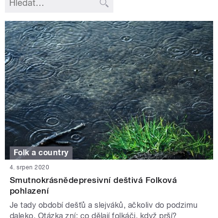
Folk a country
4. srpen 2020
Smutnokrásnědepresivní deštivá Folková
pohlazení
Je tady období dešťů a slejváků, ačkoliv do podzimu
daleko. Otázka zní: co dělají folkáči, když prší?