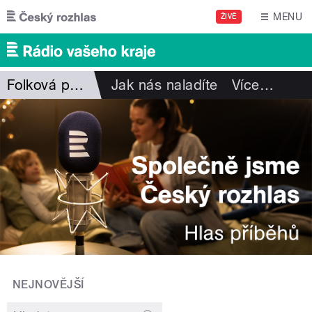
Přejít k hlavnímu obsahu
MENU
ŽIVĚ
Folková pohlazení
Jak nás naladíte
Více
…
NEJNOVĚJŠÍ