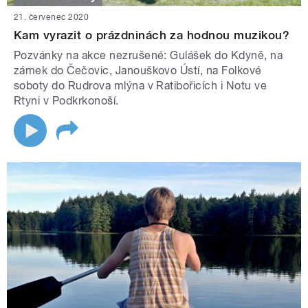
21. červenec 2020
Kam vyrazit o prázdninách za hodnou muzikou?
Pozvánky na akce nezrušené: Gulášek do Kdyně, na
zámek do Čečovic, Janouškovo Ústí, na Folkové
soboty do Rudrova mlýna v Ratibořicích i Notu ve
Rtyni v Podkrkonoší.