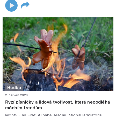
Hudba
2. červen 2020
Ryzí písničky a lidová tvořivost, která nepodléhá
módním trendům
Monty, Jan Eret, Alibaba, Načas, Michal Braxatoris,