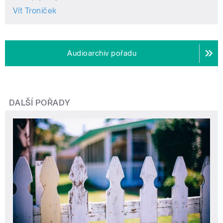
Vít Troníček
Audioarchiv pořadu
DALŠÍ POŘADY