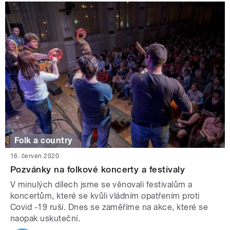
Folk a country
16. červen 2020
Pozvánky na folkové koncerty a festivaly
V minulých dílech jsme se věnovali festivalům a
koncertům, které se kvůli vládním opatřením proti
Covid -19 ruší. Dnes se zaměříme na akce, které se
naopak uskuteční.