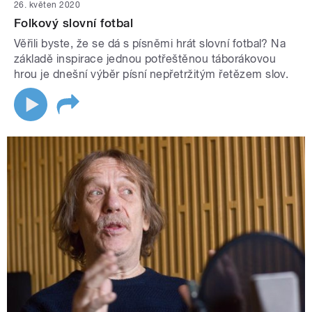
26. květen 2020
Folkový slovní fotbal
Věřili byste, že se dá s písněmi hrát slovní fotbal? Na
základě inspirace jednou potřeštěnou táborákovou
hrou je dnešní výběr písní nepřetržitým řetězem slov.