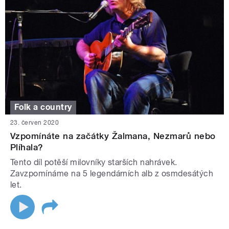
Folk a country
23. červen 2020
Vzpomínáte na začátky Žalmana, Nezmarů nebo
Plíhala?
Tento díl potěší milovníky starších nahrávek.
Zavzpomínáme na 5 legendárních alb z osmdesátých
let.