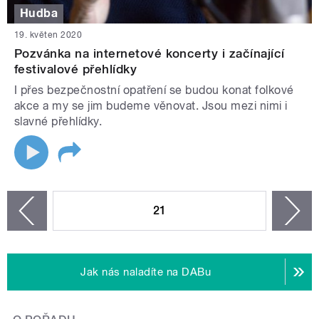
Hudba
19. květen 2020
Pozvánka na internetové koncerty i začínající
festivalové přehlídky
I přes bezpečnostní opatření se budou konat folkové
akce a my se jim budeme věnovat. Jsou mezi nimi i
slavné přehlídky.
STRÁNKY
21
n
zí
Jak nás naladíte na DABu