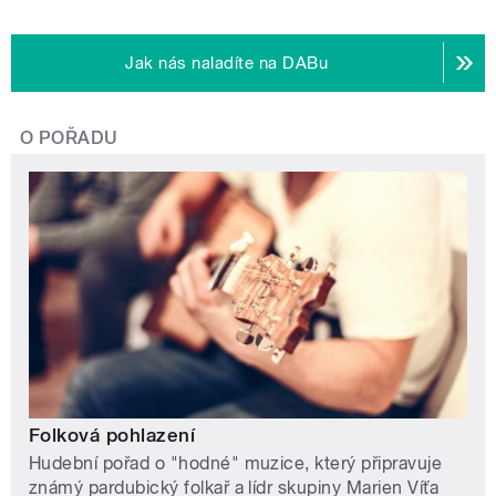
Jak nás naladíte na DABu
O POŘADU
Folková pohlazení
Hudební pořad o "hodné" muzice, který připravuje
známý pardubický folkař a lídr skupiny Marien Víťa