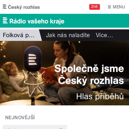
Přejít k hlavnímu obsahu
MENU
ŽIVĚ
Folková pohlazení
Jak nás naladíte
Více
…
NEJNOVĚJŠÍ