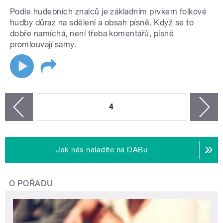
Podle hudebních znalců je základním prvkem folkové
hudby důraz na sdělení a obsah písně. Když se to
dobře namíchá, není třeba komentářů, písně
promlouvají samy.
STRÁNKY
4
n
zí
Jak nás naladíte na DABu
O POŘADU