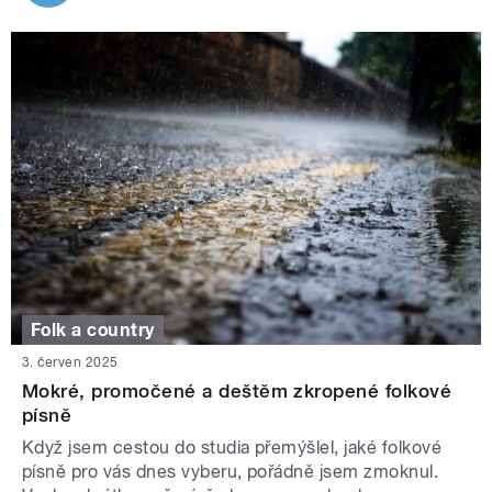
Folk a country
3. červen 2025
Mokré, promočené a deštěm zkropené folkové
písně
Když jsem cestou do studia přemýšlel, jaké folkové
písně pro vás dnes vyberu, pořádně jsem zmoknul.