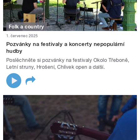
Folk a country
1. červenec 2025
Pozvánky na festivaly a koncerty nepopulární
hudby
Poslěchněte si pozvánky na festivaly Okolo Třeboně,
Letní struny, Hrošení, Chlívek open a další.