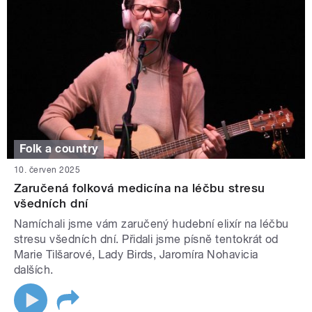
Folk a country
10. červen 2025
Zaručená folková medicína na léčbu stresu
všedních dní
Namíchali jsme vám zaručený hudební elixír na léčbu
stresu všedních dní. Přidali jsme písně tentokrát od
Marie Tilšarové, Lady Birds, Jaromíra Nohavicia
dalších.