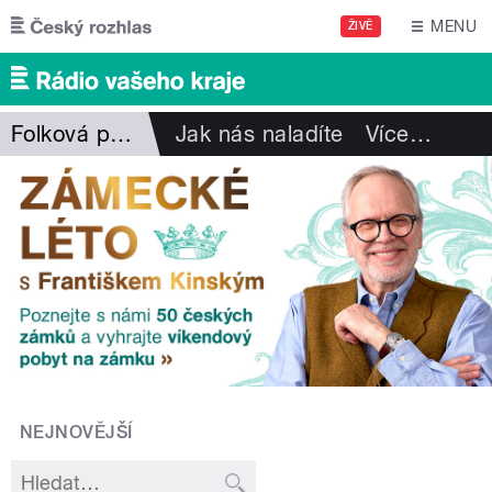
Přejít k hlavnímu obsahu
MENU
ŽIVĚ
Folková pohlazení
Jak nás naladíte
Více
…
NEJNOVĚJŠÍ