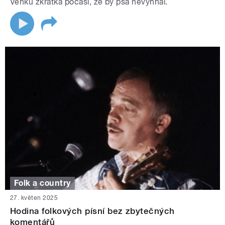
Venku zkrátka počasí, že by psa nevyhnal.
Folk a country
27. květen 2025
Hodina folkových písní bez zbytečných
komentářů