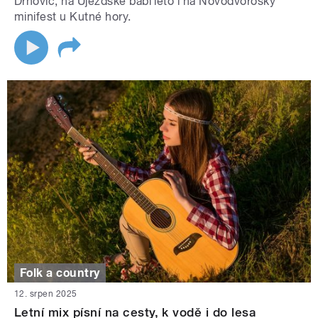
Drnovic, na Újezdské babí léto i na Novodvoroský
minifest u Kutné hory.
Folk a country
12. srpen 2025
Letní mix písní na cesty, k vodě i do lesa