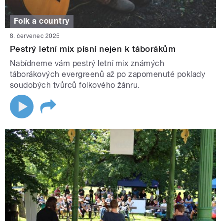
Folk a country
8. červenec 2025
Pestrý letní mix písní nejen k táborákům
Nabídneme vám pestrý letní mix známých
táborákových evergreenů až po zapomenuté poklady
soudobých tvůrců folkového žánru.