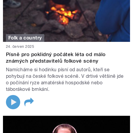
Folk a country
24. červen 2025
Písně pro poklidný počátek léta od málo
známých představitelů folkové scény
Namícháme si hodinku písní od autorů, kteří se
pohybují na české folkové scéně. V drtivé většině jde
o počínání ryze amatérské hospodské nebo
táborákové brnkání.