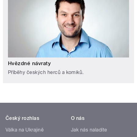
Hvězdné návraty
Příběhy českých herců a komiků.
Český rozhlas
O nás
Válka na Ukrajině
Jak nás naladíte