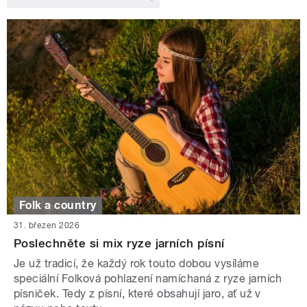
Folk a country
31. březen 2026
Poslechněte si mix ryze jarních písní
Je už tradicí, že každý rok touto dobou vysíláme
speciální Folková pohlazení namíchaná z ryze jarních
písniček. Tedy z písní, které obsahují jaro, ať už v