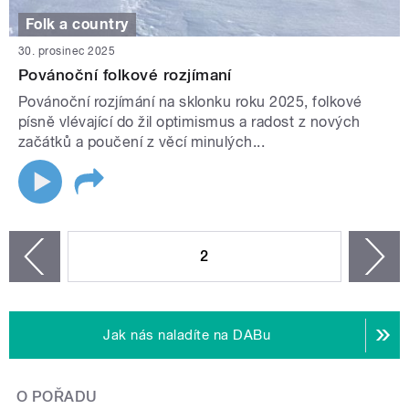
Folk a country
30. prosinec 2025
Povánoční folkové rozjímaní
Povánoční rozjímání na sklonku roku 2025, folkové
písně vlévající do žil optimismus a radost z nových
začátků a poučení z věcí minulých...
STRÁNKY
2
n
zí
Jak nás naladíte na DABu
O POŘADU