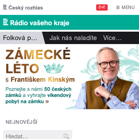
Přejít k hlavnímu obsahu
MENU
ŽIVĚ
Folková pohlazení
Jak nás naladíte
Více
…
NEJNOVĚJŠÍ