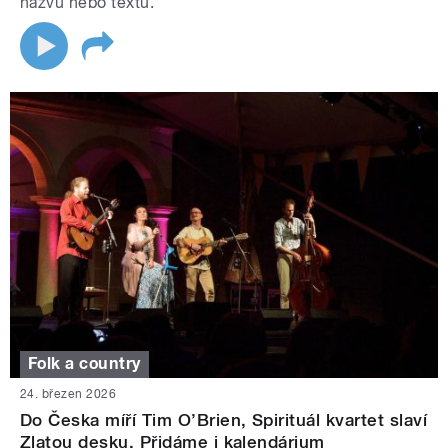
názvu nebo textu.
Folk a country
24. březen 2026
Do Česka míří Tim O’Brien, Spirituál kvartet slaví
Zlatou desku. Přidáme i kalendárium