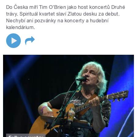
Do Česka míří Tim O’Brien jako host koncertů Druhé
trávy. Spirituál kvartet slaví Zlatou desku za debut.
Nechybí ani pozvánky na koncerty a hudební
kalendárium.