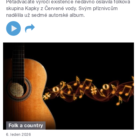
Pětadvacáté výročí existence nedávno oslavila folková
skupina Kapky z Červené vody. Svým příznivcům
nadělila už sedmé autorské album.
Folk a country
6. leden 2026