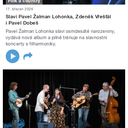
Folk a country
17. březen 2026
Slaví Pavel Žalman Lohonka, Zdeněk Vřešťál
i Pavel Dobeš
Pavel Žalman Lohonka slaví osmdesáté narozeniny,
vydává nové album a pilně trénuje na slavnostní
koncerty s filharmoniky.