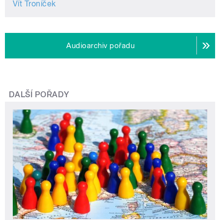
Vít Troníček
Audioarchiv pořadu
DALŠÍ POŘADY