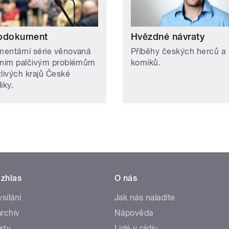
odokument
Hvězdné návraty
entární série věnovaná
Příběhy českých herců a
lním palčivým problémům
komiků.
tlivých krajů České
liky.
zhlas
O nás
ysílání
Jak nás naladíte
rchiv
Nápověda
sty
Lidé v rádiu