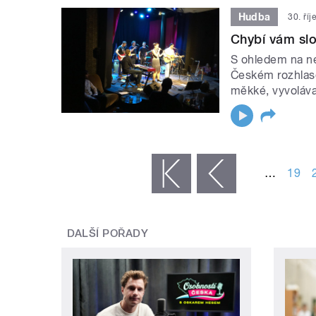
Hudba
30. ří
Chybí vám slo
S ohledem na ne
Českém rozhlase
měkké, vyvoláva
STRÁNKY
…
19
« první
‹ předchozí
DALŠÍ POŘADY