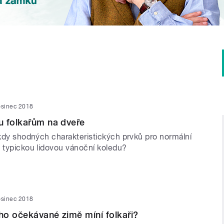
osinec 2018
u folkařům na dveře
ěkdy shodných charakteristických prvků pro normální
a typickou lidovou vánoční koledu?
osinec 2018
o očekávané zimě míní folkaři?