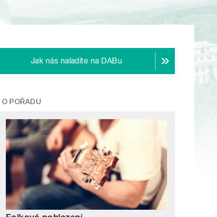
Jak nás naladíte na DABu
O POŘADU