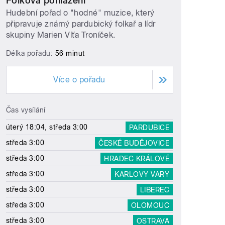
Folková pohlazení
Hudební pořad o "hodné" muzice, který
připravuje známý pardubický folkař a lídr
skupiny Marien Víťa Troníček.
Délka pořadu:
56 minut
Více o pořadu
Čas vysílání
úterý 18:04, středa 3:00
PARDUBICE
středa 3:00
ČESKÉ BUDĚJOVICE
středa 3:00
HRADEC KRÁLOVÉ
středa 3:00
KARLOVY VARY
středa 3:00
LIBEREC
středa 3:00
OLOMOUC
středa 3:00
OSTRAVA