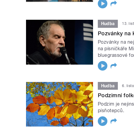
Hudba
13. li
Pozvánky na 
Pozvánky na nej
na písničkáře Mi
bluegrassové fo
Hudba
6. lis
Podzimní fol
Podzim je nejins
písňotepců.