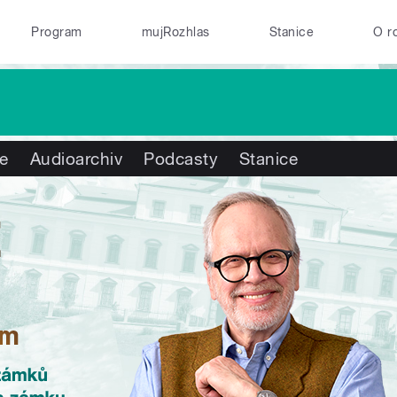
Program
mujRozhlas
Stanice
O r
te
Audioarchiv
Podcasty
Stanice