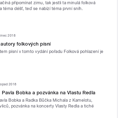
íná připomínat zimu, tak jestli ta minulá folková
a téma déšť, teď se nabízí téma první sníh.
sinec 2018
 autory folkových písní
em písní v tomto vydání pořadu Folková pohlazení je
stopad 2018
 Pavla Bobka a pozvánka na Vlastu Redla
avla Bobka a Radka Bůčka Michala z Kamelotu,
vliců, pozvánka na koncerty Vlasty Redla a tiché