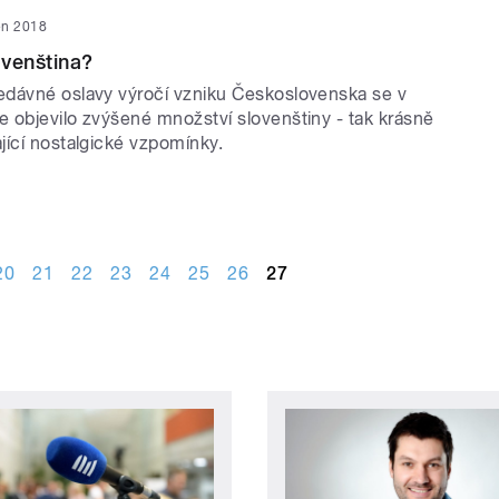
jen 2018
venština?
dávné oslavy výročí vzniku Československa se v
 objevilo zvýšené množství slovenštiny - tak krásně
jící nostalgické vzpomínky.
20
21
22
23
24
25
26
27