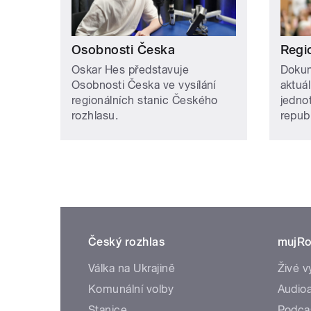
Osobnosti Česka
Regi
Oskar Hes představuje
Dokum
Osobnosti Česka ve vysílání
aktuá
regionálních stanic Českého
jedno
rozhlasu.
repub
Český rozhlas
mujRo
Válka na Ukrajině
Živé v
Komunální volby
Audioa
Stanice
Podca