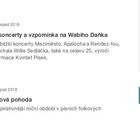
stopad 2018
koncerty a vzpomínka na Wabiho Daňka
bližší koncerty Meziměsto, Apalúcha a Rendez-fou,
chala Willie Sedláčka, také na oslavu 25. výročí
rmace Kvintet Písek.
topad 2018
ková pohoda
pirativnější roční období v písních folkových