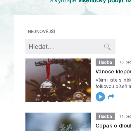
NEJNOVĚJŠÍ
Hudba
18. pr
Vánoce klepo
Všimli jste si n
folkovou píseň 
Hudba
11. pr
Copak o dlouh