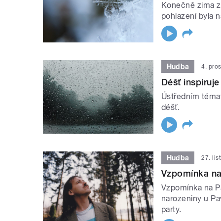
Konečně zima zač
pohlazení byla n
Hudba
4. pro
Déšť inspiruje
Ústředním témat
déšť.
Hudba
27. li
Vzpomínka na
Vzpomínka na P
narozeniny u Pa
party.