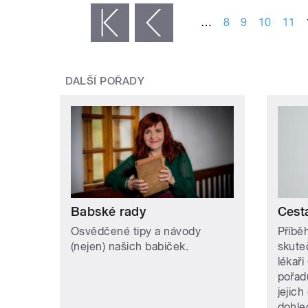
…
8
9
10
11
« první
‹ předchozí
DALŠÍ POŘADY
Babské rady
Cest
Osvědčené tipy a návody
Příbě
(nejen) našich babiček.
skute
lékaři
pořad
jejich
dohle