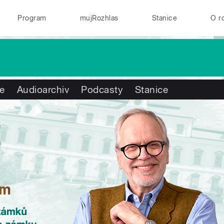
Program
mujRozhlas
Stanice
O r
te
Audioarchiv
Podcasty
Stanice