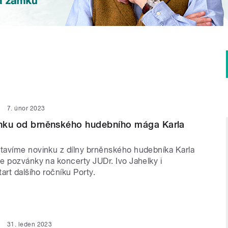
7. únor 2023
inku od brněnského hudebního mága Karla
avíme novinku z dílny brněnského hudebníka Karla
e pozvánky na koncerty JUDr. Ivo Jahelky i
art dalšího ročníku Porty.
31. leden 2023