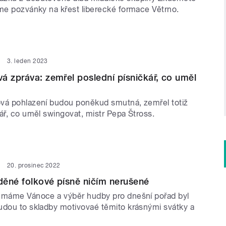
áme pozvánky na křest liberecké formace Větrno.
3. leden 2023
á zpráva: zemřel poslední písničkář, co uměl
vá pohlazení budou poněkud smutná, zemřel totiž
ář, co uměl swingovat, mistr Pepa Štross.
20. prosinec 2022
ěné folkové písně ničím nerušené
 máme Vánoce a výběr hudby pro dnešní pořad byl
udou to skladby motivovaé těmito krásnými svátky a