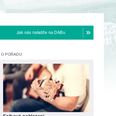
Jak nás naladíte na DABu
O POŘADU