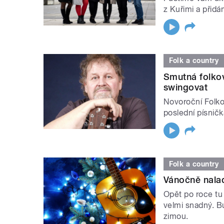
z Kuřimi a přid
Folk a country
Smutná folkov
swingovat
Novoroční Folko
poslední písničk
Folk a country
Vánočně nalad
Opět po roce tu
velmi snadný. B
zimou.