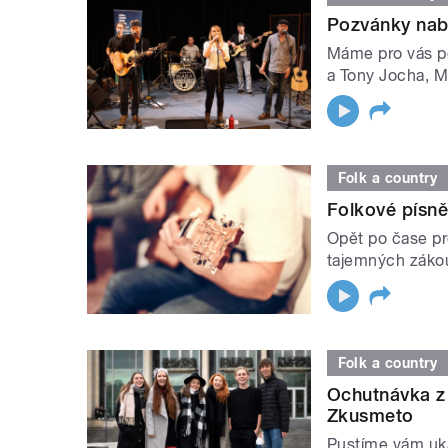
Pozvánky nabi
Máme pro vás p
a Tony Jocha, Ma
Folk a country
Folkové písně,
Opět po čase p
tajemných zákou
Folk a country
Ochutnávka z
Zkusmeto
Pustíme vám uk