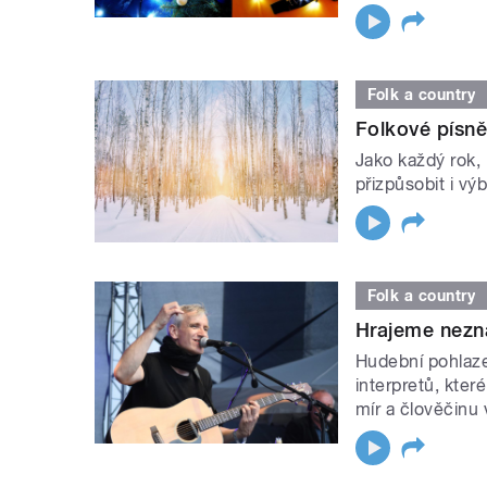
Folk a country
Folkové písn
Jako každý rok,
přizpůsobit i výb
Folk a country
Hrajeme nezn
Hudební pohlaz
interpretů, kter
mír a člověčinu