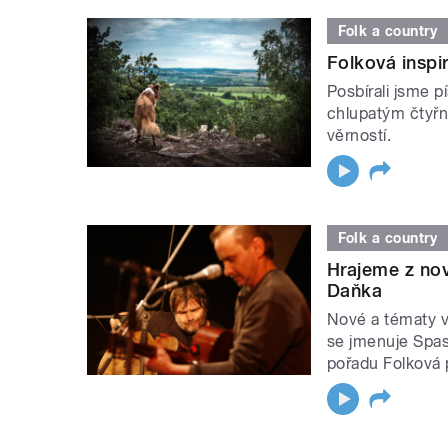
Folk a country
Folková inspi
Posbírali jsme p
chlupatým čtyřn
věrností.
Folk a country
Hrajeme z no
Daňka
Nové a tématy v
se jmenuje Spas
pořadu Folková 
STRÁNKY