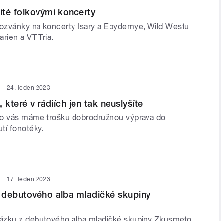
té folkovými koncerty
ozvánky na koncerty Isary a Epydemye, Wild Westu
rien a VT Tria.
24. leden 2023
 které v rádiích jen tak neuslyšíte
ro vás máme trošku dobrodružnou výprava do
tí fonotéky.
17. leden 2023
 debutového alba mladičké skupiny
ázku z debutového alba mladičké skupiny Zkusmeto