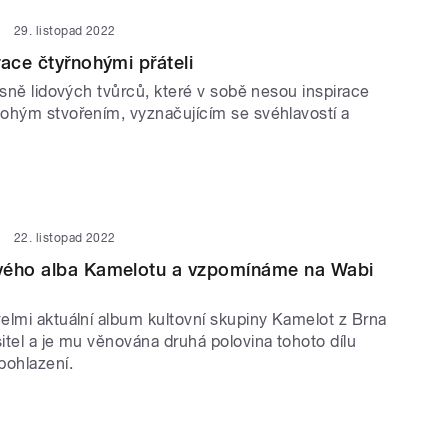
29. listopad 2022
race čtyřnohými přáteli
ísně lidových tvůrců, které v sobě nesou inspirace
ohým stvořením, vyznačujícím se svéhlavostí a
22. listopad 2022
vého alba Kamelotu a vzpomínáme na Wabi
elmi aktuální album kultovní skupiny Kamelot z Brna
itel a je mu věnována druhá polovina tohoto dílu
pohlazení.