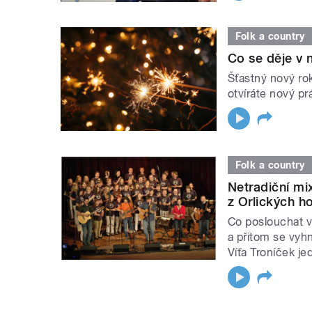
Folk a country
Co se děje v 
Šťastný nový ro
otvíráte nový p
Folk a country
Netradiční mi
z Orlických h
Co poslouchat v
a přitom se vy
Víťa Troníček j
STRÁNKY