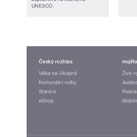
UNESCO.
Český rozhlas
mujRo
Válka na Ukrajině
Živé v
Komunální volby
Audioa
Stanice
Podca
eShop
Mobiln