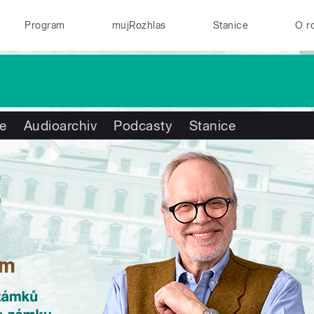
Program
mujRozhlas
Stanice
O r
te
Audioarchiv
Podcasty
Stanice