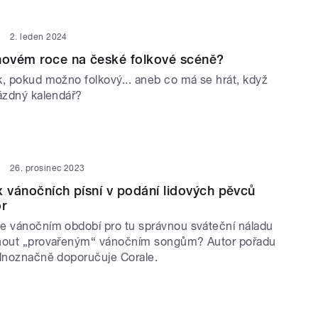
2. leden 2024
novém roce na české folkové scéně?
k, pokud možno folkový... aneb co má se hrát, když
rázdný kalendář?
26. prosinec 2023
x vánočních písní v podání lidových pěvců
or
e vánočním období pro tu správnou sváteční náladu
hnout „provařeným“ vánočním songům? Autor pořadu
ednoznačně doporučuje Corale.