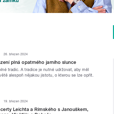
26. březen 2024
zení plná opatrného jarního slunce
 plné tradic. A tradice je nutné udržovat, aby měl
ětě alespoň nějakou jistotu, o kterou se lze opřít.
19. březen 2024
certy Leichta a Rímského s Janouškem,