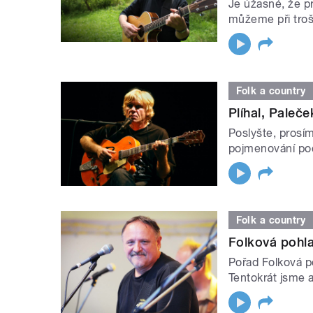
Je úžasné, že pr
můžeme při troš
Folk a country
Plíhal, Paleček
Poslyšte, prosím
pojmenování poč
Folk a country
Folková pohl
Pořad Folková p
Tentokrát jsme a