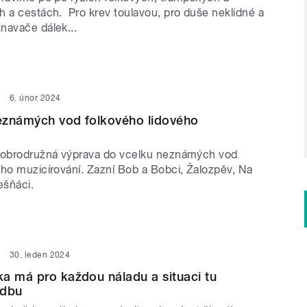
h a cestách. Pro krev toulavou, pro duše neklidné a
navače dálek...
6. únor 2024
eznámých vod folkového lidového
dobrodružná výprava do vcelku neznámých vod
ého muzicírování. Zazní Bob a Bobci, Žalozpěv, Na
lešňáci.
30. leden 2024
a má pro každou náladu a situaci tu
adbu