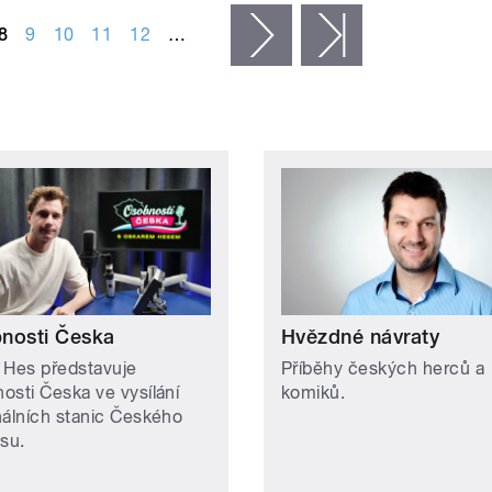
8
9
10
11
12
…
následující ›
poslední »
nosti Česka
Hvězdné návraty
 Hes představuje
Příběhy českých herců a
osti Česka ve vysílání
komiků.
nálních stanic Českého
asu.