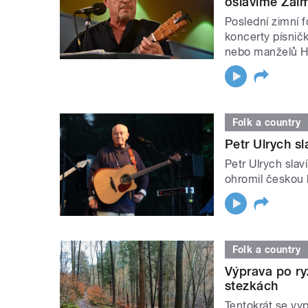
oslavíme Žalm
Poslední zimní 
koncerty písnič
nebo manželů H
Folk a country
Petr Ulrych s
Petr Ulrych sla
ohromil českou
Folk a country
Výprava po ry
stezkách
Tentokrát se vy