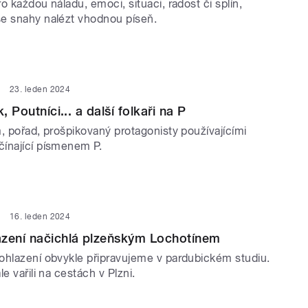
o každou náladu, emoci, situaci, radost či splín,
e snahy nalézt vhodnou píseň.
23. leden 2024
, Poutníci... a další folkaři na P
, pořad, prošpikovaný protagonisty používajícími
ínající písmenem P.
16. leden 2024
azení načichlá plzeňským Lochotínem
ohlazení obvykle připravujeme v pardubickém studiu.
le vařili na cestách v Plzni.