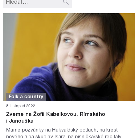
Folk a country
8. listopad 2022
Zveme na Žofii Kabelkovou, Rímského
i Janouška
Máme pozvánky na Hukvaldský potlach, na křest
nového alba skupiny Isara, na písničkářské recitály