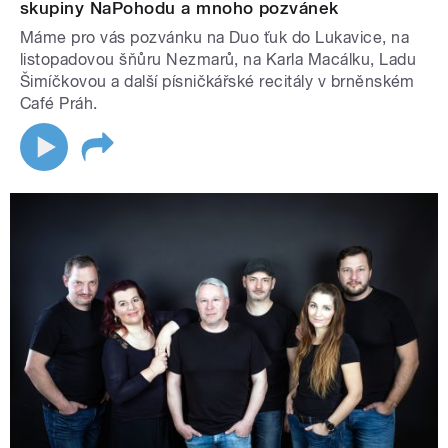
skupiny NaPohodu a mnoho pozvánek
Máme pro vás pozvánku na Duo ťuk do Lukavice, na
listopadovou šňůru Nezmarů, na Karla Macálku, Ladu
Šimíčkovou a další písničkářské recitály v brněnském
Café Práh.