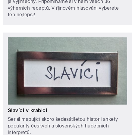
je výjimečný. Připomínáme si v něm všech 36
výherních receptů. V říjnovém hlasování vyberete
ten nejlepší!
Slavíci v krabici
Seriál mapující skoro šedesátiletou historii ankety
popularity českých a slovenských hudebních
interpretů.