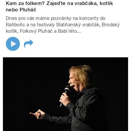
Kam za folkem? Zajeďte na vrabčáka, kotlík
nebo Pluháč
Dnes pro vás máme pozvánky na koncerty do
Ratibořic a na festivaly Slatiňanský vrabčák, Brodský
kotlík, Folkový Pluháč a Babí léto...