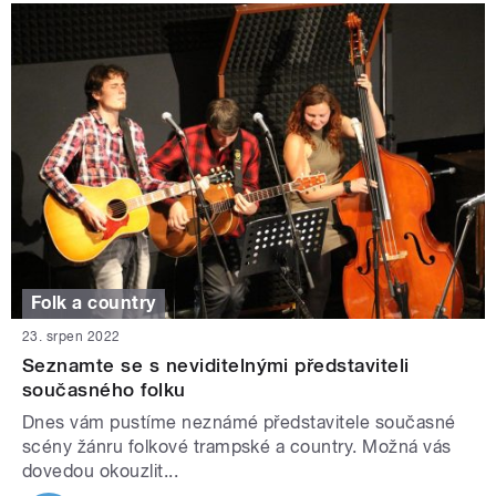
Folk a country
23. srpen 2022
Seznamte se s neviditelnými představiteli
současného folku
Dnes vám pustíme neznámé představitele současné
scény žánru folkové trampské a country. Možná vás
dovedou okouzlit...