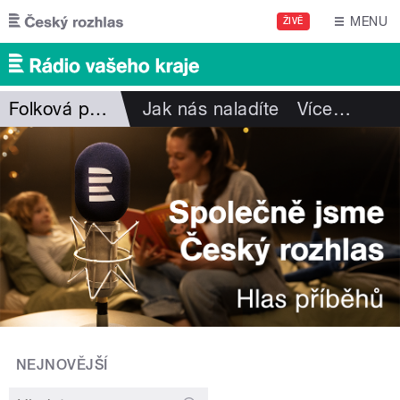
Přejít k hlavnímu obsahu
MENU
ŽIVĚ
Folková pohlazení
Jak nás naladíte
Více
…
NEJNOVĚJŠÍ