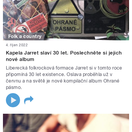
Folk a country
4. říjen 2022
Kapela Jarret slaví 30 let. Poslechněte si jejich
nové album
Liberecká folkrocková formace Jarret si v tomto roce
připomíná 30 let existence. Oslava proběhla už v
červnu a na světě je nové kompilační album Ohrané
pásmo.