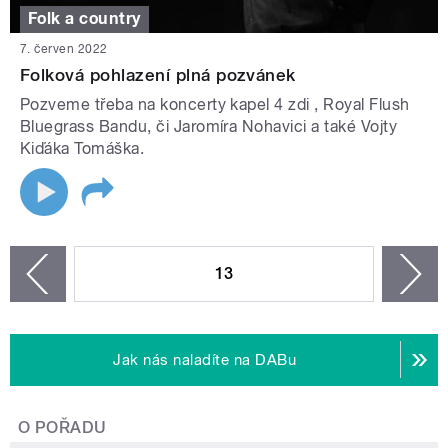
Folk a country
7. červen 2022
Folková pohlazení plná pozvánek
Pozveme třeba na koncerty kapel 4 zdi , Royal Flush
Bluegrass Bandu, či Jaromíra Nohavici a také Vojty
Kiďáka Tomáška.
STRÁNKY
13
n
zí
Jak nás naladíte na DABu
O POŘADU