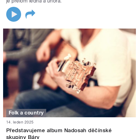
je přelom ledna a února.
Folk a country
14. leden 2025
Představujeme album Nadosah děčínské
skupiny Báry