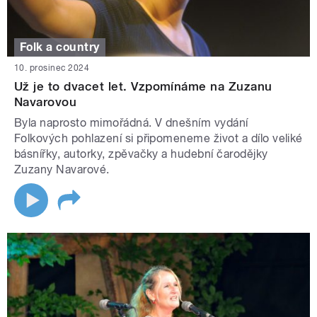
Folk a country
10. prosinec 2024
Už je to dvacet let. Vzpomínáme na Zuzanu
Navarovou
Byla naprosto mimořádná. V dnešním vydání
Folkových pohlazení si připomeneme život a dílo veliké
básnířky, autorky, zpěvačky a hudební čarodějky
Zuzany Navarové.