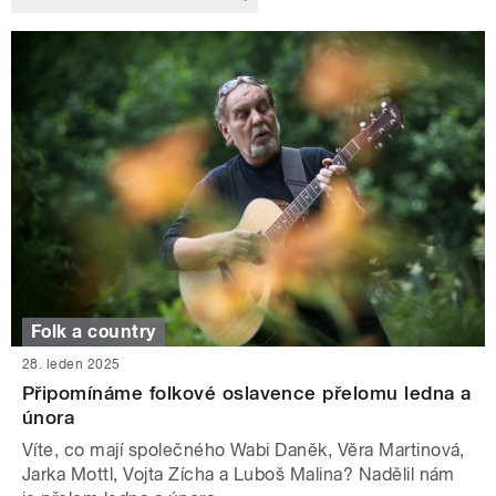
Folk a country
28. leden 2025
Připomínáme folkové oslavence přelomu ledna a
února
Víte, co mají společného Wabi Daněk, Věra Martinová,
Jarka Mottl, Vojta Zícha a Luboš Malina? Nadělil nám