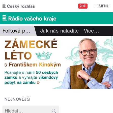
Přejít k hlavnímu obsahu
MENU
ŽIVĚ
Folková pohlazení
Jak nás naladíte
Více
…
NEJNOVĚJŠÍ