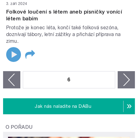
3. září 2024
Folkové loučení s létem aneb písničky vonící
létem babím
Protože je konec léta, končí také folková sezóna,
doznívají tábory, letní zážitky a přichází příprava na
zimu.
STRÁNKY
6
n
zí
Jak nás naladíte na DABu
O POŘADU