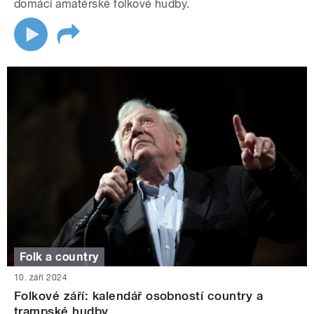
domácí amatérské folkové hudby.
Folk a country
10. září 2024
Folkové září: kalendář osobností country a
trampské hudby