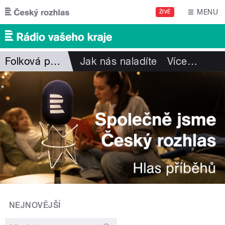
Přejít k hlavnímu obsahu
MENU
ŽIVĚ
Folková pohlazení
Jak nás naladíte
Více
…
NEJNOVĚJŠÍ