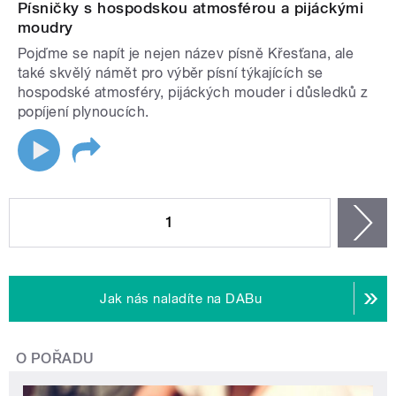
Písničky s hospodskou atmosférou a pijáckými
moudry
Pojďme se napít je nejen název písně Křesťana, ale
také skvělý námět pro výběr písní týkajících se
hospodské atmosféry, pijáckých mouder i důsledků z
popíjení plynoucích.
STRÁNKY
1
n
Jak nás naladíte na DABu
O POŘADU