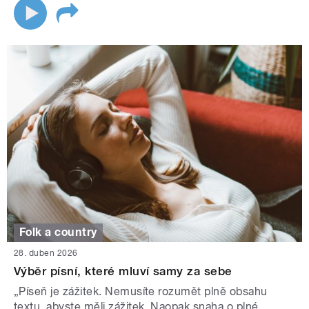
Folk a country
28. duben 2026
Výběr písní, které mluví samy za sebe
„Píseň je zážitek. Nemusíte rozumět plně obsahu
textu, abyste měli zážitek. Naopak snaha o plné