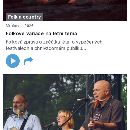
Folk a country
30. červen 2026
Folkové variace na letní téma
Folková zpráva o začátku léta, o vypečených
festivalech a ohnivzdorném publiku...