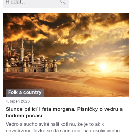
Folk a country
4. srpen 2026
Slunce pálící i fata morgana. Písničky o vedru a
horkém počasí
Vedro a sucho svírá naši kotlinu, že je to až k
nevydržení. Těžko se dá soustředit na cokoliv jiného.