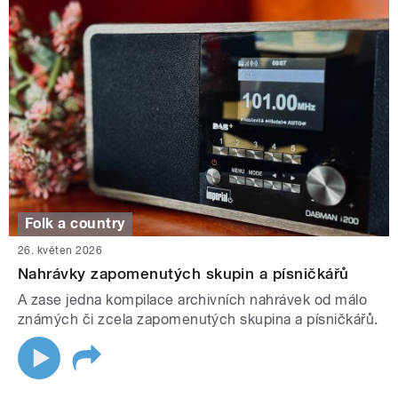
Folk a country
26. květen 2026
Nahrávky zapomenutých skupin a písničkářů
A zase jedna kompilace archivních nahrávek od málo
známých či zcela zapomenutých skupina a písničkářů.