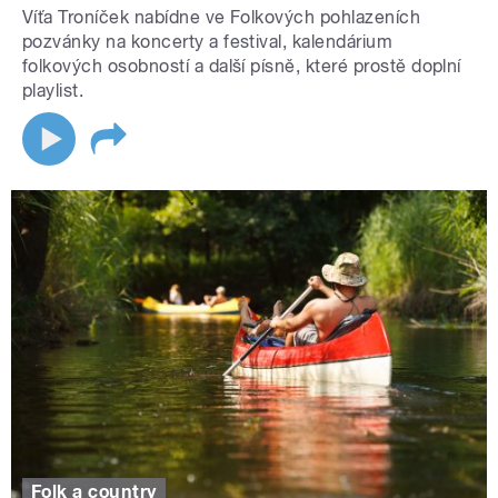
Víťa Troníček nabídne ve Folkových pohlazeních
pozvánky na koncerty a festival, kalendárium
folkových osobností a další písně, které prostě doplní
playlist.
Folk a country