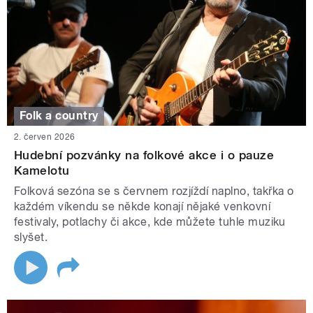
Folk a country
2. červen 2026
Hudební pozvánky na folkové akce i o pauze
Kamelotu
Folková sezóna se s červnem rozjíždí naplno, takřka o
každém víkendu se někde konají nějaké venkovní
festivaly, potlachy či akce, kde můžete tuhle muziku
slyšet.